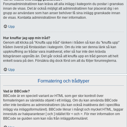
Forumadministratören kan kräva att alla inlägg i kategorin du postar i granskas
innan de visas. Det är också möjligt att administratören har placerat dig i en
grupp av användare som han anser behöver få sina inlägg granskade innan
de visas. Kontakta administratören för mer information.
Upp
Hur knuffar jag upp min tråd?
Genom att klicka på “Knuffa upp tråd”-länken i tråden så kan du "knuffa upp"
tråden överst på förstasidan i kategorin. Om du inte ser denna länk så kan
uppknuffning av trådar vara inaktiverat, eller så har inte den krävda
tidsgränsen uppnåts än. Det går också att knuffa upp en tråd genom att helt
enkelt svara på den. Försäkra dig dock först om att du följer forumreglerna.
Upp
Formatering och trådtyper
Vad är BBCode?
BBCode är en speciell variant av HTML som ger stor kontroll över
formateringen av särskilda objekt i ett inlägg. Om du kan använda BBCode
eller inte bestäms av administratören (du kan också inaktivera det i specifika
inlägg via inläggsformuläret). BBCode liknar i mångt och mycket HTML, taggar
innesluts av hakparanteser [ och ] istället för < och >. För mer information om
BBCode se guiden som kan nås från inläggsformuläret.