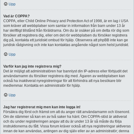
Upp
Vad är COPPA?
COPPA, eller Child Online Privacy and Protection Act of 1998, är en lag i USA
som kräver att webbplatser som samlar in information från barn under 13 år
har skriftligt tillstånd från föräldrarna. Om du är osäker på om detta rör dig som
försöker att registrera dig, eller om det rör webbplatsen du försöker registrera
dig på, kontakta ett juridiskt ombud för hjälp. Observera att phpBB inte kan ge
juridisk rådgivning och inte kan kontaktas angående något som helst juridiskt.
Upp
Varför kan jag inte registrera mig?
Det är möjligt att administratören har bannlyst din IP-adress eller förbjudit det
användarnamn du försöker registrera dig med. Ägaren av webbplatsen kan
också ha inaktiverat nyregistreringar för att förhindra att nya besökare blir
medlemmar. Kontakta en administratör för hjälp.
Upp
Jag har registrerat mig men kan inte logga in!
Försäkra dig först och främst om att du anger rätt användarnamn och lösenord.
Om de stämmer så kan en av två saker ha hänt. Om COPPA-stöd är aktiverat
och du under registreringen angav att du är under 13 år så måste du följa
instruktionerna du fått. Vissa forum kräver också att nya registreringar aktiveras
innan de kan användas, antingen av dig själv eller av an administratör; denna