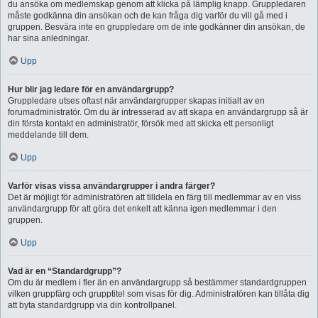
du ansöka om medlemskap genom att klicka på lämplig knapp. Gruppledaren
måste godkänna din ansökan och de kan fråga dig varför du vill gå med i
gruppen. Besvära inte en gruppledare om de inte godkänner din ansökan, de
har sina anledningar.
Upp
Hur blir jag ledare för en användargrupp?
Gruppledare utses oftast när användargrupper skapas initialt av en
forumadministratör. Om du är intresserad av att skapa en användargrupp så är
din första kontakt en administratör, försök med att skicka ett personligt
meddelande till dem.
Upp
Varför visas vissa användargrupper i andra färger?
Det är möjligt för administratören att tilldela en färg till medlemmar av en viss
användargrupp för att göra det enkelt att känna igen medlemmar i den
gruppen.
Upp
Vad är en “Standardgrupp”?
Om du är medlem i fler än en användargrupp så bestämmer standardgruppen
vilken gruppfärg och grupptitel som visas för dig. Administratören kan tillåta dig
att byta standardgrupp via din kontrollpanel.