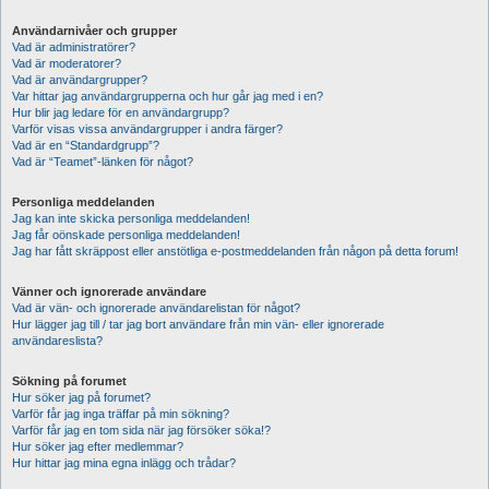
Användarnivåer och grupper
Vad är administratörer?
Vad är moderatorer?
Vad är användargrupper?
Var hittar jag användargrupperna och hur går jag med i en?
Hur blir jag ledare för en användargrupp?
Varför visas vissa användargrupper i andra färger?
Vad är en “Standardgrupp”?
Vad är “Teamet”-länken för något?
Personliga meddelanden
Jag kan inte skicka personliga meddelanden!
Jag får oönskade personliga meddelanden!
Jag har fått skräppost eller anstötliga e-postmeddelanden från någon på detta forum!
Vänner och ignorerade användare
Vad är vän- och ignorerade användarelistan för något?
Hur lägger jag till / tar jag bort användare från min vän- eller ignorerade
användareslista?
Sökning på forumet
Hur söker jag på forumet?
Varför får jag inga träffar på min sökning?
Varför får jag en tom sida när jag försöker söka!?
Hur söker jag efter medlemmar?
Hur hittar jag mina egna inlägg och trådar?