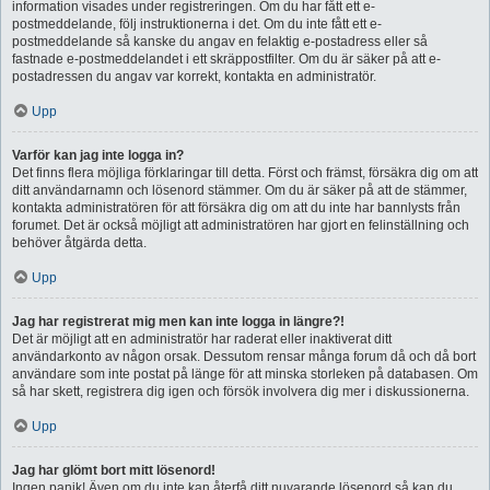
information visades under registreringen. Om du har fått ett e-
postmeddelande, följ instruktionerna i det. Om du inte fått ett e-
postmeddelande så kanske du angav en felaktig e-postadress eller så
fastnade e-postmeddelandet i ett skräppostfilter. Om du är säker på att e-
postadressen du angav var korrekt, kontakta en administratör.
Upp
Varför kan jag inte logga in?
Det finns flera möjliga förklaringar till detta. Först och främst, försäkra dig om att
ditt användarnamn och lösenord stämmer. Om du är säker på att de stämmer,
kontakta administratören för att försäkra dig om att du inte har bannlysts från
forumet. Det är också möjligt att administratören har gjort en felinställning och
behöver åtgärda detta.
Upp
Jag har registrerat mig men kan inte logga in längre?!
Det är möjligt att en administratör har raderat eller inaktiverat ditt
användarkonto av någon orsak. Dessutom rensar många forum då och då bort
användare som inte postat på länge för att minska storleken på databasen. Om
så har skett, registrera dig igen och försök involvera dig mer i diskussionerna.
Upp
Jag har glömt bort mitt lösenord!
Ingen panik! Även om du inte kan återfå ditt nuvarande lösenord så kan du