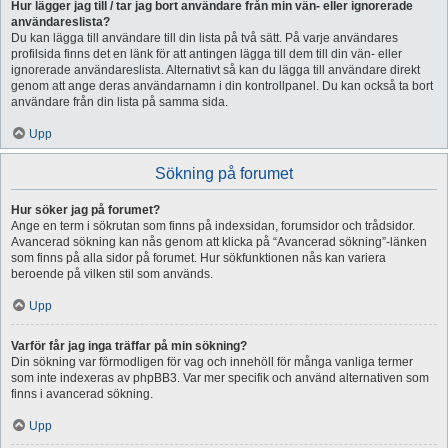
Hur lägger jag till / tar jag bort användare från min vän- eller ignorerade
användareslista?
Du kan lägga till användare till din lista på två sätt. På varje användares
profilsida finns det en länk för att antingen lägga till dem till din vän- eller
ignorerade användareslista. Alternativt så kan du lägga till användare direkt
genom att ange deras användarnamn i din kontrollpanel. Du kan också ta bort
användare från din lista på samma sida.
Upp
Sökning på forumet
Hur söker jag på forumet?
Ange en term i sökrutan som finns på indexsidan, forumsidor och trådsidor.
Avancerad sökning kan nås genom att klicka på “Avancerad sökning”-länken
som finns på alla sidor på forumet. Hur sökfunktionen nås kan variera
beroende på vilken stil som används.
Upp
Varför får jag inga träffar på min sökning?
Din sökning var förmodligen för vag och innehöll för många vanliga termer
som inte indexeras av phpBB3. Var mer specifik och använd alternativen som
finns i avancerad sökning.
Upp