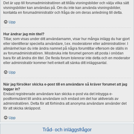
Det är upp till forumadministratören att tillåta visningsbilder och välja vilka sätt
visningsbilder kan användas på. Om du inte kan använda visningsbilder,
kontakta en forumadministratör och fråga de om deras anledning till detta.
Upp
Hur ändrar jag min titel?
Titlar, som visas under ditt användarnamn, visar hur många inlägg du har gjort
eller identifierar speciella användare, t.ex. moderatorer eller administratörer. I
allmänhet kan du inte ändra namnet på några forumtitlar eftersom de ställs in
av forumadministratören. Missbruka inte forumet genom att posta i onödan
bara för att ändra din titel. De flesta forum tolererar inte detta och en moderator
eller administratör kommer helt enkelt att sänka ditt inläggsantal.
Upp
När jag försöker skicka e-post till en användare så kräver forumet att jag
loggar in?
Endast registrerade användare kan skicka e-post via det inbygga e-
postformuläret till andra användare och endast om det har aktiverats av
administratören. Detta för att förhindra att anonyma användare använder det
för att skicka skräppost.
Upp
Tråd- och inläggsfrågor