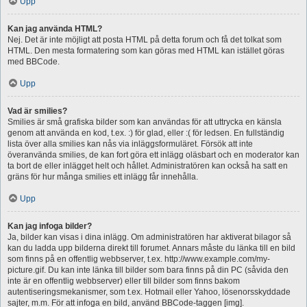
Upp
Kan jag använda HTML?
Nej. Det är inte möjligt att posta HTML på detta forum och få det tolkat som
HTML. Den mesta formatering som kan göras med HTML kan istället göras
med BBCode.
Upp
Vad är smilies?
Smilies är små grafiska bilder som kan användas för att uttrycka en känsla
genom att använda en kod, t.ex. :) för glad, eller :( för ledsen. En fullständig
lista över alla smilies kan nås via inläggsformuläret. Försök att inte
överanvända smilies, de kan fort göra ett inlägg oläsbart och en moderator kan
ta bort de eller inlägget helt och hållet. Administratören kan också ha satt en
gräns för hur många smilies ett inlägg får innehålla.
Upp
Kan jag infoga bilder?
Ja, bilder kan visas i dina inlägg. Om administratören har aktiverat bilagor så
kan du ladda upp bilderna direkt till forumet. Annars måste du länka till en bild
som finns på en offentlig webbserver, t.ex. http://www.example.com/my-
picture.gif. Du kan inte länka till bilder som bara finns på din PC (såvida den
inte är en offentlig webbserver) eller till bilder som finns bakom
autentiseringsmekanismer, som t.ex. Hotmail eller Yahoo, lösenorsskyddade
sajter, m.m. För att infoga en bild, använd BBCode-taggen [img].