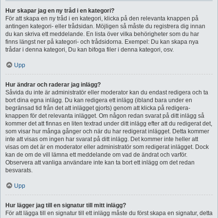
Hur skapar jag en ny tråd i en kategori?
För att skapa en ny tråd i en kategori, klicka på den relevanta knappen på
antingen kategori- eller trådsidan. Möjligen så måste du registrera dig innan
du kan skriva ett meddelande. En lista över vilka behörigheter som du har
finns längst ner på kategori- och trådsidorna. Exempel: Du kan skapa nya
trådar i denna kategori, Du kan bifoga filer i denna kategori, osv.
Upp
Hur ändrar och raderar jag inlägg?
Såvida du inte är administratör eller moderator kan du endast redigera och ta
bort dina egna inlägg. Du kan redigera ett inlägg (ibland bara under en
begränsad tid från det att inlägget gjorts) genom att klicka på redigera-
knappen för det relevanta inlägget. Om någon redan svarat på ditt inlägg så
kommer det att finnas en liten textrad under ditt inlägg efter att du redigerat det,
som visar hur många gånger och när du har redigerat inlägget. Detta kommer
inte att visas om ingen har svarat på ditt inlägg. Det kommer inte heller att
visas om det är en moderator eller administratör som redigerat inlägget. Dock
kan de om de vill lämna ett meddelande om vad de ändrat och varför.
Observera att vanliga användare inte kan ta bort ett inlägg om det redan
besvarats.
Upp
Hur lägger jag till en signatur till mitt inlägg?
För att lägga till en signatur till ett inlägg måste du först skapa en signatur, detta