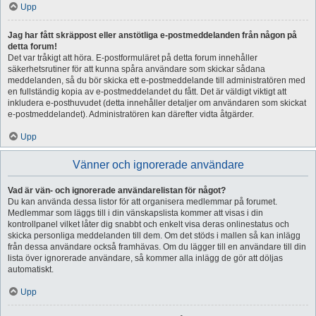
Upp
Jag har fått skräppost eller anstötliga e-postmeddelanden från någon på
detta forum!
Det var tråkigt att höra. E-postformuläret på detta forum innehåller
säkerhetsrutiner för att kunna spåra användare som skickar sådana
meddelanden, så du bör skicka ett e-postmeddelande till administratören med
en fullständig kopia av e-postmeddelandet du fått. Det är väldigt viktigt att
inkludera e-posthuvudet (detta innehåller detaljer om användaren som skickat
e-postmeddelandet). Administratören kan därefter vidta åtgärder.
Upp
Vänner och ignorerade användare
Vad är vän- och ignorerade användarelistan för något?
Du kan använda dessa listor för att organisera medlemmar på forumet.
Medlemmar som läggs till i din vänskapslista kommer att visas i din
kontrollpanel vilket låter dig snabbt och enkelt visa deras onlinestatus och
skicka personliga meddelanden till dem. Om det stöds i mallen så kan inlägg
från dessa användare också framhävas. Om du lägger till en användare till din
lista över ignorerade användare, så kommer alla inlägg de gör att döljas
automatiskt.
Upp