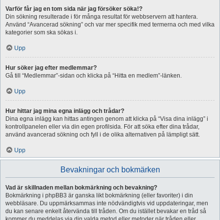
Varför får jag en tom sida när jag försöker söka!?
Din sökning resulterade i för många resultat för webbservern att hantera.
Använd “Avancerad sökning” och var mer specifik med termerna och med vilka
kategorier som ska sökas i.
Upp
Hur söker jag efter medlemmar?
Gå till “Medlemmar”-sidan och klicka på “Hitta en medlem”-länken.
Upp
Hur hittar jag mina egna inlägg och trådar?
Dina egna inlägg kan hittas antingen genom att klicka på “Visa dina inlägg” i
kontrollpanelen eller via din egen profilsida. För att söka efter dina trådar,
använd avancerad sökning och fyll i de olika alternativen på lämpligt sätt.
Upp
Bevakningar och bokmärken
Vad är skillnaden mellan bokmärkning och bevakning?
Bokmärkning i phpBB3 är ganska likt bokmärkning (eller favoriter) i din
webbläsare. Du uppmärksammas inte nödvändigtvis vid uppdateringar, men
du kan senare enkelt återvända till tråden. Om du istället bevakar en tråd så
kommer du meddelas via din valda metod eller metoder när tråden eller