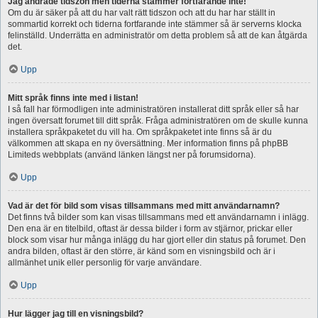
Jag ändrade tidszon men tiderna stämmer fortfarande inte!
Om du är säker på att du har valt rätt tidszon och att du har har ställt in
sommartid korrekt och tiderna fortfarande inte stämmer så är serverns klocka
felinställd. Underrätta en administratör om detta problem så att de kan åtgärda
det.
Upp
Mitt språk finns inte med i listan!
I så fall har förmodligen inte administratören installerat ditt språk eller så har
ingen översatt forumet till ditt språk. Fråga administratören om de skulle kunna
installera språkpaketet du vill ha. Om språkpaketet inte finns så är du
välkommen att skapa en ny översättning. Mer information finns på phpBB
Limiteds webbplats (använd länken längst ner på forumsidorna).
Upp
Vad är det för bild som visas tillsammans med mitt användarnamn?
Det finns två bilder som kan visas tillsammans med ett användarnamn i inlägg.
Den ena är en titelbild, oftast är dessa bilder i form av stjärnor, prickar eller
block som visar hur många inlägg du har gjort eller din status på forumet. Den
andra bilden, oftast är den större, är känd som en visningsbild och är i
allmänhet unik eller personlig för varje användare.
Upp
Hur lägger jag till en visningsbild?