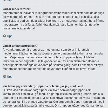
Vad är moderatorer?
Moderatorer är individer (eller grupper av individer) som sköter om de dagliga
aktiviteterna på forumet. De kan redigera eller ta bort inlägg och låsa, låsa
upp, flytta, ta bort och dela trådar i de forum de modererar. I allmänhet så finns
moderatorerna där för att förhindra att användare kommer ifrån ämnet eller
postar anstötligt material.
Upp
Vad är användargrupper?
Användargrupper är grupper av medlemmar som delar in forumets
medlemmar i lätthanterliga sektioner som forumadministratörerna kan arbeta
med. Varje användar kan vara medlem i flera grupper och kan tilldelas
individuella behörigheter. Detta gör det enkelt för administratörer att ändra
behörigheter för många användare på samma gång, som till exempel att byta
moderationsbehörigheter eller ge användare tillgång till ett privat forum.
Upp
Var hittar jag användargrupperna och hur går jag med i en?
Du kan visa alla användargrupper via fliken “Användargrupper” i din
kontrollpanel. Om du vill gå med i en grupp, klicka på lämplig knapp. Inte alla
grupper är tillgängliga för alla, vissa kan kräva godkännande, vissa är stängda
och andra kan till och med vara dolda. Om gruppen är öppen kan du gå med i
den genom att klicka på lämplig knapp. Om gruppen kräver godkännande kan