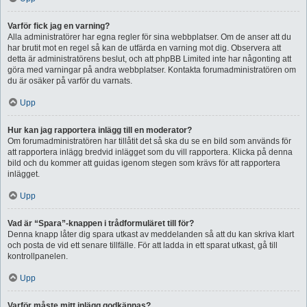
Varför fick jag en varning?
Alla administratörer har egna regler för sina webbplatser. Om de anser att du
har brutit mot en regel så kan de utfärda en varning mot dig. Observera att
detta är administratörens beslut, och att phpBB Limited inte har någonting att
göra med varningar på andra webbplatser. Kontakta forumadministratören om
du är osäker på varför du varnats.
Upp
Hur kan jag rapportera inlägg till en moderator?
Om forumadministratören har tillåtit det så ska du se en bild som används för
att rapportera inlägg bredvid inlägget som du vill rapportera. Klicka på denna
bild och du kommer att guidas igenom stegen som krävs för att rapportera
inlägget.
Upp
Vad är “Spara”-knappen i trådformuläret till för?
Denna knapp låter dig spara utkast av meddelanden så att du kan skriva klart
och posta de vid ett senare tillfälle. För att ladda in ett sparat utkast, gå till
kontrollpanelen.
Upp
Varför måste mitt inlägg godkännas?