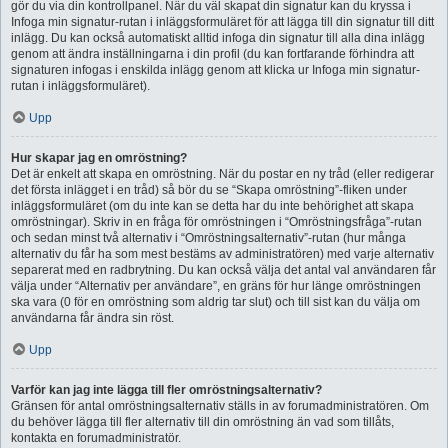
gör du via din kontrollpanel. När du väl skapat din signatur kan du kryssa i
Infoga min signatur-rutan i inläggsformuläret för att lägga till din signatur till ditt
inlägg. Du kan också automatiskt alltid infoga din signatur till alla dina inlägg
genom att ändra inställningarna i din profil (du kan fortfarande förhindra att
signaturen infogas i enskilda inlägg genom att klicka ur Infoga min signatur-
rutan i inläggsformuläret).
Upp
Hur skapar jag en omröstning?
Det är enkelt att skapa en omröstning. När du postar en ny tråd (eller redigerar
det första inlägget i en tråd) så bör du se “Skapa omröstning”-fliken under
inläggsformuläret (om du inte kan se detta har du inte behörighet att skapa
omröstningar). Skriv in en fråga för omröstningen i “Omröstningsfråga”-rutan
och sedan minst två alternativ i “Omröstningsalternativ”-rutan (hur många
alternativ du får ha som mest bestäms av administratören) med varje alternativ
separerat med en radbrytning. Du kan också välja det antal val användaren får
välja under “Alternativ per användare”, en gräns för hur länge omröstningen
ska vara (0 för en omröstning som aldrig tar slut) och till sist kan du välja om
användarna får ändra sin röst.
Upp
Varför kan jag inte lägga till fler omröstningsalternativ?
Gränsen för antal omröstningsalternativ ställs in av forumadministratören. Om
du behöver lägga till fler alternativ till din omröstning än vad som tillåts,
kontakta en forumadministratör.