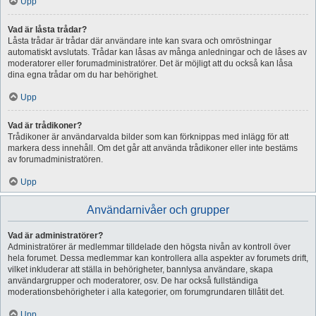
Upp
Vad är låsta trådar?
Låsta trådar är trådar där användare inte kan svara och omröstningar
automatiskt avslutats. Trådar kan låsas av många anledningar och de låses av
moderatorer eller forumadministratörer. Det är möjligt att du också kan låsa
dina egna trådar om du har behörighet.
Upp
Vad är trådikoner?
Trådikoner är användarvalda bilder som kan förknippas med inlägg för att
markera dess innehåll. Om det går att använda trådikoner eller inte bestäms
av forumadministratören.
Upp
Användarnivåer och grupper
Vad är administratörer?
Administratörer är medlemmar tilldelade den högsta nivån av kontroll över
hela forumet. Dessa medlemmar kan kontrollera alla aspekter av forumets drift,
vilket inkluderar att ställa in behörigheter, bannlysa användare, skapa
användargrupper och moderatorer, osv. De har också fullständiga
moderationsbehörigheter i alla kategorier, om forumgrundaren tillåtit det.
Upp