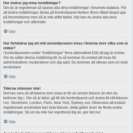
Hur ändrar jag mina inställningar?
Om du är registrerad så sparas alla dina inställningar i forumets databas. För
att ändra inställningar, klicka på Kontrollpanel-länken (finns oftast längst upp
på forumsidorna men så är inte alltid fallet). Här kan du ändra alla dina
inställningar och alternativ.
Upp
Hur förhindrar jag att mitt användarnamn visas i listorna över vilka som är
online?
I kontrollpanelen under “Inställningar” finns alternativet Dölj att jag är online.
Om du sätter denna inställning till Ja så kommer du endast att visas för
administratörer, moderatorer och dig själv. Du kommer att räknas som en dold
användare.
Upp
Tiderna stämmer inte!
Det kan vara så att tiderna som visas är för en annan tidszon än den du
befinner dig i. Om så är fallet, gå till din kontrollpanel och ändra till rätt tidszon,
t.ex. Stockholm, London, Paris, New York, Sydney, osv. Observera att endast
registrerade användare kan byta tidszon, detta gäller även de flesta andra
inställningar. Så om du inte har registrerat dig än, gör det nu!
Upp