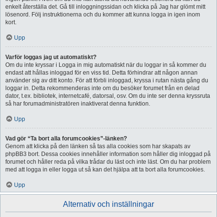
enkelt återställa det. Gå till inloggningssidan och klicka på Jag har glömt mitt
lösenord. Följ instruktionerna och du kommer att kunna logga in igen inom
kort.
Upp
Varför loggas jag ut automatiskt?
Om du inte kryssar i Logga in mig automatiskt när du loggar in så kommer du
endast att hållas inloggad för en viss tid. Detta förhindrar att någon annan
använder sig av ditt konto. För att förbli inloggad, kryssa i rutan nästa gång du
loggar in. Detta rekommenderas inte om du besöker forumet från en delad
dator, t.ex. bibliotek, internetcafé, datorsal, osv. Om du inte ser denna kryssruta
så har forumadministratören inaktiverat denna funktion.
Upp
Vad gör “Ta bort alla forumcookies”-länken?
Genom att klicka på den länken så tas alla cookies som har skapats av
phpBB3 bort. Dessa cookies innehåller information som håller dig inloggad på
forumet och håller reda på vilka trådar du läst och inte läst. Om du har problem
med att logga in eller logga ut så kan det hjälpa att ta bort alla forumcookies.
Upp
Alternativ och inställningar