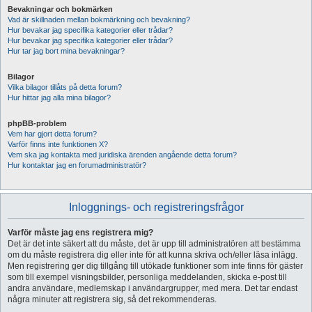
Bevakningar och bokmärken
Vad är skillnaden mellan bokmärkning och bevakning?
Hur bevakar jag specifika kategorier eller trådar?
Hur bevakar jag specifika kategorier eller trådar?
Hur tar jag bort mina bevakningar?
Bilagor
Vilka bilagor tillåts på detta forum?
Hur hittar jag alla mina bilagor?
phpBB-problem
Vem har gjort detta forum?
Varför finns inte funktionen X?
Vem ska jag kontakta med juridiska ärenden angående detta forum?
Hur kontaktar jag en forumadministratör?
Inloggnings- och registreringsfrågor
Varför måste jag ens registrera mig?
Det är det inte säkert att du måste, det är upp till administratören att bestämma
om du måste registrera dig eller inte för att kunna skriva och/eller läsa inlägg.
Men registrering ger dig tillgång till utökade funktioner som inte finns för gäster
som till exempel visningsbilder, personliga meddelanden, skicka e-post till
andra användare, medlemskap i användargrupper, med mera. Det tar endast
några minuter att registrera sig, så det rekommenderas.