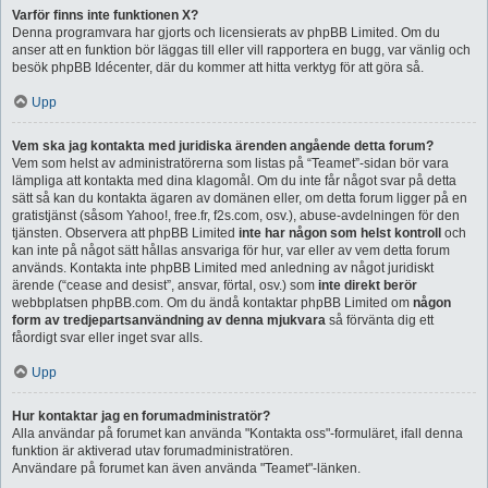
Varför finns inte funktionen X?
Denna programvara har gjorts och licensierats av phpBB Limited. Om du
anser att en funktion bör läggas till eller vill rapportera en bugg, var vänlig och
besök phpBB Idécenter, där du kommer att hitta verktyg för att göra så.
Upp
Vem ska jag kontakta med juridiska ärenden angående detta forum?
Vem som helst av administratörerna som listas på “Teamet”-sidan bör vara
lämpliga att kontakta med dina klagomål. Om du inte får något svar på detta
sätt så kan du kontakta ägaren av domänen eller, om detta forum ligger på en
gratistjänst (såsom Yahoo!, free.fr, f2s.com, osv.), abuse-avdelningen för den
tjänsten. Observera att phpBB Limited
inte har någon som helst kontroll
och
kan inte på något sätt hållas ansvariga för hur, var eller av vem detta forum
används. Kontakta inte phpBB Limited med anledning av något juridiskt
ärende (“cease and desist”, ansvar, förtal, osv.) som
inte direkt berör
webbplatsen phpBB.com. Om du ändå kontaktar phpBB Limited om
någon
form av tredjepartsanvändning av denna mjukvara
så förvänta dig ett
fåordigt svar eller inget svar alls.
Upp
Hur kontaktar jag en forumadministratör?
Alla användar på forumet kan använda "Kontakta oss"-formuläret, ifall denna
funktion är aktiverad utav forumadministratören.
Användare på forumet kan även använda "Teamet"-länken.