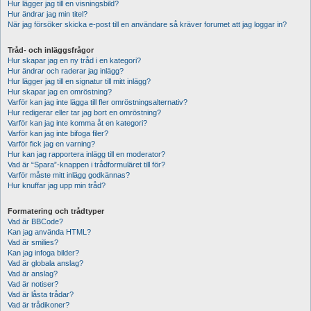
Hur lägger jag till en visningsbild?
Hur ändrar jag min titel?
När jag försöker skicka e-post till en användare så kräver forumet att jag loggar in?
Tråd- och inläggsfrågor
Hur skapar jag en ny tråd i en kategori?
Hur ändrar och raderar jag inlägg?
Hur lägger jag till en signatur till mitt inlägg?
Hur skapar jag en omröstning?
Varför kan jag inte lägga till fler omröstningsalternativ?
Hur redigerar eller tar jag bort en omröstning?
Varför kan jag inte komma åt en kategori?
Varför kan jag inte bifoga filer?
Varför fick jag en varning?
Hur kan jag rapportera inlägg till en moderator?
Vad är “Spara”-knappen i trådformuläret till för?
Varför måste mitt inlägg godkännas?
Hur knuffar jag upp min tråd?
Formatering och trådtyper
Vad är BBCode?
Kan jag använda HTML?
Vad är smilies?
Kan jag infoga bilder?
Vad är globala anslag?
Vad är anslag?
Vad är notiser?
Vad är låsta trådar?
Vad är trådikoner?