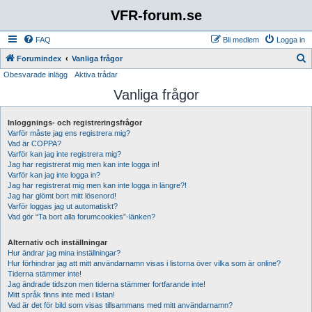
VFR-forum.se
FAQ
Bli medlem
Logga in
S
Forumindex
Vanliga frågor
Obesvarade inlägg
Aktiva trådar
ö
Vanliga frågor
k
Inloggnings- och registreringsfrågor
Varför måste jag ens registrera mig?
Vad är COPPA?
Varför kan jag inte registrera mig?
Jag har registrerat mig men kan inte logga in!
Varför kan jag inte logga in?
Jag har registrerat mig men kan inte logga in längre?!
Jag har glömt bort mitt lösenord!
Varför loggas jag ut automatiskt?
Vad gör “Ta bort alla forumcookies”-länken?
Alternativ och inställningar
Hur ändrar jag mina inställningar?
Hur förhindrar jag att mitt användarnamn visas i listorna över vilka som är online?
Tiderna stämmer inte!
Jag ändrade tidszon men tiderna stämmer fortfarande inte!
Mitt språk finns inte med i listan!
Vad är det för bild som visas tillsammans med mitt användarnamn?