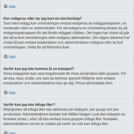
Upp
Hur redigerar eller tar jag bort en omröstning?
Som med inlägg kan omröstningar endast redigeras av inläggsskaparen, en
moderator eller en administratör. För att redigera en omröstning klickar du på
redigeringsknappen för det första inlägget i tråden. Om ingen har röstat så går
det att ta bort omröstningen eller redigera alternativen. Om någon däremot har
röstat så kan endast moderatorer och administratörer redigera eller ta bort
omröstningen. Detta för att förhindra fusk.
Upp
Varför kan jag inte komma åt en kategori?
Vissa kategorier kan vara begränsade till vissa användare eller grupper. För
att visa, läsa, posta, osv. kan du behöva speciell tillåtelse som endast
moderatorer och administratörer kan ge dig. Pröva att kontakta dem.
Upp
Varför kan jag inte bifoga filer?
Möjligheten att bifoga filer kan aktiveras per kategori, per grupp och per
användare. Administratören kanske inte tillåter bilagor i just den kategori du
försöker posta i, eller så kan endast vissa grupper bifoga filer. Kontakta
administratören om du är osäker på varför du inte kan bifoga filer.
Upp