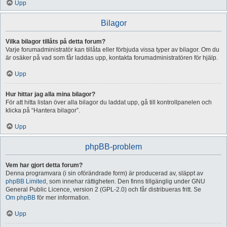
Upp
Bilagor
Vilka bilagor tillåts på detta forum?
Varje forumadministratör kan tillåta eller förbjuda vissa typer av bilagor. Om du
är osäker på vad som får laddas upp, kontakta forumadministratören för hjälp.
Upp
Hur hittar jag alla mina bilagor?
För att hitta listan över alla bilagor du laddat upp, gå till kontrollpanelen och
klicka på “Hantera bilagor”.
Upp
phpBB-problem
Vem har gjort detta forum?
Denna programvara (i sin oförändrade form) är producerad av, släppt av
phpBB Limited
, som innehar rättigheten. Den finns tillgänglig under GNU
General Public Licence, version 2 (GPL-2.0) och får distribueras fritt. Se
Om phpBB
för mer information.
Upp