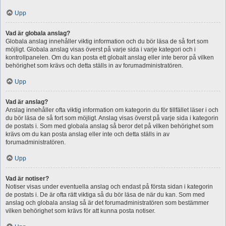
Upp
Vad är globala anslag?
Globala anslag innehåller viktig information och du bör läsa de så fort som
möjligt. Globala anslag visas överst på varje sida i varje kategori och i
kontrollpanelen. Om du kan posta ett globalt anslag eller inte beror på vilken
behörighet som krävs och detta ställs in av forumadministratören.
Upp
Vad är anslag?
Anslag innehåller ofta viktig information om kategorin du för tillfället läser i och
du bör läsa de så fort som möjligt. Anslag visas överst på varje sida i kategorin
de postats i. Som med globala anslag så beror det på vilken behörighet som
krävs om du kan posta anslag eller inte och detta ställs in av
forumadministratören.
Upp
Vad är notiser?
Notiser visas under eventuella anslag och endast på första sidan i kategorin
de postats i. De är ofta rätt viktiga så du bör läsa de när du kan. Som med
anslag och globala anslag så är det forumadministratören som bestämmer
vilken behörighet som krävs för att kunna posta notiser.