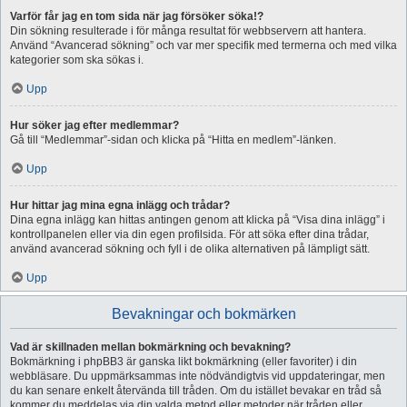
Varför får jag en tom sida när jag försöker söka!?
Din sökning resulterade i för många resultat för webbservern att hantera.
Använd “Avancerad sökning” och var mer specifik med termerna och med vilka
kategorier som ska sökas i.
Upp
Hur söker jag efter medlemmar?
Gå till “Medlemmar”-sidan och klicka på “Hitta en medlem”-länken.
Upp
Hur hittar jag mina egna inlägg och trådar?
Dina egna inlägg kan hittas antingen genom att klicka på “Visa dina inlägg” i
kontrollpanelen eller via din egen profilsida. För att söka efter dina trådar,
använd avancerad sökning och fyll i de olika alternativen på lämpligt sätt.
Upp
Bevakningar och bokmärken
Vad är skillnaden mellan bokmärkning och bevakning?
Bokmärkning i phpBB3 är ganska likt bokmärkning (eller favoriter) i din
webbläsare. Du uppmärksammas inte nödvändigtvis vid uppdateringar, men
du kan senare enkelt återvända till tråden. Om du istället bevakar en tråd så
kommer du meddelas via din valda metod eller metoder när tråden eller