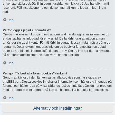
enkelt återställa det. Gå till inloggningssidan och klicka på Jag har glömt mitt
lösenord. Följ instruktionerna och du kommer att kunna logga in igen inom
kort.
Upp
Varför loggas jag ut automatiskt?
Om du inte kryssar i Logga in mig automatiskt när du loggar in så kommer du
endast att hållas inloggad för en viss tid. Detta förhindrar att någon annan
använder sig av ditt konto. För att förbli inloggad, kryssa i rutan nästa gång du
loggar in. Detta rekommenderas inte om du besöker forumet från en delad
dator, t.ex. bibliotek, internetcafé, datorsal, osv. Om du inte ser denna kryssruta
så har forumadministratören inaktiverat denna funktion.
Upp
Vad gör “Ta bort alla forumcookies”-länken?
Genom att klicka på den länken så tas alla cookies som har skapats av
phpBB3 bort. Dessa cookies innehåller information som håller dig inloggad på
forumet och håller reda på vilka trådar du läst och inte läst. Om du har problem
med att logga in eller logga ut så kan det hjälpa att ta bort alla forumcookies.
Upp
Alternativ och inställningar