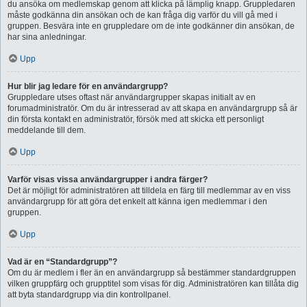
du ansöka om medlemskap genom att klicka på lämplig knapp. Gruppledaren
måste godkänna din ansökan och de kan fråga dig varför du vill gå med i
gruppen. Besvära inte en gruppledare om de inte godkänner din ansökan, de
har sina anledningar.
Upp
Hur blir jag ledare för en användargrupp?
Gruppledare utses oftast när användargrupper skapas initialt av en
forumadministratör. Om du är intresserad av att skapa en användargrupp så är
din första kontakt en administratör, försök med att skicka ett personligt
meddelande till dem.
Upp
Varför visas vissa användargrupper i andra färger?
Det är möjligt för administratören att tilldela en färg till medlemmar av en viss
användargrupp för att göra det enkelt att känna igen medlemmar i den
gruppen.
Upp
Vad är en “Standardgrupp”?
Om du är medlem i fler än en användargrupp så bestämmer standardgruppen
vilken gruppfärg och grupptitel som visas för dig. Administratören kan tillåta dig
att byta standardgrupp via din kontrollpanel.