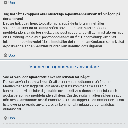
Upp
Jag har fått skräppost eller anstötliga e-postmeddelanden från någon på
detta forum!
Det var tråkigt att höra. E-postformuläret på detta forum innehåller
säkerhetsrutiner för att kunna spåra användare som skickar sådana
meddelanden, så du bör skicka ett e-postmeddelande till administratören med
en fullständig kopia av e-postmeddelandet du fått. Det är väldigt viktigt att
inkludera e-posthuvudet (detta innehåller detaljer om användaren som skickat
e-postmeddelandet). Administratören kan därefter vidta åtgärder.
Upp
Vänner och ignorerade användare
Vad är vän- och ignorerade användarelistan för något?
Du kan använda dessa listor för att organisera medlemmar på forumet.
Medlemmar som läggs till i din vänskapslista kommer att visas i din
kontrollpanel vilket låter dig snabbt och enkelt visa deras onlinestatus och
skicka personliga meddelanden till dem. Om det stöds i mallen så kan inlägg
från dessa användare också framhävas. Om du lägger till en användare till din
lista över ignorerade användare, så kommer alla inlägg de gör att döljas
automatiskt.
Upp