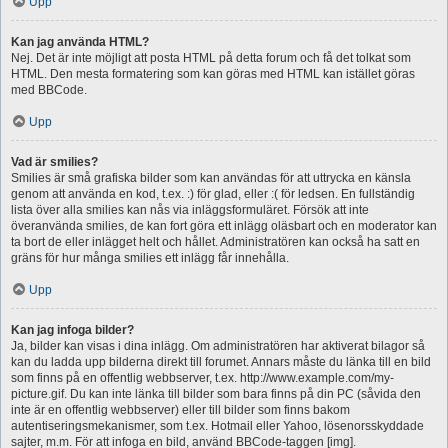
Upp
Kan jag använda HTML?
Nej. Det är inte möjligt att posta HTML på detta forum och få det tolkat som
HTML. Den mesta formatering som kan göras med HTML kan istället göras
med BBCode.
Upp
Vad är smilies?
Smilies är små grafiska bilder som kan användas för att uttrycka en känsla
genom att använda en kod, t.ex. :) för glad, eller :( för ledsen. En fullständig
lista över alla smilies kan nås via inläggsformuläret. Försök att inte
överanvända smilies, de kan fort göra ett inlägg oläsbart och en moderator kan
ta bort de eller inlägget helt och hållet. Administratören kan också ha satt en
gräns för hur många smilies ett inlägg får innehålla.
Upp
Kan jag infoga bilder?
Ja, bilder kan visas i dina inlägg. Om administratören har aktiverat bilagor så
kan du ladda upp bilderna direkt till forumet. Annars måste du länka till en bild
som finns på en offentlig webbserver, t.ex. http://www.example.com/my-
picture.gif. Du kan inte länka till bilder som bara finns på din PC (såvida den
inte är en offentlig webbserver) eller till bilder som finns bakom
autentiseringsmekanismer, som t.ex. Hotmail eller Yahoo, lösenorsskyddade
sajter, m.m. För att infoga en bild, använd BBCode-taggen [img].