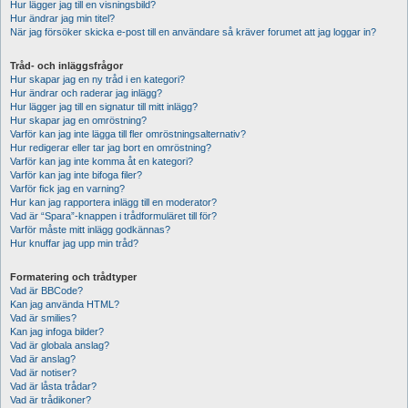
Hur lägger jag till en visningsbild?
Hur ändrar jag min titel?
När jag försöker skicka e-post till en användare så kräver forumet att jag loggar in?
Tråd- och inläggsfrågor
Hur skapar jag en ny tråd i en kategori?
Hur ändrar och raderar jag inlägg?
Hur lägger jag till en signatur till mitt inlägg?
Hur skapar jag en omröstning?
Varför kan jag inte lägga till fler omröstningsalternativ?
Hur redigerar eller tar jag bort en omröstning?
Varför kan jag inte komma åt en kategori?
Varför kan jag inte bifoga filer?
Varför fick jag en varning?
Hur kan jag rapportera inlägg till en moderator?
Vad är “Spara”-knappen i trådformuläret till för?
Varför måste mitt inlägg godkännas?
Hur knuffar jag upp min tråd?
Formatering och trådtyper
Vad är BBCode?
Kan jag använda HTML?
Vad är smilies?
Kan jag infoga bilder?
Vad är globala anslag?
Vad är anslag?
Vad är notiser?
Vad är låsta trådar?
Vad är trådikoner?