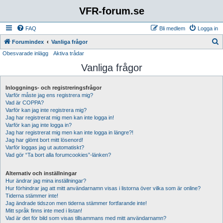
VFR-forum.se
FAQ
Bli medlem
Logga in
S
Forumindex
Vanliga frågor
Obesvarade inlägg
Aktiva trådar
ö
Vanliga frågor
k
Inloggnings- och registreringsfrågor
Varför måste jag ens registrera mig?
Vad är COPPA?
Varför kan jag inte registrera mig?
Jag har registrerat mig men kan inte logga in!
Varför kan jag inte logga in?
Jag har registrerat mig men kan inte logga in längre?!
Jag har glömt bort mitt lösenord!
Varför loggas jag ut automatiskt?
Vad gör “Ta bort alla forumcookies”-länken?
Alternativ och inställningar
Hur ändrar jag mina inställningar?
Hur förhindrar jag att mitt användarnamn visas i listorna över vilka som är online?
Tiderna stämmer inte!
Jag ändrade tidszon men tiderna stämmer fortfarande inte!
Mitt språk finns inte med i listan!
Vad är det för bild som visas tillsammans med mitt användarnamn?