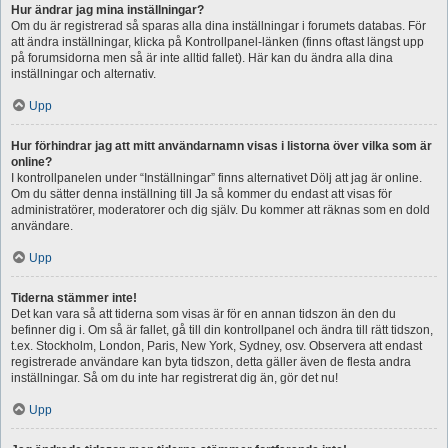
Hur ändrar jag mina inställningar?
Om du är registrerad så sparas alla dina inställningar i forumets databas. För
att ändra inställningar, klicka på Kontrollpanel-länken (finns oftast längst upp
på forumsidorna men så är inte alltid fallet). Här kan du ändra alla dina
inställningar och alternativ.
Upp
Hur förhindrar jag att mitt användarnamn visas i listorna över vilka som är
online?
I kontrollpanelen under “Inställningar” finns alternativet Dölj att jag är online.
Om du sätter denna inställning till Ja så kommer du endast att visas för
administratörer, moderatorer och dig själv. Du kommer att räknas som en dold
användare.
Upp
Tiderna stämmer inte!
Det kan vara så att tiderna som visas är för en annan tidszon än den du
befinner dig i. Om så är fallet, gå till din kontrollpanel och ändra till rätt tidszon,
t.ex. Stockholm, London, Paris, New York, Sydney, osv. Observera att endast
registrerade användare kan byta tidszon, detta gäller även de flesta andra
inställningar. Så om du inte har registrerat dig än, gör det nu!
Upp