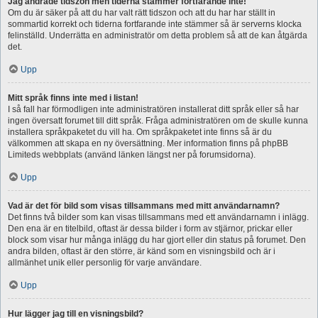
Jag ändrade tidszon men tiderna stämmer fortfarande inte!
Om du är säker på att du har valt rätt tidszon och att du har har ställt in
sommartid korrekt och tiderna fortfarande inte stämmer så är serverns klocka
felinställd. Underrätta en administratör om detta problem så att de kan åtgärda
det.
Upp
Mitt språk finns inte med i listan!
I så fall har förmodligen inte administratören installerat ditt språk eller så har
ingen översatt forumet till ditt språk. Fråga administratören om de skulle kunna
installera språkpaketet du vill ha. Om språkpaketet inte finns så är du
välkommen att skapa en ny översättning. Mer information finns på phpBB
Limiteds webbplats (använd länken längst ner på forumsidorna).
Upp
Vad är det för bild som visas tillsammans med mitt användarnamn?
Det finns två bilder som kan visas tillsammans med ett användarnamn i inlägg.
Den ena är en titelbild, oftast är dessa bilder i form av stjärnor, prickar eller
block som visar hur många inlägg du har gjort eller din status på forumet. Den
andra bilden, oftast är den större, är känd som en visningsbild och är i
allmänhet unik eller personlig för varje användare.
Upp
Hur lägger jag till en visningsbild?