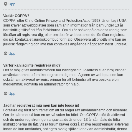
Upp
Vad är COPPA?
COPPA, eller Child Online Privacy and Protection Act of 1998, är en lag i USA
som kräver att webbplatser som samlar in information från barn under 13 år
har skriftligt tillstånd från föräldrarna. Om du är osäker på om detta rör dig som
försöker att registrera dig, eller om det rör webbplatsen du försöker registrera
dig på, kontakta ett juridiskt ombud för hjälp. Observera att phpBB inte kan ge
juridisk rådgivning och inte kan kontaktas angående något som helst juridiskt.
Upp
Varför kan jag inte registrera mig?
Det är möjligt att administratören har bannlyst din IP-adress eller förbjudit det
användarnamn du försöker registrera dig med. Ägaren av webbplatsen kan
också ha inaktiverat nyregistreringar för att förhindra att nya besökare blir
medlemmar. Kontakta en administratör för hjälp.
Upp
Jag har registrerat mig men kan inte logga in!
Försäkra dig först och främst om att du anger rätt användarnamn och lösenord.
Om de stämmer så kan en av två saker ha hänt. Om COPPA-stöd är aktiverat
och du under registreringen angav att du är under 13 år så måste du följa
instruktionerna du fått. Vissa forum kräver också att nya registreringar aktiveras
innan de kan användas, antingen av dig själv eller av an administratör; denna