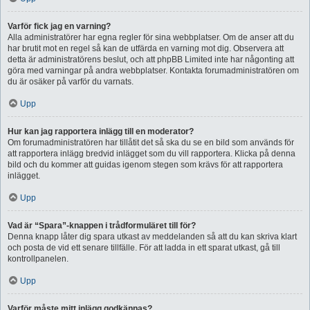
Varför fick jag en varning?
Alla administratörer har egna regler för sina webbplatser. Om de anser att du
har brutit mot en regel så kan de utfärda en varning mot dig. Observera att
detta är administratörens beslut, och att phpBB Limited inte har någonting att
göra med varningar på andra webbplatser. Kontakta forumadministratören om
du är osäker på varför du varnats.
Upp
Hur kan jag rapportera inlägg till en moderator?
Om forumadministratören har tillåtit det så ska du se en bild som används för
att rapportera inlägg bredvid inlägget som du vill rapportera. Klicka på denna
bild och du kommer att guidas igenom stegen som krävs för att rapportera
inlägget.
Upp
Vad är “Spara”-knappen i trådformuläret till för?
Denna knapp låter dig spara utkast av meddelanden så att du kan skriva klart
och posta de vid ett senare tillfälle. För att ladda in ett sparat utkast, gå till
kontrollpanelen.
Upp
Varför måste mitt inlägg godkännas?