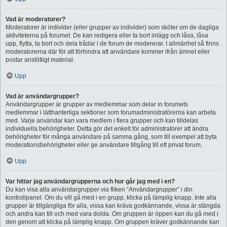
Vad är moderatorer?
Moderatorer är individer (eller grupper av individer) som sköter om de dagliga
aktiviteterna på forumet. De kan redigera eller ta bort inlägg och låsa, låsa
upp, flytta, ta bort och dela trådar i de forum de modererar. I allmänhet så finns
moderatorerna där för att förhindra att användare kommer ifrån ämnet eller
postar anstötligt material.
Upp
Vad är användargrupper?
Användargrupper är grupper av medlemmar som delar in forumets
medlemmar i lätthanterliga sektioner som forumadministratörerna kan arbeta
med. Varje användar kan vara medlem i flera grupper och kan tilldelas
individuella behörigheter. Detta gör det enkelt för administratörer att ändra
behörigheter för många användare på samma gång, som till exempel att byta
moderationsbehörigheter eller ge användare tillgång till ett privat forum.
Upp
Var hittar jag användargrupperna och hur går jag med i en?
Du kan visa alla användargrupper via fliken “Användargrupper” i din
kontrollpanel. Om du vill gå med i en grupp, klicka på lämplig knapp. Inte alla
grupper är tillgängliga för alla, vissa kan kräva godkännande, vissa är stängda
och andra kan till och med vara dolda. Om gruppen är öppen kan du gå med i
den genom att klicka på lämplig knapp. Om gruppen kräver godkännande kan