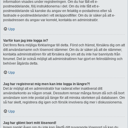
information visades under registreringen. Om du har fått ett e-
postmeddelande, följ instruktionerna i det. Om du inte fått ett e-
postmeddelande så kanske du angav en felaktig e-postadress eller så
fastnade e-postmeddelandet i ett skräppostfilter. Om du är säker på att e-
postadressen du angav var korrekt, kontakta en administratör.
Upp
Varför kan jag inte logga in?
Det finns flera möjliga förklaringar till detta. Först och främst, försäkra dig om att
ditt användarnamn och lösenord stämmer. Om du är säker på att de stämmer,
kontakta administratören för att försäkra dig om att du inte har bannlysts från
forumet. Det är också möjligt att administratören har gjort en felinställning och
behöver åtgärda detta.
Upp
Jag har registrerat mig men kan inte logga in längre?!
Det är möjligt att en administratör har raderat eller inaktiverat ditt
användarkonto av någon orsak. Dessutom rensar många forum då och då bort
användare som inte postat på länge för att minska storleken på databasen. Om
så har skett, registrera dig igen och försök involvera dig mer i diskussionerna.
Upp
Jag har glömt bort mitt lösenord!
Ingen panik! Även om du inte kan återfå ditt nuvarande lösenord så kan du