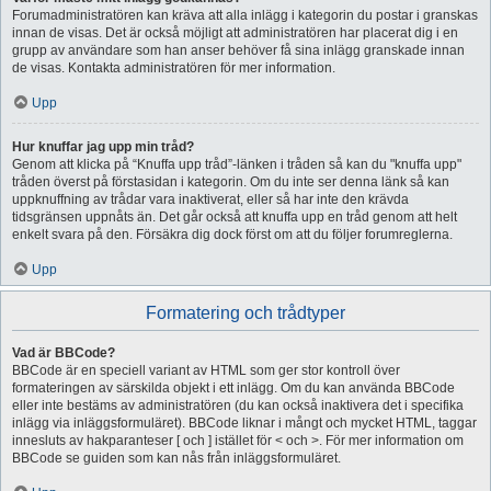
Forumadministratören kan kräva att alla inlägg i kategorin du postar i granskas
innan de visas. Det är också möjligt att administratören har placerat dig i en
grupp av användare som han anser behöver få sina inlägg granskade innan
de visas. Kontakta administratören för mer information.
Upp
Hur knuffar jag upp min tråd?
Genom att klicka på “Knuffa upp tråd”-länken i tråden så kan du "knuffa upp"
tråden överst på förstasidan i kategorin. Om du inte ser denna länk så kan
uppknuffning av trådar vara inaktiverat, eller så har inte den krävda
tidsgränsen uppnåts än. Det går också att knuffa upp en tråd genom att helt
enkelt svara på den. Försäkra dig dock först om att du följer forumreglerna.
Upp
Formatering och trådtyper
Vad är BBCode?
BBCode är en speciell variant av HTML som ger stor kontroll över
formateringen av särskilda objekt i ett inlägg. Om du kan använda BBCode
eller inte bestäms av administratören (du kan också inaktivera det i specifika
inlägg via inläggsformuläret). BBCode liknar i mångt och mycket HTML, taggar
innesluts av hakparanteser [ och ] istället för < och >. För mer information om
BBCode se guiden som kan nås från inläggsformuläret.