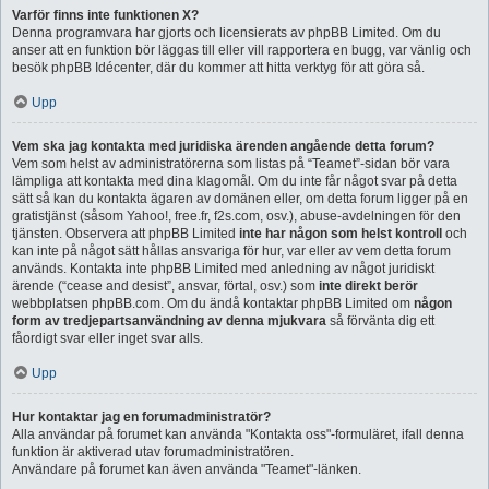
Varför finns inte funktionen X?
Denna programvara har gjorts och licensierats av phpBB Limited. Om du
anser att en funktion bör läggas till eller vill rapportera en bugg, var vänlig och
besök phpBB Idécenter, där du kommer att hitta verktyg för att göra så.
Upp
Vem ska jag kontakta med juridiska ärenden angående detta forum?
Vem som helst av administratörerna som listas på “Teamet”-sidan bör vara
lämpliga att kontakta med dina klagomål. Om du inte får något svar på detta
sätt så kan du kontakta ägaren av domänen eller, om detta forum ligger på en
gratistjänst (såsom Yahoo!, free.fr, f2s.com, osv.), abuse-avdelningen för den
tjänsten. Observera att phpBB Limited
inte har någon som helst kontroll
och
kan inte på något sätt hållas ansvariga för hur, var eller av vem detta forum
används. Kontakta inte phpBB Limited med anledning av något juridiskt
ärende (“cease and desist”, ansvar, förtal, osv.) som
inte direkt berör
webbplatsen phpBB.com. Om du ändå kontaktar phpBB Limited om
någon
form av tredjepartsanvändning av denna mjukvara
så förvänta dig ett
fåordigt svar eller inget svar alls.
Upp
Hur kontaktar jag en forumadministratör?
Alla användar på forumet kan använda "Kontakta oss"-formuläret, ifall denna
funktion är aktiverad utav forumadministratören.
Användare på forumet kan även använda "Teamet"-länken.