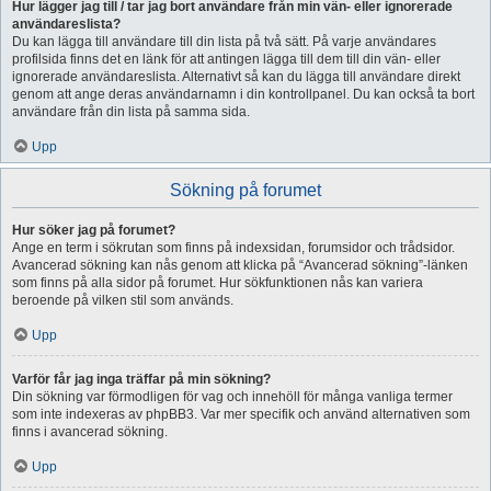
Hur lägger jag till / tar jag bort användare från min vän- eller ignorerade
användareslista?
Du kan lägga till användare till din lista på två sätt. På varje användares
profilsida finns det en länk för att antingen lägga till dem till din vän- eller
ignorerade användareslista. Alternativt så kan du lägga till användare direkt
genom att ange deras användarnamn i din kontrollpanel. Du kan också ta bort
användare från din lista på samma sida.
Upp
Sökning på forumet
Hur söker jag på forumet?
Ange en term i sökrutan som finns på indexsidan, forumsidor och trådsidor.
Avancerad sökning kan nås genom att klicka på “Avancerad sökning”-länken
som finns på alla sidor på forumet. Hur sökfunktionen nås kan variera
beroende på vilken stil som används.
Upp
Varför får jag inga träffar på min sökning?
Din sökning var förmodligen för vag och innehöll för många vanliga termer
som inte indexeras av phpBB3. Var mer specifik och använd alternativen som
finns i avancerad sökning.
Upp