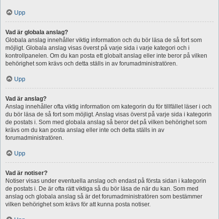
Upp
Vad är globala anslag?
Globala anslag innehåller viktig information och du bör läsa de så fort som
möjligt. Globala anslag visas överst på varje sida i varje kategori och i
kontrollpanelen. Om du kan posta ett globalt anslag eller inte beror på vilken
behörighet som krävs och detta ställs in av forumadministratören.
Upp
Vad är anslag?
Anslag innehåller ofta viktig information om kategorin du för tillfället läser i och
du bör läsa de så fort som möjligt. Anslag visas överst på varje sida i kategorin
de postats i. Som med globala anslag så beror det på vilken behörighet som
krävs om du kan posta anslag eller inte och detta ställs in av
forumadministratören.
Upp
Vad är notiser?
Notiser visas under eventuella anslag och endast på första sidan i kategorin
de postats i. De är ofta rätt viktiga så du bör läsa de när du kan. Som med
anslag och globala anslag så är det forumadministratören som bestämmer
vilken behörighet som krävs för att kunna posta notiser.