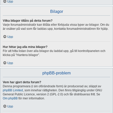
Upp
Bilagor
Vilka bilagor tillåts på detta forum?
Varje forumadministratör kan tillåta eller förbjuda vissa typer av bilagor. Om du
är osäker på vad som får laddas upp, kontakta forumadministratören för hjälp.
Upp
Hur hittar jag alla mina bilagor?
För att hitta listan över alla bilagor du laddat upp, gå till kontrollpanelen och
klicka på “Hantera bilagor”.
Upp
phpBB-problem
Vem har gjort detta forum?
Denna programvara (i sin oförändrade form) är producerad av, släppt av
phpBB Limited
, som innehar rättigheten. Den finns tillgänglig under GNU
General Public Licence, version 2 (GPL-2.0) och får distribueras fritt. Se
Om phpBB
för mer information.
Upp