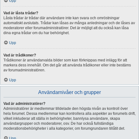
Upp
Vad är låsta trådar?
Låsta trådar är trådar där användare inte kan svara och omröstningar
automatiskt avslutats. Trådar kan låsas av många anledningar och de låses av
moderatorer eller forumadministratörer. Det är möjligt att du också kan låsa
dina egna trådar om du har behörighet.
Upp
Vad är trådikoner?
Trådikoner är användarvalda bilder som kan förknippas med inlägg för att
markera dess innehåll. Om det går att använda trådikoner eller inte bestäms
av forumadministratören.
Upp
Användarnivåer och grupper
Vad är administratörer?
Administratörer är medlemmar tilldelade den högsta nivån av kontroll över
hela forumet. Dessa medlemmar kan kontrollera alla aspekter av forumets drift,
vilket inkluderar att ställa in behörigheter, bannlysa användare, skapa
användargrupper och moderatorer, osv. De har också fullständiga
moderationsbehörigheter i alla kategorier, om forumgrundaren tillåtit det.
Upp