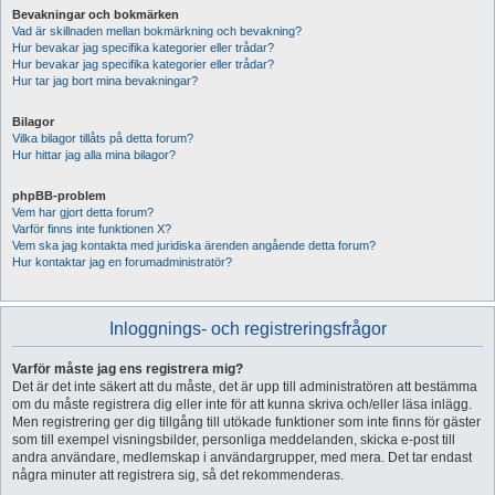
Bevakningar och bokmärken
Vad är skillnaden mellan bokmärkning och bevakning?
Hur bevakar jag specifika kategorier eller trådar?
Hur bevakar jag specifika kategorier eller trådar?
Hur tar jag bort mina bevakningar?
Bilagor
Vilka bilagor tillåts på detta forum?
Hur hittar jag alla mina bilagor?
phpBB-problem
Vem har gjort detta forum?
Varför finns inte funktionen X?
Vem ska jag kontakta med juridiska ärenden angående detta forum?
Hur kontaktar jag en forumadministratör?
Inloggnings- och registreringsfrågor
Varför måste jag ens registrera mig?
Det är det inte säkert att du måste, det är upp till administratören att bestämma
om du måste registrera dig eller inte för att kunna skriva och/eller läsa inlägg.
Men registrering ger dig tillgång till utökade funktioner som inte finns för gäster
som till exempel visningsbilder, personliga meddelanden, skicka e-post till
andra användare, medlemskap i användargrupper, med mera. Det tar endast
några minuter att registrera sig, så det rekommenderas.