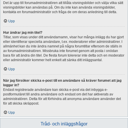
Det är upp till forumadministratören att tillåta visningsbilder och välja vilka sätt
visningsbilder kan användas på. Om du inte kan använda visningsbilder,
kontakta en forumadministratör och fråga de om deras anledning till detta.
Upp
Hur ändrar jag min titel?
Titlar, som visas under ditt användarnamn, visar hur många inlägg du har gjort
eller identifierar speciella användare, t.ex. moderatorer eller administratörer. I
allmänhet kan du inte ändra namnet på några forumtitlar eftersom de ställs in
av forumadministratören. Missbruka inte forumet genom att posta i onödan
bara för att ändra din titel. De flesta forum tolererar inte detta och en moderator
eller administratör kommer helt enkelt att sänka ditt inläggsantal.
Upp
När jag försöker skicka e-post till en användare så kräver forumet att jag
loggar in?
Endast registrerade användare kan skicka e-post via det inbygga e-
postformuläret till andra användare och endast om det har aktiverats av
administratören. Detta för att förhindra att anonyma användare använder det
för att skicka skräppost.
Upp
Tråd- och inläggsfrågor