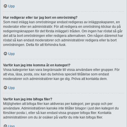
Upp
Hur redigerar eller tar jag bort en omröstning?
Som med inlägg kan omröstningar endast redigeras av inläggsskaparen, en
moderator eller en administratör. För att redigera en omröstning klickar du på
redigeringsknappen för det första inlägget i tråden. Om ingen har röstat så går
det att ta bort omröstningen eller redigera alternativen. Om någon däremot har
röstat så kan endast moderatorer och administratörer redigera eller ta bort
omröstningen. Detta för att förhindra fusk.
Upp
Varför kan jag inte komma åt en kategori?
Vissa kategorier kan vara begränsade till vissa användare eller grupper. För
att visa, läsa, posta, osv. kan du behöva speciell tillåtelse som endast
moderatorer och administratörer kan ge dig. Pröva att kontakta dem.
Upp
Varför kan jag inte bifoga filer?
Möjligheten att bifoga filer kan aktiveras per kategori, per grupp och per
användare. Administratören kanske inte tillåter bilagor i just den kategori du
försöker posta i, eller så kan endast vissa grupper bifoga filer. Kontakta
administratören om du är osäker på varför du inte kan bifoga filer.
Upp