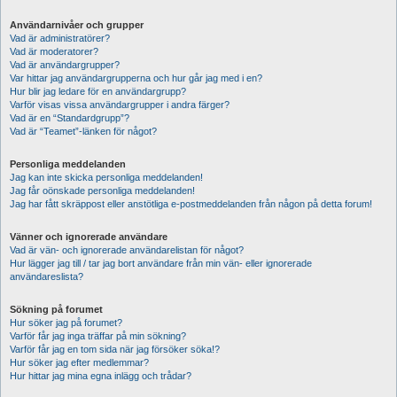
Användarnivåer och grupper
Vad är administratörer?
Vad är moderatorer?
Vad är användargrupper?
Var hittar jag användargrupperna och hur går jag med i en?
Hur blir jag ledare för en användargrupp?
Varför visas vissa användargrupper i andra färger?
Vad är en “Standardgrupp”?
Vad är “Teamet”-länken för något?
Personliga meddelanden
Jag kan inte skicka personliga meddelanden!
Jag får oönskade personliga meddelanden!
Jag har fått skräppost eller anstötliga e-postmeddelanden från någon på detta forum!
Vänner och ignorerade användare
Vad är vän- och ignorerade användarelistan för något?
Hur lägger jag till / tar jag bort användare från min vän- eller ignorerade
användareslista?
Sökning på forumet
Hur söker jag på forumet?
Varför får jag inga träffar på min sökning?
Varför får jag en tom sida när jag försöker söka!?
Hur söker jag efter medlemmar?
Hur hittar jag mina egna inlägg och trådar?