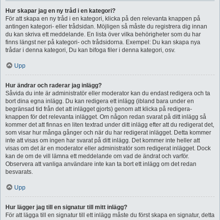
Hur skapar jag en ny tråd i en kategori?
För att skapa en ny tråd i en kategori, klicka på den relevanta knappen på
antingen kategori- eller trådsidan. Möjligen så måste du registrera dig innan
du kan skriva ett meddelande. En lista över vilka behörigheter som du har
finns längst ner på kategori- och trådsidorna. Exempel: Du kan skapa nya
trådar i denna kategori, Du kan bifoga filer i denna kategori, osv.
Upp
Hur ändrar och raderar jag inlägg?
Såvida du inte är administratör eller moderator kan du endast redigera och ta
bort dina egna inlägg. Du kan redigera ett inlägg (ibland bara under en
begränsad tid från det att inlägget gjorts) genom att klicka på redigera-
knappen för det relevanta inlägget. Om någon redan svarat på ditt inlägg så
kommer det att finnas en liten textrad under ditt inlägg efter att du redigerat det,
som visar hur många gånger och när du har redigerat inlägget. Detta kommer
inte att visas om ingen har svarat på ditt inlägg. Det kommer inte heller att
visas om det är en moderator eller administratör som redigerat inlägget. Dock
kan de om de vill lämna ett meddelande om vad de ändrat och varför.
Observera att vanliga användare inte kan ta bort ett inlägg om det redan
besvarats.
Upp
Hur lägger jag till en signatur till mitt inlägg?
För att lägga till en signatur till ett inlägg måste du först skapa en signatur, detta