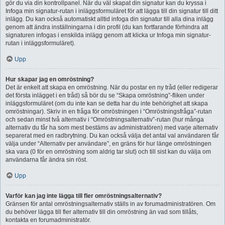
gör du via din kontrollpanel. När du väl skapat din signatur kan du kryssa i
Infoga min signatur-rutan i inläggsformuläret för att lägga till din signatur till ditt
inlägg. Du kan också automatiskt alltid infoga din signatur till alla dina inlägg
genom att ändra inställningarna i din profil (du kan fortfarande förhindra att
signaturen infogas i enskilda inlägg genom att klicka ur Infoga min signatur-
rutan i inläggsformuläret).
Upp
Hur skapar jag en omröstning?
Det är enkelt att skapa en omröstning. När du postar en ny tråd (eller redigerar
det första inlägget i en tråd) så bör du se “Skapa omröstning”-fliken under
inläggsformuläret (om du inte kan se detta har du inte behörighet att skapa
omröstningar). Skriv in en fråga för omröstningen i “Omröstningsfråga”-rutan
och sedan minst två alternativ i “Omröstningsalternativ”-rutan (hur många
alternativ du får ha som mest bestäms av administratören) med varje alternativ
separerat med en radbrytning. Du kan också välja det antal val användaren får
välja under “Alternativ per användare”, en gräns för hur länge omröstningen
ska vara (0 för en omröstning som aldrig tar slut) och till sist kan du välja om
användarna får ändra sin röst.
Upp
Varför kan jag inte lägga till fler omröstningsalternativ?
Gränsen för antal omröstningsalternativ ställs in av forumadministratören. Om
du behöver lägga till fler alternativ till din omröstning än vad som tillåts,
kontakta en forumadministratör.