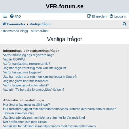
VFR-forum.se
FAQ
Bli medlem
Logga in
S
Forumindex
Vanliga frågor
Obesvarade inlägg
Aktiva trådar
ö
Vanliga frågor
k
Inloggnings- och registreringsfrågor
Varför måste jag ens registrera mig?
Vad är COPPA?
Varför kan jag inte registrera mig?
Jag har registrerat mig men kan inte logga in!
Varför kan jag inte logga in?
Jag har registrerat mig men kan inte logga in längre?!
Jag har glömt bort mitt lösenord!
Varför loggas jag ut automatiskt?
Vad gör “Ta bort alla forumcookies”-länken?
Alternativ och inställningar
Hur ändrar jag mina inställningar?
Hur förhindrar jag att mitt användarnamn visas i listorna över vilka som är online?
Tiderna stämmer inte!
Jag ändrade tidszon men tiderna stämmer fortfarande inte!
Mitt språk finns inte med i listan!
Vad är det för bild som visas tillsammans med mitt användarnamn?