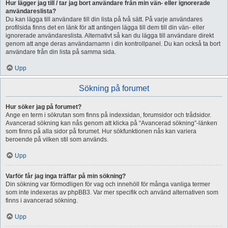
Hur lägger jag till / tar jag bort användare från min vän- eller ignorerade
användareslista?
Du kan lägga till användare till din lista på två sätt. På varje användares
profilsida finns det en länk för att antingen lägga till dem till din vän- eller
ignorerade användareslista. Alternativt så kan du lägga till användare direkt
genom att ange deras användarnamn i din kontrollpanel. Du kan också ta bort
användare från din lista på samma sida.
Upp
Sökning på forumet
Hur söker jag på forumet?
Ange en term i sökrutan som finns på indexsidan, forumsidor och trådsidor.
Avancerad sökning kan nås genom att klicka på “Avancerad sökning”-länken
som finns på alla sidor på forumet. Hur sökfunktionen nås kan variera
beroende på vilken stil som används.
Upp
Varför får jag inga träffar på min sökning?
Din sökning var förmodligen för vag och innehöll för många vanliga termer
som inte indexeras av phpBB3. Var mer specifik och använd alternativen som
finns i avancerad sökning.
Upp