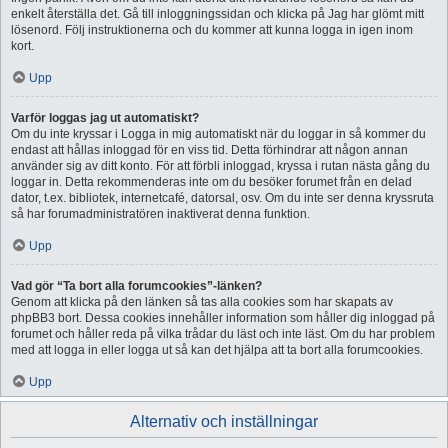
enkelt återställa det. Gå till inloggningssidan och klicka på Jag har glömt mitt
lösenord. Följ instruktionerna och du kommer att kunna logga in igen inom
kort.
Upp
Varför loggas jag ut automatiskt?
Om du inte kryssar i Logga in mig automatiskt när du loggar in så kommer du
endast att hållas inloggad för en viss tid. Detta förhindrar att någon annan
använder sig av ditt konto. För att förbli inloggad, kryssa i rutan nästa gång du
loggar in. Detta rekommenderas inte om du besöker forumet från en delad
dator, t.ex. bibliotek, internetcafé, datorsal, osv. Om du inte ser denna kryssruta
så har forumadministratören inaktiverat denna funktion.
Upp
Vad gör “Ta bort alla forumcookies”-länken?
Genom att klicka på den länken så tas alla cookies som har skapats av
phpBB3 bort. Dessa cookies innehåller information som håller dig inloggad på
forumet och håller reda på vilka trådar du läst och inte läst. Om du har problem
med att logga in eller logga ut så kan det hjälpa att ta bort alla forumcookies.
Upp
Alternativ och inställningar