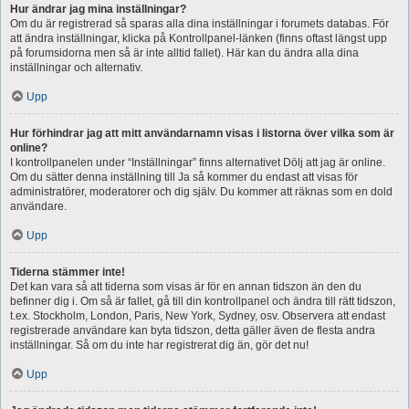
Hur ändrar jag mina inställningar?
Om du är registrerad så sparas alla dina inställningar i forumets databas. För
att ändra inställningar, klicka på Kontrollpanel-länken (finns oftast längst upp
på forumsidorna men så är inte alltid fallet). Här kan du ändra alla dina
inställningar och alternativ.
Upp
Hur förhindrar jag att mitt användarnamn visas i listorna över vilka som är
online?
I kontrollpanelen under “Inställningar” finns alternativet Dölj att jag är online.
Om du sätter denna inställning till Ja så kommer du endast att visas för
administratörer, moderatorer och dig själv. Du kommer att räknas som en dold
användare.
Upp
Tiderna stämmer inte!
Det kan vara så att tiderna som visas är för en annan tidszon än den du
befinner dig i. Om så är fallet, gå till din kontrollpanel och ändra till rätt tidszon,
t.ex. Stockholm, London, Paris, New York, Sydney, osv. Observera att endast
registrerade användare kan byta tidszon, detta gäller även de flesta andra
inställningar. Så om du inte har registrerat dig än, gör det nu!
Upp