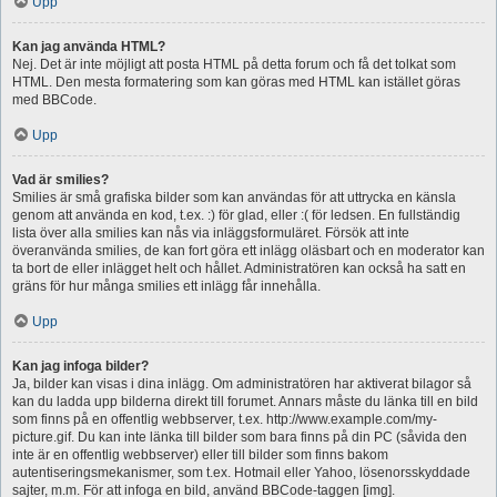
Upp
Kan jag använda HTML?
Nej. Det är inte möjligt att posta HTML på detta forum och få det tolkat som
HTML. Den mesta formatering som kan göras med HTML kan istället göras
med BBCode.
Upp
Vad är smilies?
Smilies är små grafiska bilder som kan användas för att uttrycka en känsla
genom att använda en kod, t.ex. :) för glad, eller :( för ledsen. En fullständig
lista över alla smilies kan nås via inläggsformuläret. Försök att inte
överanvända smilies, de kan fort göra ett inlägg oläsbart och en moderator kan
ta bort de eller inlägget helt och hållet. Administratören kan också ha satt en
gräns för hur många smilies ett inlägg får innehålla.
Upp
Kan jag infoga bilder?
Ja, bilder kan visas i dina inlägg. Om administratören har aktiverat bilagor så
kan du ladda upp bilderna direkt till forumet. Annars måste du länka till en bild
som finns på en offentlig webbserver, t.ex. http://www.example.com/my-
picture.gif. Du kan inte länka till bilder som bara finns på din PC (såvida den
inte är en offentlig webbserver) eller till bilder som finns bakom
autentiseringsmekanismer, som t.ex. Hotmail eller Yahoo, lösenorsskyddade
sajter, m.m. För att infoga en bild, använd BBCode-taggen [img].