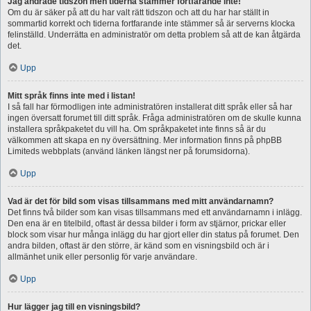
Jag ändrade tidszon men tiderna stämmer fortfarande inte!
Om du är säker på att du har valt rätt tidszon och att du har har ställt in
sommartid korrekt och tiderna fortfarande inte stämmer så är serverns klocka
felinställd. Underrätta en administratör om detta problem så att de kan åtgärda
det.
Upp
Mitt språk finns inte med i listan!
I så fall har förmodligen inte administratören installerat ditt språk eller så har
ingen översatt forumet till ditt språk. Fråga administratören om de skulle kunna
installera språkpaketet du vill ha. Om språkpaketet inte finns så är du
välkommen att skapa en ny översättning. Mer information finns på phpBB
Limiteds webbplats (använd länken längst ner på forumsidorna).
Upp
Vad är det för bild som visas tillsammans med mitt användarnamn?
Det finns två bilder som kan visas tillsammans med ett användarnamn i inlägg.
Den ena är en titelbild, oftast är dessa bilder i form av stjärnor, prickar eller
block som visar hur många inlägg du har gjort eller din status på forumet. Den
andra bilden, oftast är den större, är känd som en visningsbild och är i
allmänhet unik eller personlig för varje användare.
Upp
Hur lägger jag till en visningsbild?