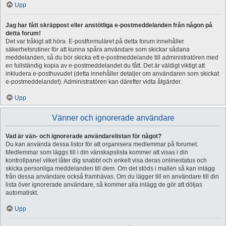
Upp
Jag har fått skräppost eller anstötliga e-postmeddelanden från någon på
detta forum!
Det var tråkigt att höra. E-postformuläret på detta forum innehåller
säkerhetsrutiner för att kunna spåra användare som skickar sådana
meddelanden, så du bör skicka ett e-postmeddelande till administratören med
en fullständig kopia av e-postmeddelandet du fått. Det är väldigt viktigt att
inkludera e-posthuvudet (detta innehåller detaljer om användaren som skickat
e-postmeddelandet). Administratören kan därefter vidta åtgärder.
Upp
Vänner och ignorerade användare
Vad är vän- och ignorerade användarelistan för något?
Du kan använda dessa listor för att organisera medlemmar på forumet.
Medlemmar som läggs till i din vänskapslista kommer att visas i din
kontrollpanel vilket låter dig snabbt och enkelt visa deras onlinestatus och
skicka personliga meddelanden till dem. Om det stöds i mallen så kan inlägg
från dessa användare också framhävas. Om du lägger till en användare till din
lista över ignorerade användare, så kommer alla inlägg de gör att döljas
automatiskt.
Upp