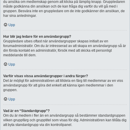
du ansöka om medlemskap genom att klicka på lämplig knapp. Gruppledaren
måste godkänna din ansökan och de kan fråga dig varför du vill gå med i
gruppen. Besvära inte en gruppledare om de inte godkänner din ansökan, de
har sina anledningar.
Upp
Hur blir jag ledare för en användargrupp?
Gruppledare utses oftast när användargrupper skapas initialt av en
forumadministratör. Om du är intresserad av att skapa en användargrupp så är
din första kontakt en administratör, försök med att skicka ett personligt
meddelande till dem.
Upp
Varför visas vissa användargrupper i andra färger?
Det är möjligt för administratören att tilldela en färg till medlemmar av en viss
användargrupp för att göra det enkelt att känna igen medlemmar i den
gruppen.
Upp
Vad är en “Standardgrupp”?
Om du är medlem i fler än en användargrupp så bestämmer standardgruppen
vilken gruppfärg och grupptitel som visas för dig. Administratören kan tillåta dig
att byta standardgrupp via din kontrollpanel.