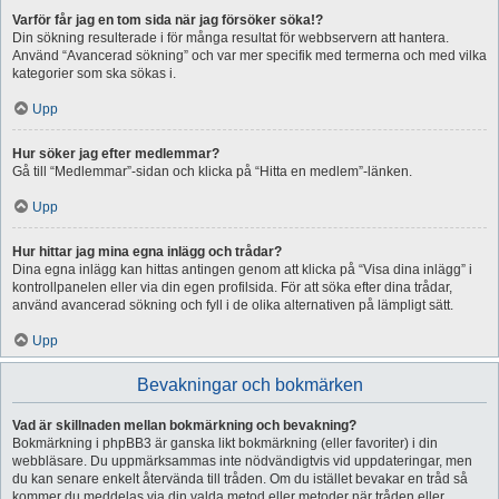
Varför får jag en tom sida när jag försöker söka!?
Din sökning resulterade i för många resultat för webbservern att hantera.
Använd “Avancerad sökning” och var mer specifik med termerna och med vilka
kategorier som ska sökas i.
Upp
Hur söker jag efter medlemmar?
Gå till “Medlemmar”-sidan och klicka på “Hitta en medlem”-länken.
Upp
Hur hittar jag mina egna inlägg och trådar?
Dina egna inlägg kan hittas antingen genom att klicka på “Visa dina inlägg” i
kontrollpanelen eller via din egen profilsida. För att söka efter dina trådar,
använd avancerad sökning och fyll i de olika alternativen på lämpligt sätt.
Upp
Bevakningar och bokmärken
Vad är skillnaden mellan bokmärkning och bevakning?
Bokmärkning i phpBB3 är ganska likt bokmärkning (eller favoriter) i din
webbläsare. Du uppmärksammas inte nödvändigtvis vid uppdateringar, men
du kan senare enkelt återvända till tråden. Om du istället bevakar en tråd så
kommer du meddelas via din valda metod eller metoder när tråden eller