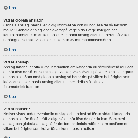
Upp
Vad är globala anslag?
Globala anslag innehåller viktig information och du bör läsa de så fort som
möjligt. Globala anslag visas överst på varje sida i varje kategori och i
kontrollpanelen. Om du kan posta ett globalt anslag eller inte beror på vilken
behörighet som krävs och detta ställs in av forumadministratören.
Upp
Vad är anslag?
Anslag innehåller ofta viktig information om kategorin du för tillfället läser i och
du bör läsa de så fort som möjligt. Anslag visas överst på varje sida i kategorin
de postats i. Som med globala anslag så beror det på vilken behörighet som
krävs om du kan posta anslag eller inte och detta ställs in av
forumadministratören.
Upp
Vad är notiser?
Notiser visas under eventuella anslag och endast på första sidan i kategorin
de postats i. De är ofta rätt viktiga så du bör läsa de när du kan. Som med
anslag och globala anslag så är det forumadministratören som bestämmer
vilken behörighet som krävs för att kunna posta notiser.