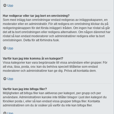
Upp
Hur redigerar eller tar jag bort en omröstning?
Som med inlägg kan omröstningar endast redigeras av inläggsskaparen, en
moderator eller en administratör. För att redigera en omröstning klickar du på
redigeringsknappen för det första inlägget i tråden. Om ingen har röstat så går
det att ta bort omröstningen eller redigera alternativen. Om någon däremot har
röstat så kan endast moderatorer och administratörer redigera eller ta bort
omröstningen. Detta för att förhindra fusk.
Upp
Varför kan jag inte komma åt en kategori?
Vissa kategorier kan vara begränsade till vissa användare eller grupper. För
att visa, läsa, posta, osv. kan du behöva speciell tillåtelse som endast
moderatorer och administratörer kan ge dig. Pröva att kontakta dem.
Upp
Varför kan jag inte bifoga filer?
Möjligheten att bifoga filer kan aktiveras per kategori, per grupp och per
användare. Administratören kanske inte tillåter bilagor i just den kategori du
försöker posta i, eller så kan endast vissa grupper bifoga filer. Kontakta
administratören om du är osäker på varför du inte kan bifoga filer.
Upp