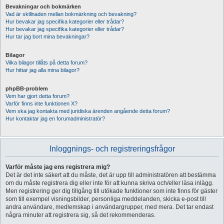
Bevakningar och bokmärken
Vad är skillnaden mellan bokmärkning och bevakning?
Hur bevakar jag specifika kategorier eller trådar?
Hur bevakar jag specifika kategorier eller trådar?
Hur tar jag bort mina bevakningar?
Bilagor
Vilka bilagor tillåts på detta forum?
Hur hittar jag alla mina bilagor?
phpBB-problem
Vem har gjort detta forum?
Varför finns inte funktionen X?
Vem ska jag kontakta med juridiska ärenden angående detta forum?
Hur kontaktar jag en forumadministratör?
Inloggnings- och registreringsfrågor
Varför måste jag ens registrera mig?
Det är det inte säkert att du måste, det är upp till administratören att bestämma
om du måste registrera dig eller inte för att kunna skriva och/eller läsa inlägg.
Men registrering ger dig tillgång till utökade funktioner som inte finns för gäster
som till exempel visningsbilder, personliga meddelanden, skicka e-post till
andra användare, medlemskap i användargrupper, med mera. Det tar endast
några minuter att registrera sig, så det rekommenderas.