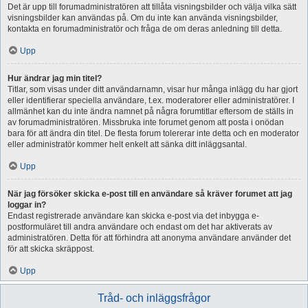
Det är upp till forumadministratören att tillåta visningsbilder och välja vilka sätt
visningsbilder kan användas på. Om du inte kan använda visningsbilder,
kontakta en forumadministratör och fråga de om deras anledning till detta.
Upp
Hur ändrar jag min titel?
Titlar, som visas under ditt användarnamn, visar hur många inlägg du har gjort
eller identifierar speciella användare, t.ex. moderatorer eller administratörer. I
allmänhet kan du inte ändra namnet på några forumtitlar eftersom de ställs in
av forumadministratören. Missbruka inte forumet genom att posta i onödan
bara för att ändra din titel. De flesta forum tolererar inte detta och en moderator
eller administratör kommer helt enkelt att sänka ditt inläggsantal.
Upp
När jag försöker skicka e-post till en användare så kräver forumet att jag
loggar in?
Endast registrerade användare kan skicka e-post via det inbygga e-
postformuläret till andra användare och endast om det har aktiverats av
administratören. Detta för att förhindra att anonyma användare använder det
för att skicka skräppost.
Upp
Tråd- och inläggsfrågor