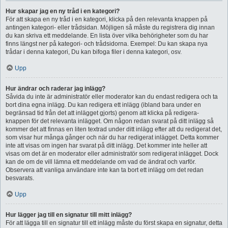
Hur skapar jag en ny tråd i en kategori?
För att skapa en ny tråd i en kategori, klicka på den relevanta knappen på
antingen kategori- eller trådsidan. Möjligen så måste du registrera dig innan
du kan skriva ett meddelande. En lista över vilka behörigheter som du har
finns längst ner på kategori- och trådsidorna. Exempel: Du kan skapa nya
trådar i denna kategori, Du kan bifoga filer i denna kategori, osv.
Upp
Hur ändrar och raderar jag inlägg?
Såvida du inte är administratör eller moderator kan du endast redigera och ta
bort dina egna inlägg. Du kan redigera ett inlägg (ibland bara under en
begränsad tid från det att inlägget gjorts) genom att klicka på redigera-
knappen för det relevanta inlägget. Om någon redan svarat på ditt inlägg så
kommer det att finnas en liten textrad under ditt inlägg efter att du redigerat det,
som visar hur många gånger och när du har redigerat inlägget. Detta kommer
inte att visas om ingen har svarat på ditt inlägg. Det kommer inte heller att
visas om det är en moderator eller administratör som redigerat inlägget. Dock
kan de om de vill lämna ett meddelande om vad de ändrat och varför.
Observera att vanliga användare inte kan ta bort ett inlägg om det redan
besvarats.
Upp
Hur lägger jag till en signatur till mitt inlägg?
För att lägga till en signatur till ett inlägg måste du först skapa en signatur, detta