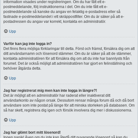
information visades under registreringen. Om du har fått ett e-
postmeddelande, följ instruktionerna i det. Om du inte fått ett e-
postmeddelande så kanske du angav en felaktig e-postadress eller så
fastnade e-postmeddelandet i ett skräppostfilter. Om du är säker på att e-
postadressen du angav var korrekt, kontakta en administratör.
Upp
Varför kan jag inte logga in?
Det finns flera möjliga förklaringar till detta. Först och främst, försäkra dig om att
ditt användarnamn och lösenord stämmer. Om du är säker på att de stämmer,
kontakta administratören för att försäkra dig om att du inte har bannlysts från
forumet. Det är också möjligt att administratören har gjort en felinställning och
behöver åtgärda detta.
Upp
Jag har registrerat mig men kan inte logga in längre?!
Det är möjligt att en administratör har raderat eller inaktiverat ditt
användarkonto av någon orsak. Dessutom rensar många forum då och då bort
användare som inte postat på länge för att minska storleken på databasen. Om
så har skett, registrera dig igen och försök involvera dig mer i diskussionerna.
Upp
Jag har glömt bort mitt lösenord!
Ingen panik! Även om du inte kan återfå ditt nuvarande lösenord så kan du