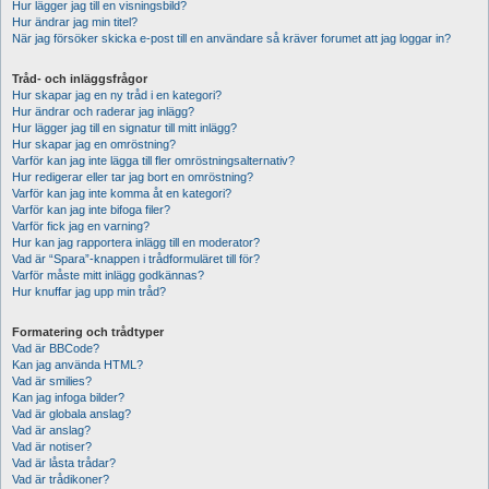
Hur lägger jag till en visningsbild?
Hur ändrar jag min titel?
När jag försöker skicka e-post till en användare så kräver forumet att jag loggar in?
Tråd- och inläggsfrågor
Hur skapar jag en ny tråd i en kategori?
Hur ändrar och raderar jag inlägg?
Hur lägger jag till en signatur till mitt inlägg?
Hur skapar jag en omröstning?
Varför kan jag inte lägga till fler omröstningsalternativ?
Hur redigerar eller tar jag bort en omröstning?
Varför kan jag inte komma åt en kategori?
Varför kan jag inte bifoga filer?
Varför fick jag en varning?
Hur kan jag rapportera inlägg till en moderator?
Vad är “Spara”-knappen i trådformuläret till för?
Varför måste mitt inlägg godkännas?
Hur knuffar jag upp min tråd?
Formatering och trådtyper
Vad är BBCode?
Kan jag använda HTML?
Vad är smilies?
Kan jag infoga bilder?
Vad är globala anslag?
Vad är anslag?
Vad är notiser?
Vad är låsta trådar?
Vad är trådikoner?