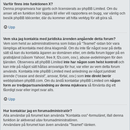
Varför finns inte funktionen X?
Denna programvara har gjorts och licensierats av phpBB Limited. Om du
anser att en funktion bör läggas till eller vill rapportera en bugg, var vänlig och
besök phpBB Idécenter, där du kommer att hitta verktyg för att göra så.
Upp
Vem ska jag kontakta med juridiska ärenden angående detta forum?
Vem som helst av administratörerna som listas på “Teamet”-sidan bör vara
lämpliga att kontakta med dina klagomål. Om du inte får något svar på detta
sätt så kan du kontakta ägaren av domänen eller, om detta forum ligger på en
gratistjänst (såsom Yahoo!, free.fr, f2s.com, osv.), abuse-avdelningen för den
tjänsten. Observera att phpBB Limited
inte har någon som helst kontroll
och
kan inte på något sätt hållas ansvariga för hur, var eller av vem detta forum
används. Kontakta inte phpBB Limited med anledning av något juridiskt
ärende (“cease and desist”, ansvar, förtal, osv.) som
inte direkt berör
webbplatsen phpBB.com. Om du ändå kontaktar phpBB Limited om
någon
form av tredjepartsanvändning av denna mjukvara
så förvänta dig ett
fåordigt svar eller inget svar alls.
Upp
Hur kontaktar jag en forumadministratör?
Alla användar på forumet kan använda "Kontakta oss"-formuläret, ifall denna
funktion är aktiverad utav forumadministratören.
Användare på forumet kan även använda "Teamet"-länken.