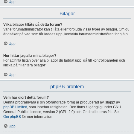
Upp
Bilagor
Vilka bilagor tillåts på detta forum?
Varje forumadministratör kan tillåta eller förbjuda vissa typer av bilagor. Om du
är osäker på vad som får laddas upp, kontakta forumadministratören för hjälp.
Upp
Hur hittar jag alla mina bilagor?
För att hitta listan över alla bilagor du laddat upp, gå till kontrollpanelen och
klicka på “Hantera bilagor”.
Upp
phpBB-problem
Vem har gjort detta forum?
Denna programvara (i sin oförändrade form) är producerad av, släppt av
phpBB Limited
, som innehar rättigheten. Den finns tillgänglig under GNU
General Public Licence, version 2 (GPL-2.0) och får distribueras fritt. Se
Om phpBB
för mer information.
Upp