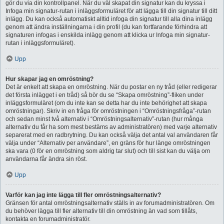
gör du via din kontrollpanel. När du väl skapat din signatur kan du kryssa i
Infoga min signatur-rutan i inläggsformuläret för att lägga till din signatur till ditt
inlägg. Du kan också automatiskt alltid infoga din signatur till alla dina inlägg
genom att ändra inställningarna i din profil (du kan fortfarande förhindra att
signaturen infogas i enskilda inlägg genom att klicka ur Infoga min signatur-
rutan i inläggsformuläret).
Upp
Hur skapar jag en omröstning?
Det är enkelt att skapa en omröstning. När du postar en ny tråd (eller redigerar
det första inlägget i en tråd) så bör du se “Skapa omröstning”-fliken under
inläggsformuläret (om du inte kan se detta har du inte behörighet att skapa
omröstningar). Skriv in en fråga för omröstningen i “Omröstningsfråga”-rutan
och sedan minst två alternativ i “Omröstningsalternativ”-rutan (hur många
alternativ du får ha som mest bestäms av administratören) med varje alternativ
separerat med en radbrytning. Du kan också välja det antal val användaren får
välja under “Alternativ per användare”, en gräns för hur länge omröstningen
ska vara (0 för en omröstning som aldrig tar slut) och till sist kan du välja om
användarna får ändra sin röst.
Upp
Varför kan jag inte lägga till fler omröstningsalternativ?
Gränsen för antal omröstningsalternativ ställs in av forumadministratören. Om
du behöver lägga till fler alternativ till din omröstning än vad som tillåts,
kontakta en forumadministratör.