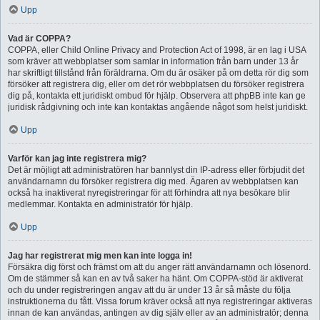
Upp
Vad är COPPA?
COPPA, eller Child Online Privacy and Protection Act of 1998, är en lag i USA
som kräver att webbplatser som samlar in information från barn under 13 år
har skriftligt tillstånd från föräldrarna. Om du är osäker på om detta rör dig som
försöker att registrera dig, eller om det rör webbplatsen du försöker registrera
dig på, kontakta ett juridiskt ombud för hjälp. Observera att phpBB inte kan ge
juridisk rådgivning och inte kan kontaktas angående något som helst juridiskt.
Upp
Varför kan jag inte registrera mig?
Det är möjligt att administratören har bannlyst din IP-adress eller förbjudit det
användarnamn du försöker registrera dig med. Ägaren av webbplatsen kan
också ha inaktiverat nyregistreringar för att förhindra att nya besökare blir
medlemmar. Kontakta en administratör för hjälp.
Upp
Jag har registrerat mig men kan inte logga in!
Försäkra dig först och främst om att du anger rätt användarnamn och lösenord.
Om de stämmer så kan en av två saker ha hänt. Om COPPA-stöd är aktiverat
och du under registreringen angav att du är under 13 år så måste du följa
instruktionerna du fått. Vissa forum kräver också att nya registreringar aktiveras
innan de kan användas, antingen av dig själv eller av an administratör; denna