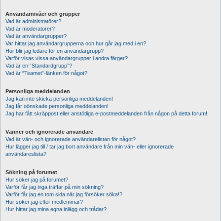
Användarnivåer och grupper
Vad är administratörer?
Vad är moderatorer?
Vad är användargrupper?
Var hittar jag användargrupperna och hur går jag med i en?
Hur blir jag ledare för en användargrupp?
Varför visas vissa användargrupper i andra färger?
Vad är en “Standardgrupp”?
Vad är “Teamet”-länken för något?
Personliga meddelanden
Jag kan inte skicka personliga meddelanden!
Jag får oönskade personliga meddelanden!
Jag har fått skräppost eller anstötliga e-postmeddelanden från någon på detta forum!
Vänner och ignorerade användare
Vad är vän- och ignorerade användarelistan för något?
Hur lägger jag till / tar jag bort användare från min vän- eller ignorerade
användareslista?
Sökning på forumet
Hur söker jag på forumet?
Varför får jag inga träffar på min sökning?
Varför får jag en tom sida när jag försöker söka!?
Hur söker jag efter medlemmar?
Hur hittar jag mina egna inlägg och trådar?