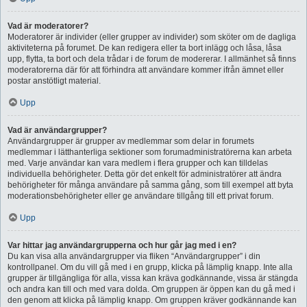
Vad är moderatorer?
Moderatorer är individer (eller grupper av individer) som sköter om de dagliga
aktiviteterna på forumet. De kan redigera eller ta bort inlägg och låsa, låsa
upp, flytta, ta bort och dela trådar i de forum de modererar. I allmänhet så finns
moderatorerna där för att förhindra att användare kommer ifrån ämnet eller
postar anstötligt material.
Upp
Vad är användargrupper?
Användargrupper är grupper av medlemmar som delar in forumets
medlemmar i lätthanterliga sektioner som forumadministratörerna kan arbeta
med. Varje användar kan vara medlem i flera grupper och kan tilldelas
individuella behörigheter. Detta gör det enkelt för administratörer att ändra
behörigheter för många användare på samma gång, som till exempel att byta
moderationsbehörigheter eller ge användare tillgång till ett privat forum.
Upp
Var hittar jag användargrupperna och hur går jag med i en?
Du kan visa alla användargrupper via fliken “Användargrupper” i din
kontrollpanel. Om du vill gå med i en grupp, klicka på lämplig knapp. Inte alla
grupper är tillgängliga för alla, vissa kan kräva godkännande, vissa är stängda
och andra kan till och med vara dolda. Om gruppen är öppen kan du gå med i
den genom att klicka på lämplig knapp. Om gruppen kräver godkännande kan