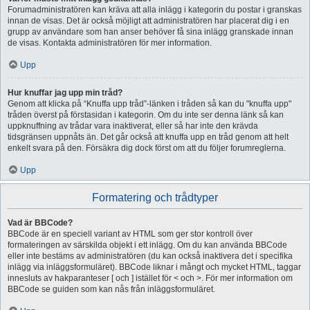
Forumadministratören kan kräva att alla inlägg i kategorin du postar i granskas
innan de visas. Det är också möjligt att administratören har placerat dig i en
grupp av användare som han anser behöver få sina inlägg granskade innan
de visas. Kontakta administratören för mer information.
Upp
Hur knuffar jag upp min tråd?
Genom att klicka på “Knuffa upp tråd”-länken i tråden så kan du "knuffa upp"
tråden överst på förstasidan i kategorin. Om du inte ser denna länk så kan
uppknuffning av trådar vara inaktiverat, eller så har inte den krävda
tidsgränsen uppnåts än. Det går också att knuffa upp en tråd genom att helt
enkelt svara på den. Försäkra dig dock först om att du följer forumreglerna.
Upp
Formatering och trådtyper
Vad är BBCode?
BBCode är en speciell variant av HTML som ger stor kontroll över
formateringen av särskilda objekt i ett inlägg. Om du kan använda BBCode
eller inte bestäms av administratören (du kan också inaktivera det i specifika
inlägg via inläggsformuläret). BBCode liknar i mångt och mycket HTML, taggar
innesluts av hakparanteser [ och ] istället för < och >. För mer information om
BBCode se guiden som kan nås från inläggsformuläret.