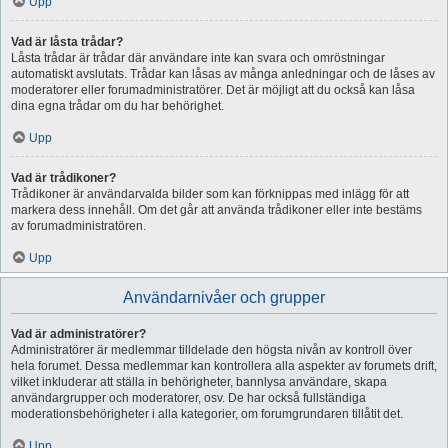
Upp
Vad är låsta trådar?
Låsta trådar är trådar där användare inte kan svara och omröstningar
automatiskt avslutats. Trådar kan låsas av många anledningar och de låses av
moderatorer eller forumadministratörer. Det är möjligt att du också kan låsa
dina egna trådar om du har behörighet.
Upp
Vad är trådikoner?
Trådikoner är användarvalda bilder som kan förknippas med inlägg för att
markera dess innehåll. Om det går att använda trådikoner eller inte bestäms
av forumadministratören.
Upp
Användarnivåer och grupper
Vad är administratörer?
Administratörer är medlemmar tilldelade den högsta nivån av kontroll över
hela forumet. Dessa medlemmar kan kontrollera alla aspekter av forumets drift,
vilket inkluderar att ställa in behörigheter, bannlysa användare, skapa
användargrupper och moderatorer, osv. De har också fullständiga
moderationsbehörigheter i alla kategorier, om forumgrundaren tillåtit det.
Upp