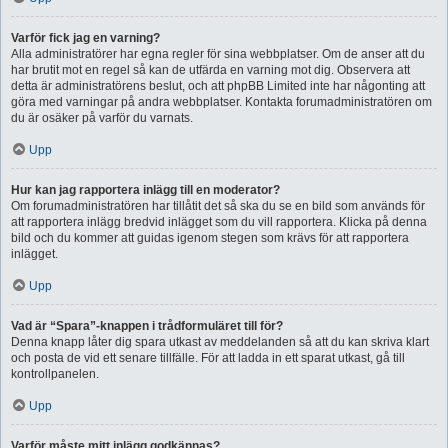
Varför fick jag en varning?
Alla administratörer har egna regler för sina webbplatser. Om de anser att du
har brutit mot en regel så kan de utfärda en varning mot dig. Observera att
detta är administratörens beslut, och att phpBB Limited inte har någonting att
göra med varningar på andra webbplatser. Kontakta forumadministratören om
du är osäker på varför du varnats.
Upp
Hur kan jag rapportera inlägg till en moderator?
Om forumadministratören har tillåtit det så ska du se en bild som används för
att rapportera inlägg bredvid inlägget som du vill rapportera. Klicka på denna
bild och du kommer att guidas igenom stegen som krävs för att rapportera
inlägget.
Upp
Vad är “Spara”-knappen i trådformuläret till för?
Denna knapp låter dig spara utkast av meddelanden så att du kan skriva klart
och posta de vid ett senare tillfälle. För att ladda in ett sparat utkast, gå till
kontrollpanelen.
Upp
Varför måste mitt inlägg godkännas?