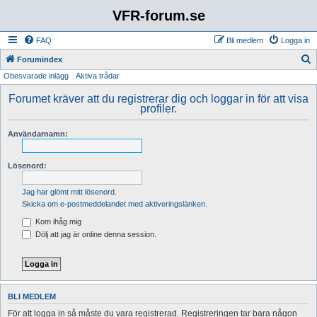
VFR-forum.se
FAQ
Bli medlem
Logga in
S
Forumindex
Obesvarade inlägg
Aktiva trådar
ö
k
Forumet kräver att du registrerar dig och loggar in för att visa
profiler.
Användarnamn:
Lösenord:
Jag har glömt mitt lösenord.
Skicka om e-postmeddelandet med aktiveringslänken.
Kom ihåg mig
Dölj att jag är online denna session.
BLI MEDLEM
För att logga in så måste du vara registrerad. Registreringen tar bara någon