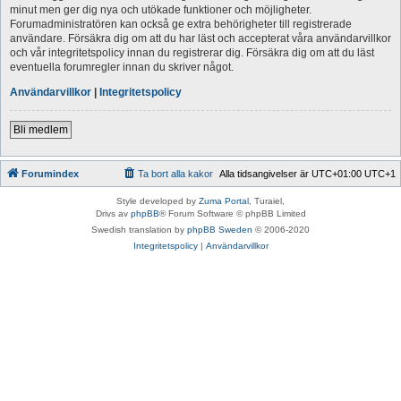
minut men ger dig nya och utökade funktioner och möjligheter.
Forumadministratören kan också ge extra behörigheter till registrerade
användare. Försäkra dig om att du har läst och accepterat våra användarvillkor
och vår integritetspolicy innan du registrerar dig. Försäkra dig om att du läst
eventuella forumregler innan du skriver något.
Användarvillkor
|
Integritetspolicy
Bli medlem
Forumindex
Ta bort alla kakor
Alla tidsangivelser är UTC+01:00 UTC+1
Style developed by
Zuma Portal
, Turaiel,
Drivs av
phpBB
® Forum Software © phpBB Limited
Swedish translation by
phpBB Sweden
© 2006-2020
Integritetspolicy
|
Användarvillkor