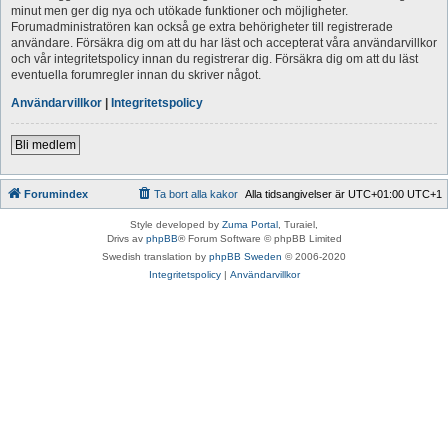
minut men ger dig nya och utökade funktioner och möjligheter.
Forumadministratören kan också ge extra behörigheter till registrerade
användare. Försäkra dig om att du har läst och accepterat våra användarvillkor
och vår integritetspolicy innan du registrerar dig. Försäkra dig om att du läst
eventuella forumregler innan du skriver något.
Användarvillkor
|
Integritetspolicy
Bli medlem
Forumindex
Ta bort alla kakor
Alla tidsangivelser är UTC+01:00 UTC+1
Style developed by
Zuma Portal
, Turaiel,
Drivs av
phpBB
® Forum Software © phpBB Limited
Swedish translation by
phpBB Sweden
© 2006-2020
Integritetspolicy
|
Användarvillkor