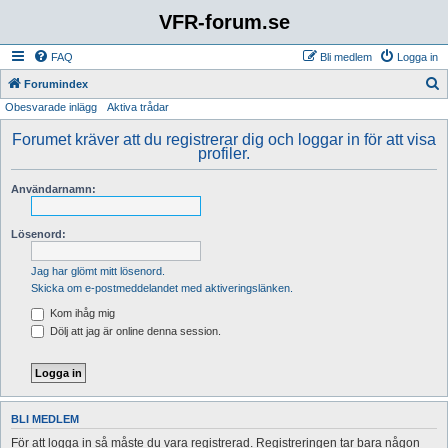
VFR-forum.se
FAQ
Bli medlem
Logga in
S
Forumindex
Obesvarade inlägg
Aktiva trådar
ö
k
Forumet kräver att du registrerar dig och loggar in för att visa
profiler.
Användarnamn:
Lösenord:
Jag har glömt mitt lösenord.
Skicka om e-postmeddelandet med aktiveringslänken.
Kom ihåg mig
Dölj att jag är online denna session.
BLI MEDLEM
För att logga in så måste du vara registrerad. Registreringen tar bara någon