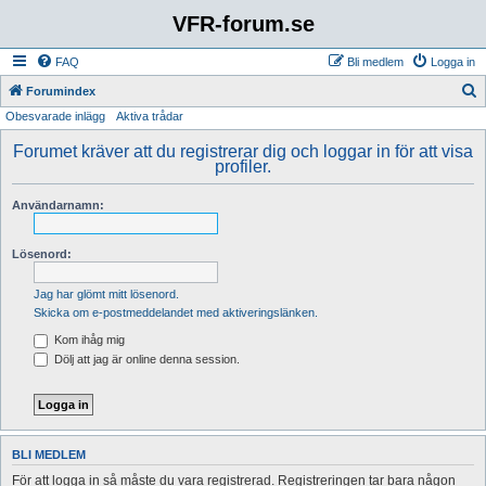
VFR-forum.se
FAQ
Bli medlem
Logga in
S
Forumindex
Obesvarade inlägg
Aktiva trådar
ö
k
Forumet kräver att du registrerar dig och loggar in för att visa
profiler.
Användarnamn:
Lösenord:
Jag har glömt mitt lösenord.
Skicka om e-postmeddelandet med aktiveringslänken.
Kom ihåg mig
Dölj att jag är online denna session.
BLI MEDLEM
För att logga in så måste du vara registrerad. Registreringen tar bara någon