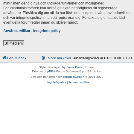
minut men ger dig nya och utökade funktioner och möjligheter.
Forumadministratören kan också ge extra behörigheter till registrerade
användare. Försäkra dig om att du har läst och accepterat våra användarvillkor
och vår integritetspolicy innan du registrerar dig. Försäkra dig om att du läst
eventuella forumregler innan du skriver något.
Användarvillkor
|
Integritetspolicy
Bli medlem
Forumindex
Ta bort alla kakor
Alla tidsangivelser är UTC+01:00 UTC+1
Style developed by
Zuma Portal
, Turaiel,
Drivs av
phpBB
® Forum Software © phpBB Limited
Swedish translation by
phpBB Sweden
© 2006-2020
Integritetspolicy
|
Användarvillkor