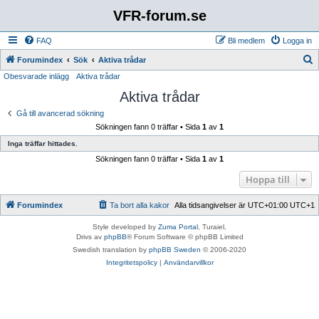
VFR-forum.se
FAQ
Bli medlem
Logga in
S
Forumindex
Sök
Aktiva trådar
Obesvarade inlägg
Aktiva trådar
ö
Aktiva trådar
k
Gå till avancerad sökning
Sökningen fann 0 träffar • Sida
1
av
1
Inga träffar hittades.
Sökningen fann 0 träffar • Sida
1
av
1
Hoppa till
Forumindex
Ta bort alla kakor
Alla tidsangivelser är UTC+01:00 UTC+1
Style developed by
Zuma Portal
, Turaiel,
Drivs av
phpBB
® Forum Software © phpBB Limited
Swedish translation by
phpBB Sweden
© 2006-2020
Integritetspolicy
|
Användarvillkor