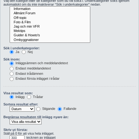
Välj den kategori eller de kategorier som du vill söka i. Underkategorier söks igenom
automatiskt om du inte inaktiverar “Sök i underkategorier” nedan.
Sök i underkategorier:
Ja
Nej
Sök inom:
Inläggsämnen och meddelandetext
Endast meddelandetext
Endast trådämnen
Endast första inlägget i trådar
Visa resultat som:
Inlägg
Trådar
Sortera resultat efter:
Stigande
Fallande
Begränsa resultaten till inlägg nyare än:
Skriv ut första:
Ställ på 0 för att visa hela inlägget.
tecknen av inlägget