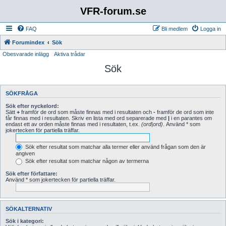
VFR-forum.se
FAQ
Bli medlem
Logga in
Forumindex
Sök
Obesvarade inlägg
Aktiva trådar
Sök
SÖKFRÅGA
Sök efter nyckelord:
Sätt
+
framför de ord som måste finnas med i resultaten och
-
framför de ord som inte
får finnas med i resultaten. Skriv en lista med ord separerade med
|
i en parantes om
endast ett av orden måste finnas med i resultaten, t.ex.
(ord|ord)
. Använd * som
jokertecken för partiella träffar.
Sök efter resultat som matchar alla termer eller använd frågan som den är
angiven
Sök efter resultat som matchar någon av termerna
Sök efter författare:
Använd * som jokertecken för partiella träffar.
SÖKALTERNATIV
Sök i kategori: