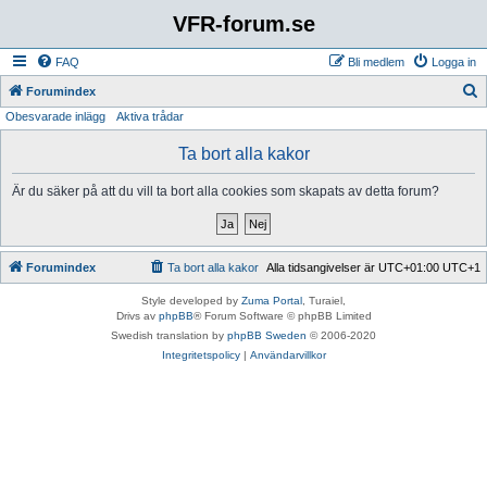
VFR-forum.se
FAQ
Bli medlem
Logga in
S
Forumindex
Obesvarade inlägg
Aktiva trådar
ö
k
Ta bort alla kakor
Är du säker på att du vill ta bort alla cookies som skapats av detta forum?
Forumindex
Ta bort alla kakor
Alla tidsangivelser är UTC+01:00 UTC+1
Style developed by
Zuma Portal
, Turaiel,
Drivs av
phpBB
® Forum Software © phpBB Limited
Swedish translation by
phpBB Sweden
© 2006-2020
Integritetspolicy
|
Användarvillkor