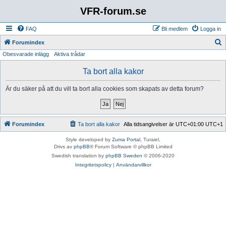
VFR-forum.se
FAQ
Bli medlem
Logga in
S
Forumindex
Obesvarade inlägg
Aktiva trådar
ö
k
Ta bort alla kakor
Är du säker på att du vill ta bort alla cookies som skapats av detta forum?
Forumindex
Ta bort alla kakor
Alla tidsangivelser är UTC+01:00 UTC+1
Style developed by
Zuma Portal
, Turaiel,
Drivs av
phpBB
® Forum Software © phpBB Limited
Swedish translation by
phpBB Sweden
© 2006-2020
Integritetspolicy
|
Användarvillkor