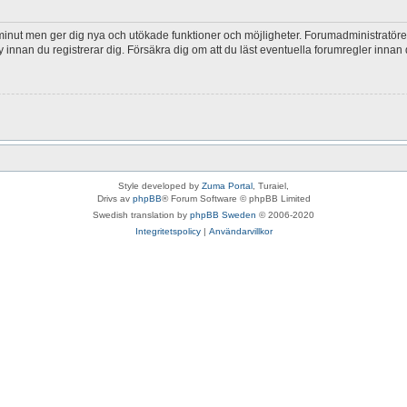
 minut men ger dig nya och utökade funktioner och möjligheter. Forumadministratöre
y innan du registrerar dig. Försäkra dig om att du läst eventuella forumregler innan 
Style developed by
Zuma Portal
, Turaiel,
Drivs av
phpBB
® Forum Software © phpBB Limited
Swedish translation by
phpBB Sweden
© 2006-2020
Integritetspolicy
|
Användarvillkor