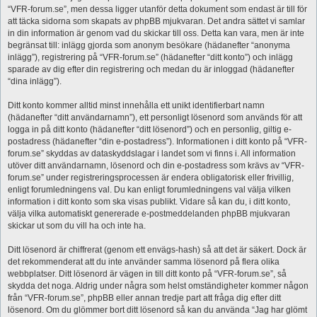
“VFR-forum.se”, men dessa ligger utanför detta dokument som endast är till för
att täcka sidorna som skapats av phpBB mjukvaran. Det andra sättet vi samlar
in din information är genom vad du skickar till oss. Detta kan vara, men är inte
begränsat till: inlägg gjorda som anonym besökare (hädanefter “anonyma
inlägg”), registrering på “VFR-forum.se” (hädanefter “ditt konto”) och inlägg
sparade av dig efter din registrering och medan du är inloggad (hädanefter
“dina inlägg”).
Ditt konto kommer alltid minst innehålla ett unikt identifierbart namn
(hädanefter “ditt användarnamn”), ett personligt lösenord som används för att
logga in på ditt konto (hädanefter “ditt lösenord”) och en personlig, giltig e-
postadress (hädanefter “din e-postadress”). Informationen i ditt konto på “VFR-
forum.se” skyddas av dataskyddslagar i landet som vi finns i. All information
utöver ditt användarnamn, lösenord och din e-postadress som krävs av “VFR-
forum.se” under registreringsprocessen är endera obligatorisk eller frivillig,
enligt forumledningens val. Du kan enligt forumledningens val välja vilken
information i ditt konto som ska visas publikt. Vidare så kan du, i ditt konto,
välja vilka automatiskt genererade e-postmeddelanden phpBB mjukvaran
skickar ut som du vill ha och inte ha.
Ditt lösenord är chiffrerat (genom ett envägs-hash) så att det är säkert. Dock är
det rekommenderat att du inte använder samma lösenord på flera olika
webbplatser. Ditt lösenord är vägen in till ditt konto på “VFR-forum.se”, så
skydda det noga. Aldrig under några som helst omständigheter kommer någon
från “VFR-forum.se”, phpBB eller annan tredje part att fråga dig efter ditt
lösenord. Om du glömmer bort ditt lösenord så kan du använda “Jag har glömt