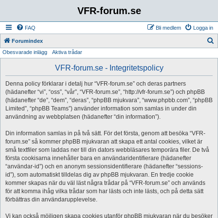
VFR-forum.se
FAQ
Bli medlem
Logga in
S
Forumindex
Obesvarade inlägg
Aktiva trådar
ö
k
VFR-forum.se - Integritetspolicy
Denna policy förklarar i detalj hur “VFR-forum.se” och deras partners
(hädanefter “vi”, “oss”, “vår”, “VFR-forum.se”, “http://vfr-forum.se”) och phpBB
(hädanefter “de”, “dem”, “deras”, “phpBB mjukvara”, “www.phpbb.com”, “phpBB
Limited”, “phpBB Teams”) använder information som samlas in under din
användning av webbplatsen (hädanefter “din information”).
Din information samlas in på två sätt. För det första, genom att besöka “VFR-
forum.se” så kommer phpBB mjukvaran att skapa ett antal cookies, vilket är
små textfiler som laddas ner till din dators webbläsares temporära filer. De två
första cookisarna innehåller bara en användaridentifierare (hädanefter
“användar-id”) och en anonym sessionsidentifierare (hädanefter “sessions-
id”), som automatiskt tilldelas dig av phpBB mjukvaran. En tredje cookie
kommer skapas när du väl läst några trådar på “VFR-forum.se” och används
för att komma ihåg vilka trådar som har lästs och inte lästs, och på detta sätt
förbättras din användarupplevelse.
Vi kan också möjligen skapa cookies utanför phpBB mjukvaran när du besöker