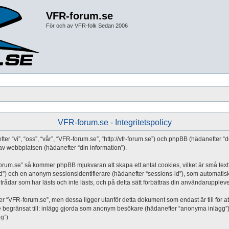
VFR-forum.se
För och av VFR-folk Sedan 2006
VFR-forum.se - Integritetspolicy
fter “vi”, “oss”, “vår”, “VFR-forum.se”, “http://vfr-forum.se”) och phpBB (hädanefte
 webbplatsen (hädanefter “din information”).
orum.se” så kommer phpBB mjukvaran att skapa ett antal cookies, vilket är små textfi
d”) och en anonym sessionsidentifierare (hädanefter “sessions-id”), som automatis
rådar som har lästs och inte lästs, och på detta sätt förbättras din användaruppleve
“VFR-forum.se”, men dessa ligger utanför detta dokument som endast är till för at
nte begränsat till: inlägg gjorda som anonym besökare (hädanefter “anonyma inlägg”)
g”).