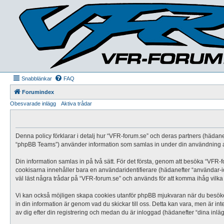
Snabblänkar
FAQ
Forumindex
Obesvarade inlägg
Aktiva trådar
Denna policy förklarar i detalj hur “VFR-forum.se” och deras partners (hädane
“phpBB Teams”) använder information som samlas in under din användning av
Din information samlas in på två sätt. För det första, genom att besöka “VFR-f
cookisarna innehåller bara en användaridentifierare (hädanefter “användar-i
väl läst några trådar på “VFR-forum.se” och används för att komma ihåg vilka t
Vi kan också möjligen skapa cookies utanför phpBB mjukvaran när du besöker 
in din information är genom vad du skickar till oss. Detta kan vara, men är i
av dig efter din registrering och medan du är inloggad (hädanefter “dina inläg