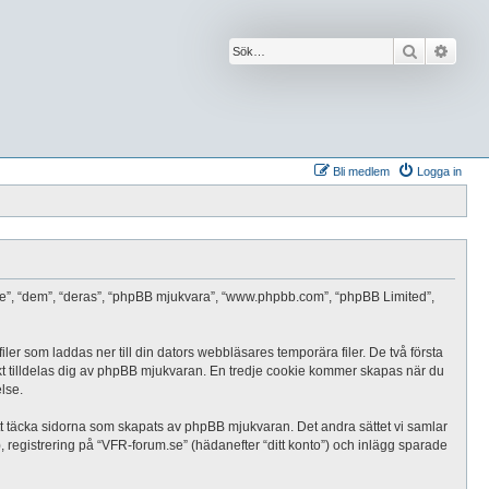
Sök
Avanc
Bli medlem
Logga in
r “de”, “dem”, “deras”, “phpBB mjukvara”, “www.phpbb.com”, “phpBB Limited”,
ler som laddas ner till din dators webbläsares temporära filer. De två första
kt tilldelas dig av phpBB mjukvaran. En tredje cookie kommer skapas när du
lse.
t täcka sidorna som skapats av phpBB mjukvaran. Det andra sättet vi samlar
, registrering på “VFR-forum.se” (hädanefter “ditt konto”) och inlägg sparade