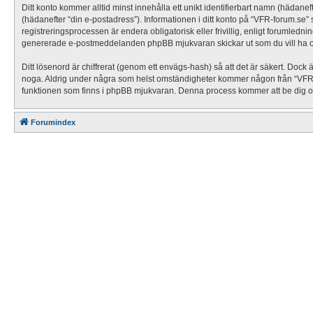
Ditt konto kommer alltid minst innehålla ett unikt identifierbart namn (hädanef
(hädanefter “din e-postadress”). Informationen i ditt konto på “VFR-forum.se
registreringsprocessen är endera obligatorisk eller frivillig, enligt forumledni
genererade e-postmeddelanden phpBB mjukvaran skickar ut som du vill ha o
Ditt lösenord är chiffrerat (genom ett envägs-hash) så att det är säkert. Dock
noga. Aldrig under några som helst omständigheter kommer någon från “VFR-for
funktionen som finns i phpBB mjukvaran. Denna process kommer att be dig om
Forumindex