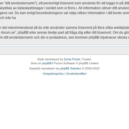
ter “ditt användarnamn”), ett personligt lösenord som används för att logga in på ditt
” skyddas av dataskyddslagar i landet som vi finns i. All information utöver ditt a
ngens val. Du kan enligt forumledningens val välja vilken information i ditt konto som 
ch inte ha.
 är det rekommenderat att du inte använder samma lösenord på flera olika webbplatser
um.se”, phpBB eller annan tredje part att fråga dig efter ditt lösenord. Om du glö
 ditt användarnamn och din e-postadress, sen kommer phpBB mjukvaran skicka dig e
Style developed by
Zuma Portal
, Turaiel,
Drivs av
phpBB
® Forum Software © phpBB Limited
Swedish translation by
phpBB Sweden
© 2006-2020
Integritetspolicy
|
Användarvillkor