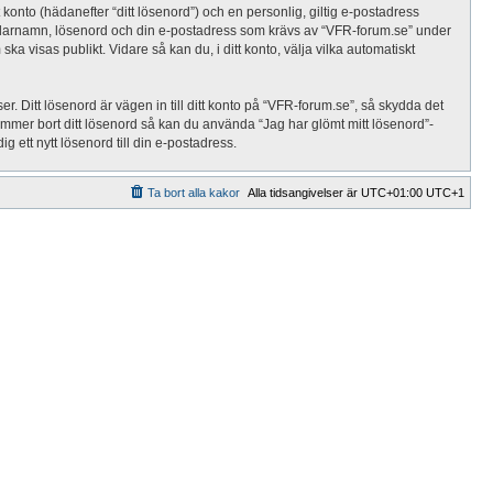
 konto (hädanefter “ditt lösenord”) och en personlig, giltig e-postadress
nvändarnamn, lösenord och din e-postadress som krävs av “VFR-forum.se” under
ska visas publikt. Vidare så kan du, i ditt konto, välja vilka automatiskt
. Ditt lösenord är vägen in till ditt konto på “VFR-forum.se”, så skydda det
mmer bort ditt lösenord så kan du använda “Jag har glömt mitt lösenord”-
tt nytt lösenord till din e-postadress.
Ta bort alla kakor
Alla tidsangivelser är UTC+01:00 UTC+1