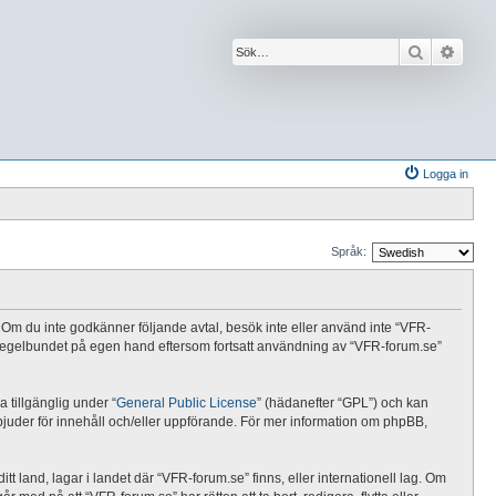
Sök
Avanc
Logga in
Språk:
al. Om du inte godkänner följande avtal, besök inte eller använd inte “VFR-
da regelbundet på egen hand eftersom fortsatt användning av “VFR-forum.se”
tillgänglig under “
General Public License
” (hädanefter “GPL”) och kan
rbjuder för innehåll och/eller uppförande. För mer information om phpBB,
tt land, lagar i landet där “VFR-forum.se” finns, eller internationell lag. Om