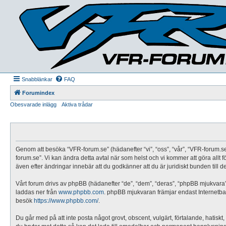
Snabblänkar
FAQ
Forumindex
Obesvarade inlägg
Aktiva trådar
Genom att besöka “VFR-forum.se” (hädanefter “vi”, “oss”, “vår”, “VFR-forum.se”,
forum.se”. Vi kan ändra detta avtal när som helst och vi kommer att göra allt
även efter ändringar innebär att du godkänner att du är juridiskt bunden till de
Vårt forum drivs av phpBB (hädanefter “de”, “dem”, “deras”, “phpBB mjukvar
laddas ner från
www.phpbb.com
. phpBB mjukvaran främjar endast Internetbas
besök
https://www.phpbb.com/
.
Du går med på att inte posta något grovt, obscent, vulgärt, förtalande, hatiskt,