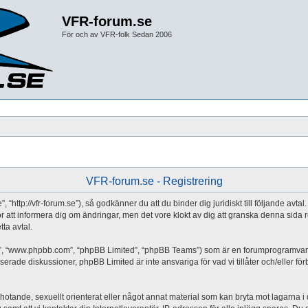
VFR-forum.se
För och av VFR-folk Sedan 2006
VFR-forum.se - Registrering
 “http://vfr-forum.se”), så godkänner du att du binder dig juridiskt till följande avt
 för att informera dig om ändringar, men det vore klokt av dig att granska denna si
tta avtal.
a”, “www.phpbb.com”, “phpBB Limited”, “phpBB Teams”) som är en forumprogramvara 
erade diskussioner, phpBB Limited är inte ansvariga för vad vi tillåter och/eller fö
 hotande, sexuellt orienterat eller något annat material som kan bryta mot lagarna i di