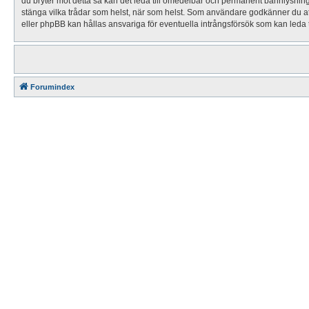
du bryter mot detta så kan det leda till omedelbar och permanent bannlysning sa
stänga vilka trådar som helst, när som helst. Som användare godkänner du att 
eller phpBB kan hållas ansvariga för eventuella intrångsförsök som kan leda t
Forumindex