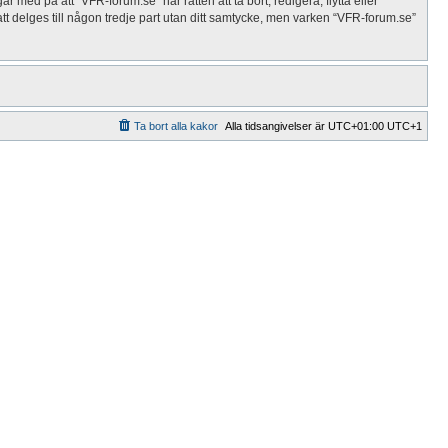
 med på att “VFR-forum.se” har rätten att ta bort, redigera, flytta eller
t delges till någon tredje part utan ditt samtycke, men varken “VFR-forum.se”
Ta bort alla kakor
Alla tidsangivelser är UTC+01:00 UTC+1