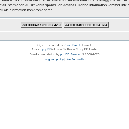
mt att vi kontaktar din Internetleverantör. IP-adressen för alla inlägg sparas. Du går
all information du skriver in sparas i en databas. Denna information kommer inte at
ill att information komprometteras.
Style developed by
Zuma Portal
, Turaiel,
Drivs av
phpBB
® Forum Software © phpBB Limited
Swedish translation by
phpBB Sweden
© 2006-2020
Integritetspolicy
|
Användarvillkor