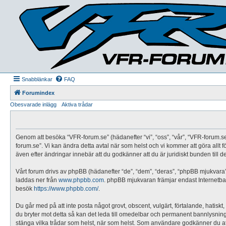
Snabblänkar
FAQ
Forumindex
Obesvarade inlägg
Aktiva trådar
Genom att besöka “VFR-forum.se” (hädanefter “vi”, “oss”, “vår”, “VFR-forum.se”,
forum.se”. Vi kan ändra detta avtal när som helst och vi kommer att göra allt
även efter ändringar innebär att du godkänner att du är juridiskt bunden till de
Vårt forum drivs av phpBB (hädanefter “de”, “dem”, “deras”, “phpBB mjukvar
laddas ner från
www.phpbb.com
. phpBB mjukvaran främjar endast Internetbas
besök
https://www.phpbb.com/
.
Du går med på att inte posta något grovt, obscent, vulgärt, förtalande, hatiskt,
du bryter mot detta så kan det leda till omedelbar och permanent bannlysning sa
stänga vilka trådar som helst, när som helst. Som användare godkänner du att 