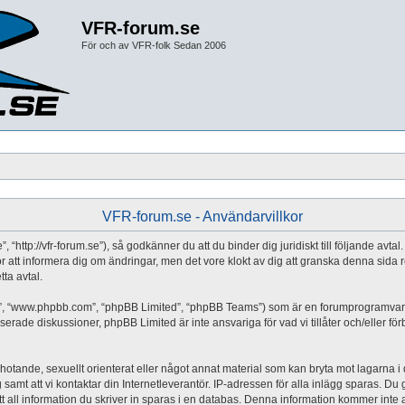
VFR-forum.se
För och av VFR-folk Sedan 2006
VFR-forum.se - Användarvillkor
 “http://vfr-forum.se”), så godkänner du att du binder dig juridiskt till följande avt
 för att informera dig om ändringar, men det vore klokt av dig att granska denna si
tta avtal.
a”, “www.phpbb.com”, “phpBB Limited”, “phpBB Teams”) som är en forumprogramvara 
erade diskussioner, phpBB Limited är inte ansvariga för vad vi tillåter och/eller fö
 hotande, sexuellt orienterat eller något annat material som kan bryta mot lagarna i di
mt att vi kontaktar din Internetleverantör. IP-adressen för alla inlägg sparas. Du går
all information du skriver in sparas i en databas. Denna information kommer inte at