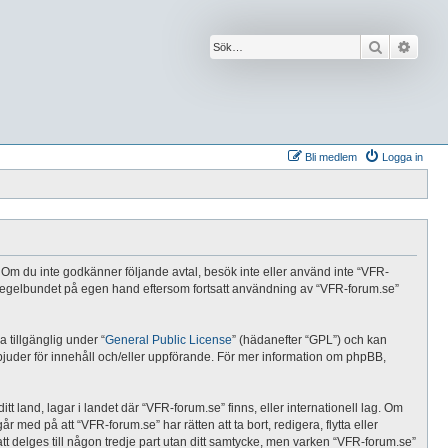
Sök
Avanc
Bli medlem
Logga in
al. Om du inte godkänner följande avtal, besök inte eller använd inte “VFR-
da regelbundet på egen hand eftersom fortsatt användning av “VFR-forum.se”
tillgänglig under “
General Public License
” (hädanefter “GPL”) och kan
rbjuder för innehåll och/eller uppförande. För mer information om phpBB,
tt land, lagar i landet där “VFR-forum.se” finns, eller internationell lag. Om
 med på att “VFR-forum.se” har rätten att ta bort, redigera, flytta eller
t delges till någon tredje part utan ditt samtycke, men varken “VFR-forum.se”