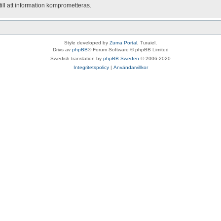
ill att information komprometteras.
Style developed by
Zuma Portal
, Turaiel,
Drivs av
phpBB
® Forum Software © phpBB Limited
Swedish translation by
phpBB Sweden
© 2006-2020
Integritetspolicy
|
Användarvillkor