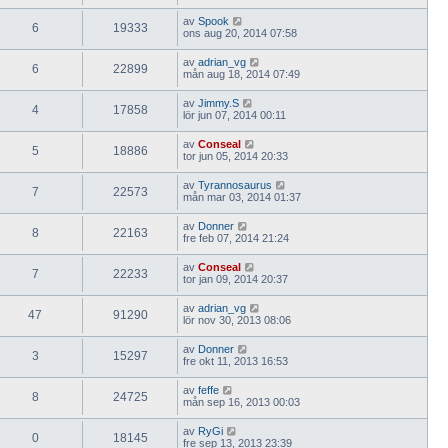
av
Spook
6
19333
ons aug 20, 2014 07:58
av
adrian_vg
6
22899
mån aug 18, 2014 07:49
av
Jimmy.S
4
17858
lör jun 07, 2014 00:11
av
Conseal
5
18886
tor jun 05, 2014 20:33
av
Tyrannosaurus
7
22573
mån mar 03, 2014 01:37
av
Donner
8
22163
fre feb 07, 2014 21:24
av
Conseal
7
22233
tor jan 09, 2014 20:37
av
adrian_vg
47
91290
lör nov 30, 2013 08:06
av
Donner
3
15297
fre okt 11, 2013 16:53
av
feffe
8
24725
mån sep 16, 2013 00:03
av
RyGi
0
18145
fre sep 13, 2013 23:39