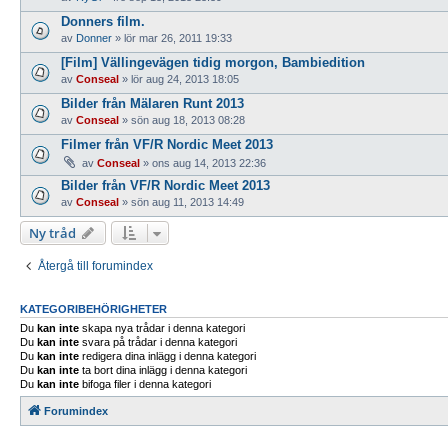
Donners film.
av
Donner
»
lör mar 26, 2011 19:33
[Film] Vällingevägen tidig morgon, Bambiedition
av
Conseal
»
lör aug 24, 2013 18:05
Bilder från Mälaren Runt 2013
av
Conseal
»
sön aug 18, 2013 08:28
Filmer från VF/R Nordic Meet 2013
av
Conseal
»
ons aug 14, 2013 22:36
Bilder från VF/R Nordic Meet 2013
av
Conseal
»
sön aug 11, 2013 14:49
Ny tråd
Återgå till forumindex
KATEGORIBEHÖRIGHETER
Du
kan inte
skapa nya trådar i denna kategori
Du
kan inte
svara på trådar i denna kategori
Du
kan inte
redigera dina inlägg i denna kategori
Du
kan inte
ta bort dina inlägg i denna kategori
Du
kan inte
bifoga filer i denna kategori
Forumindex