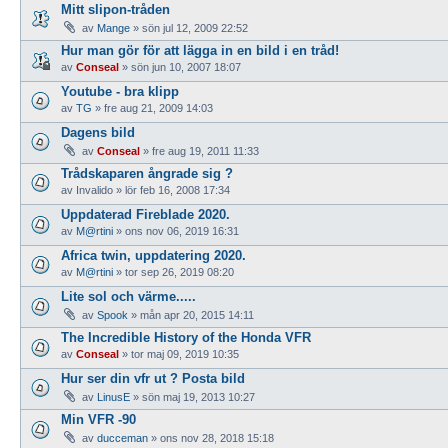
Mitt slipon-tråden
av
Mange
»
sön jul 12, 2009 22:52
Hur man gör för att lägga in en bild i en tråd!
av
Conseal
»
sön jun 10, 2007 18:07
Youtube - bra klipp
av
TG
»
fre aug 21, 2009 14:03
Dagens bild
av
Conseal
»
fre aug 19, 2011 11:33
Trådskaparen ångrade sig ?
av
Invalido
»
lör feb 16, 2008 17:34
Uppdaterad Fireblade 2020.
av
M@rtini
»
ons nov 06, 2019 16:31
Africa twin, uppdatering 2020.
av
M@rtini
»
tor sep 26, 2019 08:20
Lite sol och värme.....
av
Spook
»
mån apr 20, 2015 14:11
The Incredible History of the Honda VFR
av
Conseal
»
tor maj 09, 2019 10:35
Hur ser din vfr ut ? Posta bild
av
LinusE
»
sön maj 19, 2013 10:27
Min VFR -90
av
ducceman
»
ons nov 28, 2018 15:18