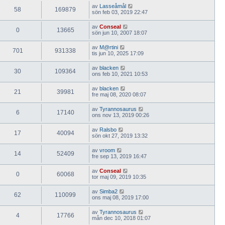
av
Lasseåmål
58
169879
sön feb 03, 2019 22:47
av
Conseal
0
13665
sön jun 10, 2007 18:07
av
M@rtini
701
931338
tis jun 10, 2025 17:09
av
blacken
30
109364
ons feb 10, 2021 10:53
av
blacken
21
39981
fre maj 08, 2020 08:07
av
Tyrannosaurus
6
17140
ons nov 13, 2019 00:26
av
Ralsbo
17
40094
sön okt 27, 2019 13:32
av
vroom
14
52409
fre sep 13, 2019 16:47
av
Conseal
0
60068
tor maj 09, 2019 10:35
av
Simba2
62
110099
ons maj 08, 2019 17:00
av
Tyrannosaurus
4
17766
mån dec 10, 2018 01:07