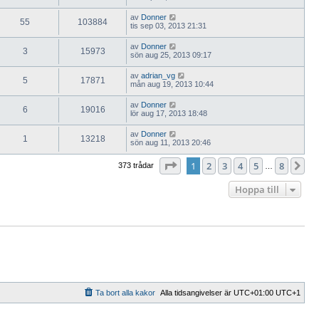
av
Donner
55
103884
tis sep 03, 2013 21:31
av
Donner
3
15973
sön aug 25, 2013 09:17
av
adrian_vg
5
17871
mån aug 19, 2013 10:44
av
Donner
6
19016
lör aug 17, 2013 18:48
av
Donner
1
13218
sön aug 11, 2013 20:46
Sida
1
av
8
1
2
3
4
5
8
Nä
373 trådar
…
Hoppa till
Ta bort alla kakor
Alla tidsangivelser är UTC+01:00 UTC+1