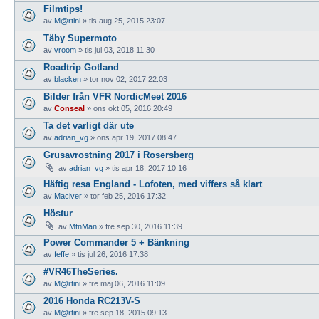
Filmtips!
av
M@rtini
»
tis aug 25, 2015 23:07
Täby Supermoto
av
vroom
»
tis jul 03, 2018 11:30
Roadtrip Gotland
av
blacken
»
tor nov 02, 2017 22:03
Bilder från VFR NordicMeet 2016
av
Conseal
»
ons okt 05, 2016 20:49
Ta det varligt där ute
av
adrian_vg
»
ons apr 19, 2017 08:47
Grusavrostning 2017 i Rosersberg
av
adrian_vg
»
tis apr 18, 2017 10:16
Häftig resa England - Lofoten, med viffers så klart
av
Maciver
»
tor feb 25, 2016 17:32
Höstur
av
MtnMan
»
fre sep 30, 2016 11:39
Power Commander 5 + Bänkning
av
feffe
»
tis jul 26, 2016 17:38
#VR46TheSeries.
av
M@rtini
»
fre maj 06, 2016 11:09
2016 Honda RC213V-S
av
M@rtini
»
fre sep 18, 2015 09:13