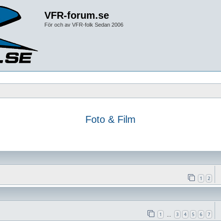
VFR-forum.se
För och av VFR-folk Sedan 2006
Foto & Film
1
2
1
3
4
5
6
7
…