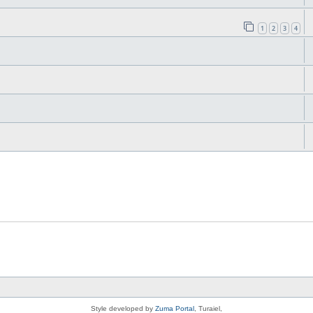
1
2
3
4
Style developed by
Zuma Portal
, Turaiel,