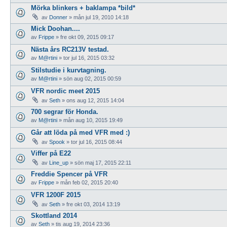
Mörka blinkers + baklampa *bild*
av
Donner
»
mån jul 19, 2010 14:18
Mick Doohan....
av
Frippe
»
fre okt 09, 2015 09:17
Nästa års RC213V testad.
av
M@rtini
»
tor jul 16, 2015 03:32
Stilstudie i kurvtagning.
av
M@rtini
»
sön aug 02, 2015 00:59
VFR nordic meet 2015
av
Seth
»
ons aug 12, 2015 14:04
700 segrar för Honda.
av
M@rtini
»
mån aug 10, 2015 19:49
Går att löda på med VFR med :)
av
Spook
»
tor jul 16, 2015 08:44
Viffer på E22
av
Line_up
»
sön maj 17, 2015 22:11
Freddie Spencer på VFR
av
Frippe
»
mån feb 02, 2015 20:40
VFR 1200F 2015
av
Seth
»
fre okt 03, 2014 13:19
Skottland 2014
av
Seth
»
tis aug 19, 2014 23:36