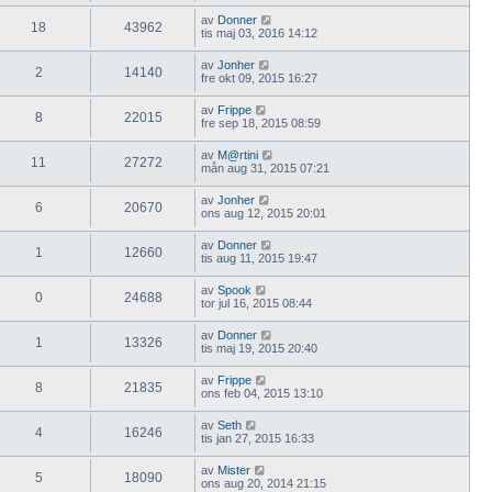
av
Donner
18
43962
tis maj 03, 2016 14:12
av
Jonher
2
14140
fre okt 09, 2015 16:27
av
Frippe
8
22015
fre sep 18, 2015 08:59
av
M@rtini
11
27272
mån aug 31, 2015 07:21
av
Jonher
6
20670
ons aug 12, 2015 20:01
av
Donner
1
12660
tis aug 11, 2015 19:47
av
Spook
0
24688
tor jul 16, 2015 08:44
av
Donner
1
13326
tis maj 19, 2015 20:40
av
Frippe
8
21835
ons feb 04, 2015 13:10
av
Seth
4
16246
tis jan 27, 2015 16:33
av
Mister
5
18090
ons aug 20, 2014 21:15