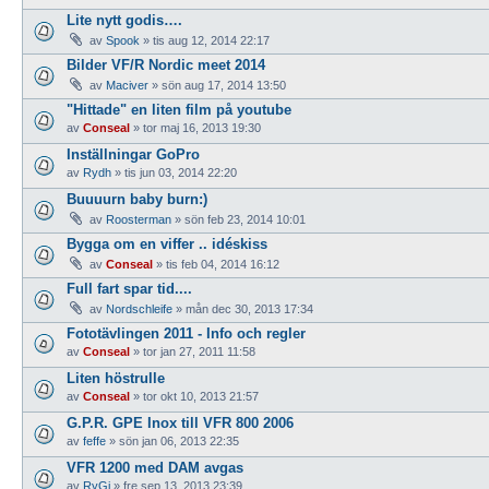
Lite nytt godis….
av
Spook
»
tis aug 12, 2014 22:17
Bilder VF/R Nordic meet 2014
av
Maciver
»
sön aug 17, 2014 13:50
"Hittade" en liten film på youtube
av
Conseal
»
tor maj 16, 2013 19:30
Inställningar GoPro
av
Rydh
»
tis jun 03, 2014 22:20
Buuuurn baby burn:)
av
Roosterman
»
sön feb 23, 2014 10:01
Bygga om en viffer .. idéskiss
av
Conseal
»
tis feb 04, 2014 16:12
Full fart spar tid....
av
Nordschleife
»
mån dec 30, 2013 17:34
Fototävlingen 2011 - Info och regler
av
Conseal
»
tor jan 27, 2011 11:58
Liten höstrulle
av
Conseal
»
tor okt 10, 2013 21:57
G.P.R. GPE Inox till VFR 800 2006
av
feffe
»
sön jan 06, 2013 22:35
VFR 1200 med DAM avgas
av
RyGi
»
fre sep 13, 2013 23:39