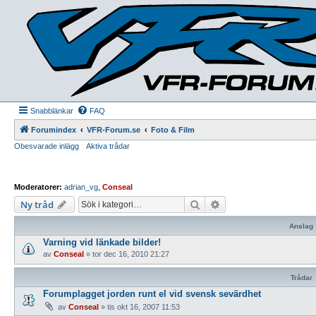
Snabblänkar
FAQ
Forumindex
VFR-Forum.se
Foto & Film
Obesvarade inlägg
Aktiva trådar
Moderatorer:
adrian_vg
,
Conseal
Sök
Avancerad sökning
Ny tråd
Anslag
Varning vid länkade bilder!
av
Conseal
»
tor dec 16, 2010 21:27
Trådar
Forumplagget jorden runt el vid svensk sevärdhet
av
Conseal
»
tis okt 16, 2007 11:53