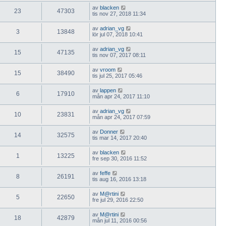
av
blacken
23
47303
tis nov 27, 2018 11:34
av
adrian_vg
3
13848
lör jul 07, 2018 10:41
av
adrian_vg
15
47135
tis nov 07, 2017 08:11
av
vroom
15
38490
tis jul 25, 2017 05:46
av
lappen
6
17910
mån apr 24, 2017 11:10
av
adrian_vg
10
23831
mån apr 24, 2017 07:59
av
Donner
14
32575
tis mar 14, 2017 20:40
av
blacken
1
13225
fre sep 30, 2016 11:52
av
feffe
8
26191
tis aug 16, 2016 13:18
av
M@rtini
5
22650
fre jul 29, 2016 22:50
av
M@rtini
18
42879
mån jul 11, 2016 00:56