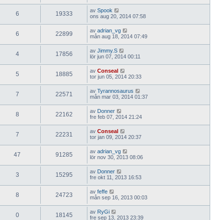
av
Spook
6
19333
ons aug 20, 2014 07:58
av
adrian_vg
6
22899
mån aug 18, 2014 07:49
av
Jimmy.S
4
17856
lör jun 07, 2014 00:11
av
Conseal
5
18885
tor jun 05, 2014 20:33
av
Tyrannosaurus
7
22571
mån mar 03, 2014 01:37
av
Donner
8
22162
fre feb 07, 2014 21:24
av
Conseal
7
22231
tor jan 09, 2014 20:37
av
adrian_vg
47
91285
lör nov 30, 2013 08:06
av
Donner
3
15295
fre okt 11, 2013 16:53
av
feffe
8
24723
mån sep 16, 2013 00:03
av
RyGi
0
18145
fre sep 13, 2013 23:39