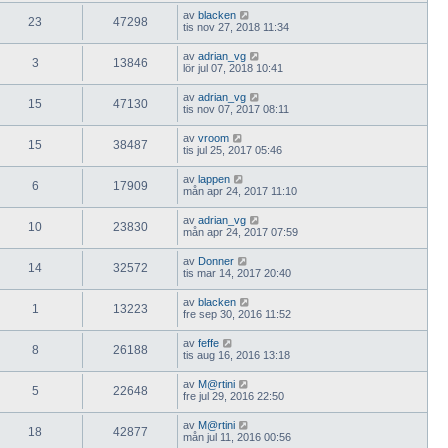
av
blacken
23
47298
tis nov 27, 2018 11:34
av
adrian_vg
3
13846
lör jul 07, 2018 10:41
av
adrian_vg
15
47130
tis nov 07, 2017 08:11
av
vroom
15
38487
tis jul 25, 2017 05:46
av
lappen
6
17909
mån apr 24, 2017 11:10
av
adrian_vg
10
23830
mån apr 24, 2017 07:59
av
Donner
14
32572
tis mar 14, 2017 20:40
av
blacken
1
13223
fre sep 30, 2016 11:52
av
feffe
8
26188
tis aug 16, 2016 13:18
av
M@rtini
5
22648
fre jul 29, 2016 22:50
av
M@rtini
18
42877
mån jul 11, 2016 00:56