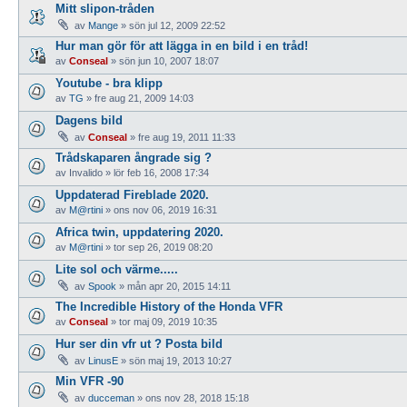
Mitt slipon-tråden
av
Mange
»
sön jul 12, 2009 22:52
Hur man gör för att lägga in en bild i en tråd!
av
Conseal
»
sön jun 10, 2007 18:07
Youtube - bra klipp
av
TG
»
fre aug 21, 2009 14:03
Dagens bild
av
Conseal
»
fre aug 19, 2011 11:33
Trådskaparen ångrade sig ?
av
Invalido
»
lör feb 16, 2008 17:34
Uppdaterad Fireblade 2020.
av
M@rtini
»
ons nov 06, 2019 16:31
Africa twin, uppdatering 2020.
av
M@rtini
»
tor sep 26, 2019 08:20
Lite sol och värme.....
av
Spook
»
mån apr 20, 2015 14:11
The Incredible History of the Honda VFR
av
Conseal
»
tor maj 09, 2019 10:35
Hur ser din vfr ut ? Posta bild
av
LinusE
»
sön maj 19, 2013 10:27
Min VFR -90
av
ducceman
»
ons nov 28, 2018 15:18