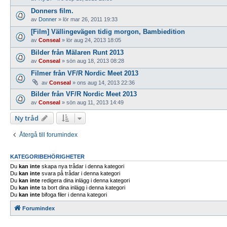
Donners film.
av
Donner
»
lör mar 26, 2011 19:33
[Film] Vällingevägen tidig morgon, Bambiedition
av
Conseal
»
lör aug 24, 2013 18:05
Bilder från Mälaren Runt 2013
av
Conseal
»
sön aug 18, 2013 08:28
Filmer från VF/R Nordic Meet 2013
av
Conseal
»
ons aug 14, 2013 22:36
Bilder från VF/R Nordic Meet 2013
av
Conseal
»
sön aug 11, 2013 14:49
Ny tråd
Återgå till forumindex
KATEGORIBEHÖRIGHETER
Du
kan inte
skapa nya trådar i denna kategori
Du
kan inte
svara på trådar i denna kategori
Du
kan inte
redigera dina inlägg i denna kategori
Du
kan inte
ta bort dina inlägg i denna kategori
Du
kan inte
bifoga filer i denna kategori
Forumindex