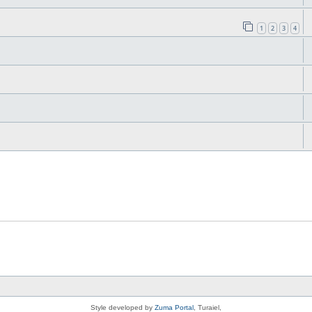
1
2
3
4
Style developed by
Zuma Portal
, Turaiel,