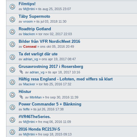
Filmtips!
av
M@rtini
»
tis aug 25, 2015 23:07
Täby Supermoto
av
vroom
»
tis jul 03, 2018 11:30
Roadtrip Gotland
av
blacken
»
tor nov 02, 2017 22:03
Bilder från VFR NordicMeet 2016
av
Conseal
»
ons okt 05, 2016 20:49
Ta det varligt där ute
av
adrian_vg
»
ons apr 19, 2017 08:47
Grusavrostning 2017 i Rosersberg
av
adrian_vg
»
tis apr 18, 2017 10:16
Häftig resa England - Lofoten, med viffers så klart
av
Maciver
»
tor feb 25, 2016 17:32
Höstur
av
MtnMan
»
fre sep 30, 2016 11:39
Power Commander 5 + Bänkning
av
feffe
»
tis jul 26, 2016 17:38
#VR46TheSeries.
av
M@rtini
»
fre maj 06, 2016 11:09
2016 Honda RC213V-S
av
M@rtini
»
fre sep 18, 2015 09:13