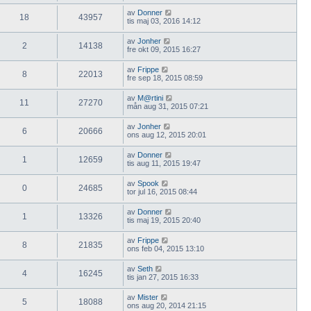
av
Donner
18
43957
tis maj 03, 2016 14:12
av
Jonher
2
14138
fre okt 09, 2015 16:27
av
Frippe
8
22013
fre sep 18, 2015 08:59
av
M@rtini
11
27270
mån aug 31, 2015 07:21
av
Jonher
6
20666
ons aug 12, 2015 20:01
av
Donner
1
12659
tis aug 11, 2015 19:47
av
Spook
0
24685
tor jul 16, 2015 08:44
av
Donner
1
13326
tis maj 19, 2015 20:40
av
Frippe
8
21835
ons feb 04, 2015 13:10
av
Seth
4
16245
tis jan 27, 2015 16:33
av
Mister
5
18088
ons aug 20, 2014 21:15