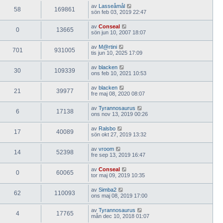
av
Lasseåmål
58
169861
sön feb 03, 2019 22:47
av
Conseal
0
13665
sön jun 10, 2007 18:07
av
M@rtini
701
931005
tis jun 10, 2025 17:09
av
blacken
30
109339
ons feb 10, 2021 10:53
av
blacken
21
39977
fre maj 08, 2020 08:07
av
Tyrannosaurus
6
17138
ons nov 13, 2019 00:26
av
Ralsbo
17
40089
sön okt 27, 2019 13:32
av
vroom
14
52398
fre sep 13, 2019 16:47
av
Conseal
0
60065
tor maj 09, 2019 10:35
av
Simba2
62
110093
ons maj 08, 2019 17:00
av
Tyrannosaurus
4
17765
mån dec 10, 2018 01:07