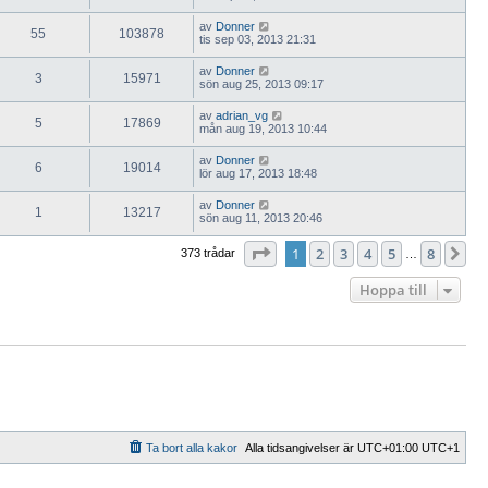
av
Donner
55
103878
tis sep 03, 2013 21:31
av
Donner
3
15971
sön aug 25, 2013 09:17
av
adrian_vg
5
17869
mån aug 19, 2013 10:44
av
Donner
6
19014
lör aug 17, 2013 18:48
av
Donner
1
13217
sön aug 11, 2013 20:46
Sida
1
av
8
1
2
3
4
5
8
Nä
373 trådar
…
Hoppa till
Ta bort alla kakor
Alla tidsangivelser är UTC+01:00 UTC+1