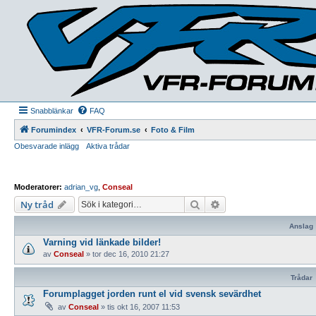
Snabblänkar
FAQ
Forumindex
VFR-Forum.se
Foto & Film
Obesvarade inlägg
Aktiva trådar
Moderatorer:
adrian_vg
,
Conseal
Sök
Avancerad sökning
Ny tråd
Anslag
Varning vid länkade bilder!
av
Conseal
»
tor dec 16, 2010 21:27
Trådar
Forumplagget jorden runt el vid svensk sevärdhet
av
Conseal
»
tis okt 16, 2007 11:53