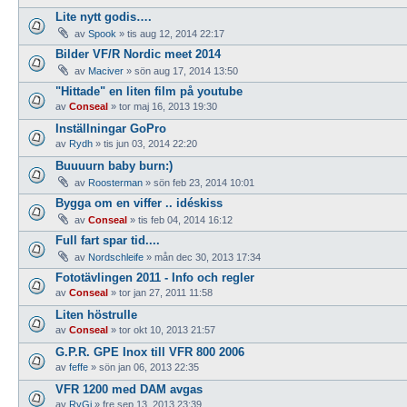
Lite nytt godis….
av
Spook
»
tis aug 12, 2014 22:17
Bilder VF/R Nordic meet 2014
av
Maciver
»
sön aug 17, 2014 13:50
"Hittade" en liten film på youtube
av
Conseal
»
tor maj 16, 2013 19:30
Inställningar GoPro
av
Rydh
»
tis jun 03, 2014 22:20
Buuuurn baby burn:)
av
Roosterman
»
sön feb 23, 2014 10:01
Bygga om en viffer .. idéskiss
av
Conseal
»
tis feb 04, 2014 16:12
Full fart spar tid....
av
Nordschleife
»
mån dec 30, 2013 17:34
Fototävlingen 2011 - Info och regler
av
Conseal
»
tor jan 27, 2011 11:58
Liten höstrulle
av
Conseal
»
tor okt 10, 2013 21:57
G.P.R. GPE Inox till VFR 800 2006
av
feffe
»
sön jan 06, 2013 22:35
VFR 1200 med DAM avgas
av
RyGi
»
fre sep 13, 2013 23:39