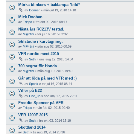
Mörka blinkers + baklampa *bild*
av
Donner
»
mån jul 19, 2010 14:18
Mick Doohan....
av
Frippe
»
fre okt 09, 2015 09:17
Nästa års RC213V testad.
av
M@rtini
»
tor jul 16, 2015 03:32
Stilstudie i kurvtagning.
av
M@rtini
»
sön aug 02, 2015 00:59
VFR nordic meet 2015
av
Seth
»
ons aug 12, 2015 14:04
700 segrar för Honda.
av
M@rtini
»
mån aug 10, 2015 19:49
Går att löda på med VFR med :)
av
Spook
»
tor jul 16, 2015 08:44
Viffer på E22
av
Line_up
»
sön maj 17, 2015 22:11
Freddie Spencer på VFR
av
Frippe
»
mån feb 02, 2015 20:40
VFR 1200F 2015
av
Seth
»
fre okt 03, 2014 13:19
Skottland 2014
av
Seth
»
tis aug 19, 2014 23:36