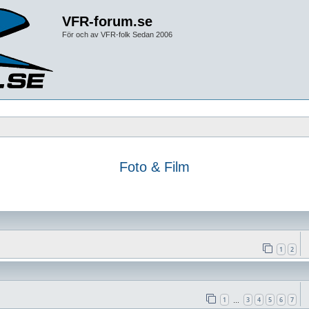
VFR-forum.se
För och av VFR-folk Sedan 2006
Foto & Film
1
2
1
3
4
5
6
7
…