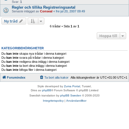
Svar:
1
Regler och tillika Registreringsavtal
Senaste inlägget av
Conseal
«
fre jul 20, 2007 09:49
Ny tråd
6 trådar • Sida
1
av
1
Hoppa till
KATEGORIBEHÖRIGHETER
Du
kan inte
skapa nya trådar i denna kategori
Du
kan inte
svara på trådar i denna kategori
Du
kan inte
redigera dina inlägg i denna kategori
Du
kan inte
ta bort dina inlägg i denna kategori
Du
kan inte
bifoga filer i denna kategori
Forumindex
Ta bort alla kakor
Alla tidsangivelser är UTC+01:00 UTC+1
Style developed by
Zuma Portal
, Turaiel,
Drivs av
phpBB
® Forum Software © phpBB Limited
Swedish translation by
phpBB Sweden
© 2006-2020
Integritetspolicy
|
Användarvillkor