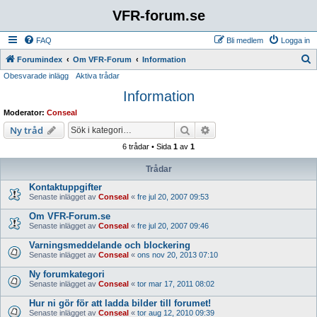
VFR-forum.se
FAQ
Bli medlem
Logga in
S
Forumindex
Om VFR-Forum
Information
Obesvarade inlägg
Aktiva trådar
ö
Information
k
Moderator:
Conseal
Sök
Avancerad sökning
Ny tråd
6 trådar • Sida
1
av
1
Trådar
Kontaktuppgifter
Senaste inlägget av
Conseal
«
fre jul 20, 2007 09:53
Om VFR-Forum.se
Senaste inlägget av
Conseal
«
fre jul 20, 2007 09:46
Varningsmeddelande och blockering
Senaste inlägget av
Conseal
«
ons nov 20, 2013 07:10
Ny forumkategori
Senaste inlägget av
Conseal
«
tor mar 17, 2011 08:02
Hur ni gör för att ladda bilder till forumet!
Senaste inlägget av
Conseal
«
tor aug 12, 2010 09:39