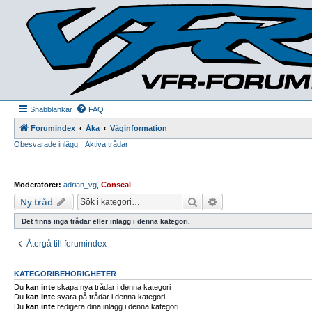
Snabblänkar
FAQ
Forumindex
Åka
Väginformation
Obesvarade inlägg
Aktiva trådar
Moderatorer:
adrian_vg
,
Conseal
Sök
Avancerad sökning
Ny tråd
Det finns inga trådar eller inlägg i denna kategori.
Återgå till forumindex
KATEGORIBEHÖRIGHETER
Du
kan inte
skapa nya trådar i denna kategori
Du
kan inte
svara på trådar i denna kategori
Du
kan inte
redigera dina inlägg i denna kategori