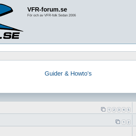
VFR-forum.se
För och av VFR-folk Sedan 2006
Guider & Howto's
1
2
3
4
5
1
2