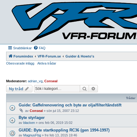
Snabblänkar
FAQ
Forumindex
VFR-Forum.se
Guider & Howto's
Obesvarade inlägg
Aktiva trådar
Moderatorer:
adrian_vg
,
Conseal
Sök
Avancerad sökning
Ny tråd
Trådar
Guide: Gaffelrenovering och byte av olja/filter/tändstift
av
Conseal
»
sön jul 15, 2007 23:12
Byte styrlager
av
blacken
»
ons feb 06, 2019 15:02
GUIDE: Byte startkoppling RC36 (gen 1994-1997)
av
MagnusFbg
»
fre feb 13, 2015 19:46