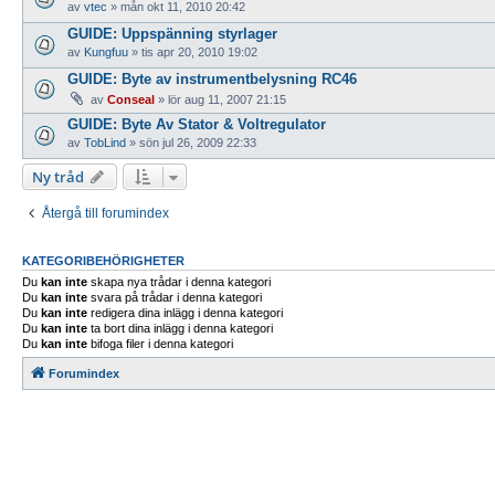
av
vtec
»
mån okt 11, 2010 20:42
GUIDE: Uppspänning styrlager
av
Kungfuu
»
tis apr 20, 2010 19:02
GUIDE: Byte av instrumentbelysning RC46
av
Conseal
»
lör aug 11, 2007 21:15
GUIDE: Byte Av Stator & Voltregulator
av
TobLind
»
sön jul 26, 2009 22:33
Ny tråd
Återgå till forumindex
KATEGORIBEHÖRIGHETER
Du
kan inte
skapa nya trådar i denna kategori
Du
kan inte
svara på trådar i denna kategori
Du
kan inte
redigera dina inlägg i denna kategori
Du
kan inte
ta bort dina inlägg i denna kategori
Du
kan inte
bifoga filer i denna kategori
Forumindex