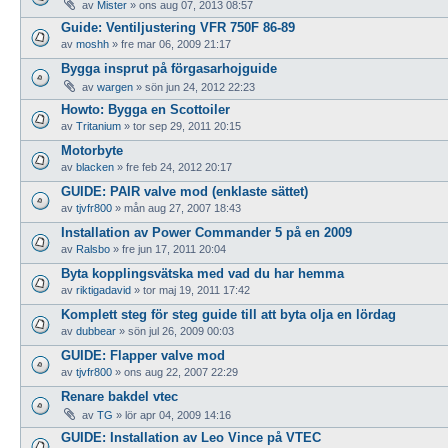
av
Mister
»
ons aug 07, 2013 08:57
Guide: Ventiljustering VFR 750F 86-89
av
moshh
»
fre mar 06, 2009 21:17
Bygga insprut på förgasarhojguide
av
wargen
»
sön jun 24, 2012 22:23
Howto: Bygga en Scottoiler
av
Tritanium
»
tor sep 29, 2011 20:15
Motorbyte
av
blacken
»
fre feb 24, 2012 20:17
GUIDE: PAIR valve mod (enklaste sättet)
av
tjvfr800
»
mån aug 27, 2007 18:43
Installation av Power Commander 5 på en 2009
av
Ralsbo
»
fre jun 17, 2011 20:04
Byta kopplingsvätska med vad du har hemma
av
riktigadavid
»
tor maj 19, 2011 17:42
Komplett steg för steg guide till att byta olja en lördag
av
dubbear
»
sön jul 26, 2009 00:03
GUIDE: Flapper valve mod
av
tjvfr800
»
ons aug 22, 2007 22:29
Renare bakdel vtec
av
TG
»
lör apr 04, 2009 14:16
GUIDE: Installation av Leo Vince på VTEC