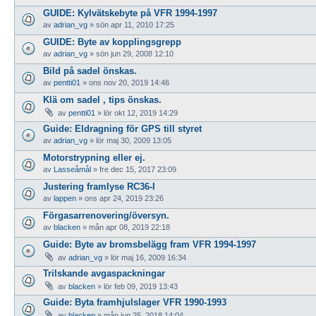
GUIDE: Kylvätskebyte på VFR 1994-1997
av
adrian_vg
»
sön apr 11, 2010 17:25
GUIDE: Byte av kopplingsgrepp
av
adrian_vg
»
sön jun 29, 2008 12:10
Bild på sadel önskas.
av
pentti01
»
ons nov 20, 2019 14:46
Klä om sadel , tips önskas.
av
pentti01
»
lör okt 12, 2019 14:29
Guide: Eldragning för GPS till styret
av
adrian_vg
»
lör maj 30, 2009 13:05
Motorstrypning eller ej.
av
Lasseåmål
»
fre dec 15, 2017 23:09
Justering framlyse RC36-I
av
lappen
»
ons apr 24, 2019 23:26
Förgasarrenovering/översyn.
av
blacken
»
mån apr 08, 2019 22:18
Guide: Byte av bromsbelägg fram VFR 1994-1997
av
adrian_vg
»
lör maj 16, 2009 16:34
Trilskande avgaspackningar
av
blacken
»
lör feb 09, 2019 13:43
Guide: Byta framhjulslager VFR 1990-1993
av
blacken
»
mån jun 25, 2018 14:04