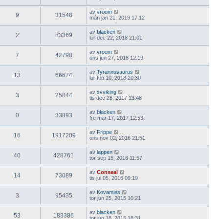
av
vroom
9
31548
mån jan 21, 2019 17:12
av
blacken
2
83369
lör dec 22, 2018 21:01
av
vroom
7
42798
ons jun 27, 2018 12:19
av
Tyrannosaurus
13
66674
lör feb 10, 2018 20:30
av
svviking
3
25844
tis dec 26, 2017 13:48
av
blacken
0
33893
fre mar 17, 2017 12:53
av
Frippe
16
1917209
ons nov 02, 2016 21:51
av
lappen
40
428761
tor sep 15, 2016 11:57
av
Conseal
14
73089
tis jul 05, 2016 09:19
av
Kovamies
3
95435
tor jun 25, 2015 10:21
av
blacken
53
183386
tor jun 18, 2015 18:31