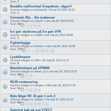
Svar:
7
Beställa nytillverkad Singelkuts, någon?
Senaste inlägget av
jenshenrik
«
fre jul 19, 2013 12:10
Svar:
1
Conseals 02a .. the makeover
Senaste inlägget av
LinusE
«
sön maj 26, 2013 09:20
Svar:
45
1
2
3
4
6:e gen styrkrona på 5:e gen VFR
Senaste inlägget av
Lindell
«
ons maj 15, 2013 20:08
Svar:
3
Fighterbygge
Senaste inlägget av
Donner
«
mån maj 06, 2013 19:09
Svar:
175
1
9
10
11
12
…
Ljuddämpare
Senaste inlägget av
Seth
«
lör maj 04, 2013 11:17
Svar:
8
Blackbirdstyre på VFR800
Senaste inlägget av
adrian_vg
«
ons apr 24, 2013 18:32
Svar:
28
1
2
RC45 restaurering
Senaste inlägget av
wargen
«
mån mar 18, 2013 07:19
Svar:
51
1
2
3
4
Byta fälgar RC 36 gen 1 och 2
Senaste inlägget av
wargen
«
fre sep 14, 2012 23:12
Svar:
88
1
2
3
4
5
6
Gammal bak på nya VTEC?