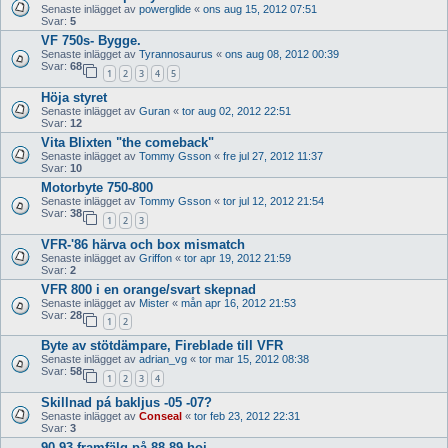
Senaste inlägget av
powerglide
«
ons aug 15, 2012 07:51
Svar:
5
VF 750s- Bygge.
Senaste inlägget av
Tyrannosaurus
«
ons aug 08, 2012 00:39
Svar:
68
1
2
3
4
5
Höja styret
Senaste inlägget av
Guran
«
tor aug 02, 2012 22:51
Svar:
12
Vita Blixten "the comeback"
Senaste inlägget av
Tommy Gsson
«
fre jul 27, 2012 11:37
Svar:
10
Motorbyte 750-800
Senaste inlägget av
Tommy Gsson
«
tor jul 12, 2012 21:54
Svar:
38
1
2
3
VFR-'86 härva och box mismatch
Senaste inlägget av
Griffon
«
tor apr 19, 2012 21:59
Svar:
2
VFR 800 i en orange/svart skepnad
Senaste inlägget av
Mister
«
mån apr 16, 2012 21:53
Svar:
28
1
2
Byte av stötdämpare, Fireblade till VFR
Senaste inlägget av
adrian_vg
«
tor mar 15, 2012 08:38
Svar:
58
1
2
3
4
Skillnad pá bakljus -05 -07?
Senaste inlägget av
Conseal
«
tor feb 23, 2012 22:31
Svar:
3
90-93 framfälg på 88-89 hoj