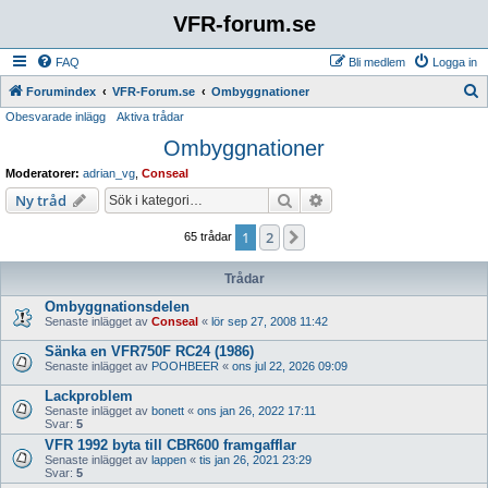
VFR-forum.se
FAQ
Bli medlem
Logga in
S
Forumindex
VFR-Forum.se
Ombyggnationer
Obesvarade inlägg
Aktiva trådar
ö
Ombyggnationer
k
Moderatorer:
adrian_vg
,
Conseal
Sök
Avancerad sökning
Ny tråd
1
2
Nästa
65 trådar
Trådar
Ombyggnationsdelen
Senaste inlägget av
Conseal
«
lör sep 27, 2008 11:42
Sänka en VFR750F RC24 (1986)
Senaste inlägget av
POOHBEER
«
ons jul 22, 2026 09:09
Lackproblem
Senaste inlägget av
bonett
«
ons jan 26, 2022 17:11
Svar:
5
VFR 1992 byta till CBR600 framgafflar
Senaste inlägget av
lappen
«
tis jan 26, 2021 23:29
Svar:
5