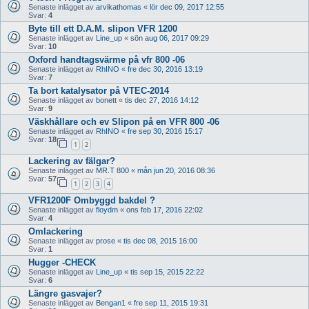
Senaste inlägget av
arvikathomas
«
lör dec 09, 2017 12:55
Svar:
4
Byte till ett D.A.M. slipon VFR 1200
Senaste inlägget av
Line_up
«
sön aug 06, 2017 09:29
Svar:
10
Oxford handtagsvärme på vfr 800 -06
Senaste inlägget av
RhINO
«
fre dec 30, 2016 13:19
Svar:
7
Ta bort katalysator på VTEC-2014
Senaste inlägget av
bonett
«
tis dec 27, 2016 14:12
Svar:
9
Väskhållare och ev Slipon på en VFR 800 -06
Senaste inlägget av
RhINO
«
fre sep 30, 2016 15:17
Svar:
18
1
2
Lackering av fälgar?
Senaste inlägget av
MR.T 800
«
mån jun 20, 2016 08:36
Svar:
57
1
2
3
4
VFR1200F Ombyggd bakdel ?
Senaste inlägget av
floydm
«
ons feb 17, 2016 22:02
Svar:
4
Omlackering
Senaste inlägget av
prose
«
tis dec 08, 2015 16:00
Svar:
1
Hugger -CHECK
Senaste inlägget av
Line_up
«
tis sep 15, 2015 22:22
Svar:
6
Längre gasvajer?
Senaste inlägget av
Bengan1
«
fre sep 11, 2015 19:31