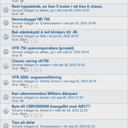
Svar:
10
Rent hypotetiskt, en Gen 5 motor i ett Gen 6 chassi.
Senaste inlägget av
adrian_vg
«
ons sep 09, 2015 14:37
Svar:
14
Hemmabyggd NR 750
Senaste inlägget av
Tyrannosaurus
«
ons jun 24, 2015 19:49
Svar:
9
Bak stänkskydd & led blinkers till -06
Senaste inlägget av
Seth
«
tis jun 02, 2015 20:47
Svar:
23
1
2
VFR 750 spänningsmätare (projekt)
Senaste inlägget av
adrian_vg
«
sön maj 10, 2015 18:41
Svar:
9
Classic racing vfr750
Senaste inlägget av
wargen
«
sön jan 18, 2015 15:25
Svar:
39
1
2
3
VFR 2002- avgasmodifiering
Senaste inlägget av
Tommy Gsson
«
sön aug 31, 2014 20:24
Svar:
24
1
2
Kan rekommendera Wilbers dämpare
Senaste inlägget av
tersan
«
tor aug 28, 2014 17:10
Svar:
14
Byta till CBR1000/600 framgaffel med ABS??
Senaste inlägget av
Jimmy.S
«
mån okt 28, 2013 21:29
Svar:
31
1
2
3
Tips på delar
Senaste inlägget av
Tyrannosaurus
«
tis sep 24, 2013 01:10