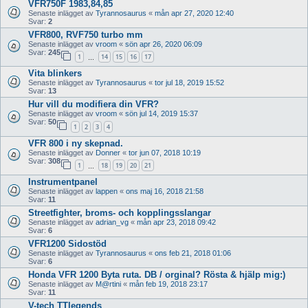
VFR750F 1983,84,85
Senaste inlägget av
Tyrannosaurus
«
mån apr 27, 2020 12:40
Svar:
2
VFR800, RVF750 turbo mm
Senaste inlägget av
vroom
«
sön apr 26, 2020 06:09
Svar:
245
1
14
15
16
17
…
Vita blinkers
Senaste inlägget av
Tyrannosaurus
«
tor jul 18, 2019 15:52
Svar:
13
Hur vill du modifiera din VFR?
Senaste inlägget av
vroom
«
sön jul 14, 2019 15:37
Svar:
50
1
2
3
4
VFR 800 i ny skepnad.
Senaste inlägget av
Donner
«
tor jun 07, 2018 10:19
Svar:
308
1
18
19
20
21
…
Instrumentpanel
Senaste inlägget av
lappen
«
ons maj 16, 2018 21:58
Svar:
11
Streetfighter, broms- och kopplingsslangar
Senaste inlägget av
adrian_vg
«
mån apr 23, 2018 09:42
Svar:
6
VFR1200 Sidostöd
Senaste inlägget av
Tyrannosaurus
«
ons feb 21, 2018 01:06
Svar:
6
Honda VFR 1200 Byta ruta. DB / orginal? Rösta & hjälp mig:)
Senaste inlägget av
M@rtini
«
mån feb 19, 2018 23:17
Svar:
11
V-tech TTlegends