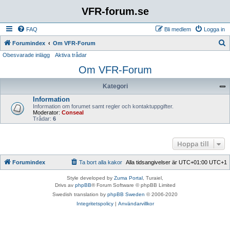
VFR-forum.se
FAQ
Bli medlem
Logga in
S
Forumindex
Om VFR-Forum
Obesvarade inlägg
Aktiva trådar
ö
Om VFR-Forum
k
Kategori
Information
Information om forumet samt regler och kontaktuppgifter.
Moderator:
Conseal
Trådar:
6
Hoppa till
Forumindex
Ta bort alla kakor
Alla tidsangivelser är UTC+01:00 UTC+1
Style developed by
Zuma Portal
, Turaiel,
Drivs av
phpBB
® Forum Software © phpBB Limited
Swedish translation by
phpBB Sweden
© 2006-2020
Integritetspolicy
|
Användarvillkor