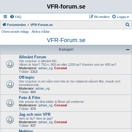
VFR-forum.se
FAQ
Bli medlem
Logga in
S
Forumindex
VFR-Forum.se
Obesvarade inlägg
Aktiva trådar
ö
VFR-Forum.se
k
Kategori
Allmänt Forum
Här snackar vi allmänt MC.
Vilken är bäst? 750:n, 800:an eller 1200:an? Kanske rent av 400:an?
Moderatorer:
adrian_vg
,
Conseal
Trådar:
1313
Off-topic
Här snackar vi om sånt som inte är mc-relaterat såsom film, musik och
hemelektronik.
Moderator:
adrian_vg
Trådar:
404
Foto & Film
Här postar du dina bilder & filmer på veeferrer
Moderatorer:
adrian_vg
,
Conseal
Trådar:
374
Jag och min VFR
Vem är du? Vem är jag?
Moderatorer:
adrian_vg
,
Conseal
Trådar:
437
Mektips