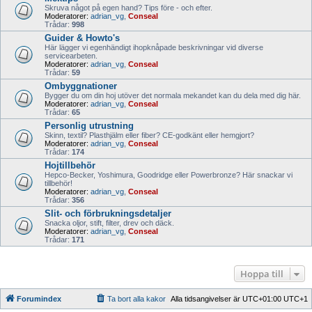
Skruva något på egen hand? Tips före - och efter.
Moderatorer:
adrian_vg
,
Conseal
Trådar:
998
Guider & Howto's
Här lägger vi egenhändigt ihopknåpade beskrivningar vid diverse
servicearbeten.
Moderatorer:
adrian_vg
,
Conseal
Trådar:
59
Ombyggnationer
Bygger du om din hoj utöver det normala mekandet kan du dela med dig här.
Moderatorer:
adrian_vg
,
Conseal
Trådar:
65
Personlig utrustning
Skinn, textil? Plasthjälm eller fiber? CE-godkänt eller hemgjort?
Moderatorer:
adrian_vg
,
Conseal
Trådar:
174
Hojtillbehör
Hepco-Becker, Yoshimura, Goodridge eller Powerbronze? Här snackar vi
tillbehör!
Moderatorer:
adrian_vg
,
Conseal
Trådar:
356
Slit- och förbrukningsdetaljer
Snacka oljor, stift, filter, drev och däck.
Moderatorer:
adrian_vg
,
Conseal
Trådar:
171
Hoppa till
Forumindex
Ta bort alla kakor
Alla tidsangivelser är UTC+01:00 UTC+1