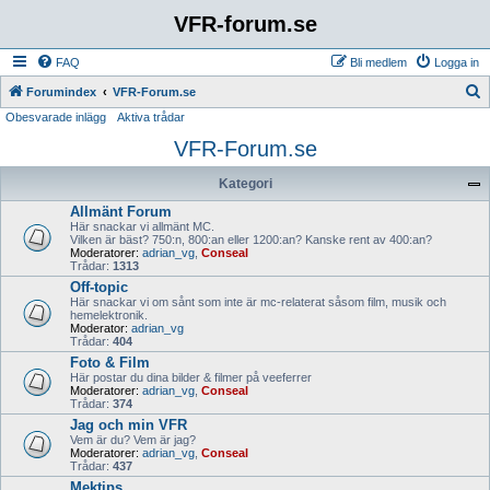
VFR-forum.se
FAQ
Bli medlem
Logga in
S
Forumindex
VFR-Forum.se
Obesvarade inlägg
Aktiva trådar
ö
VFR-Forum.se
k
Kategori
Allmänt Forum
Här snackar vi allmänt MC.
Vilken är bäst? 750:n, 800:an eller 1200:an? Kanske rent av 400:an?
Moderatorer:
adrian_vg
,
Conseal
Trådar:
1313
Off-topic
Här snackar vi om sånt som inte är mc-relaterat såsom film, musik och
hemelektronik.
Moderator:
adrian_vg
Trådar:
404
Foto & Film
Här postar du dina bilder & filmer på veeferrer
Moderatorer:
adrian_vg
,
Conseal
Trådar:
374
Jag och min VFR
Vem är du? Vem är jag?
Moderatorer:
adrian_vg
,
Conseal
Trådar:
437
Mektips