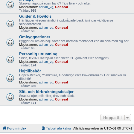
Skruva något på egen hand? Tips före - och efter.
Moderatorer:
adrian_vg
,
Conseal
Trådar:
998
Guider & Howto's
Här lägger vi egenhändigt ihopknåpade beskrivningar vid diverse
servicearbeten.
Moderatorer:
adrian_vg
,
Conseal
Trådar:
59
Ombyggnationer
Bygger du om din hoj utöver det normala mekandet kan du dela med dig här.
Moderatorer:
adrian_vg
,
Conseal
Trådar:
65
Personlig utrustning
Skinn, textil? Plasthjälm eller fiber? CE-godkänt eller hemgjort?
Moderatorer:
adrian_vg
,
Conseal
Trådar:
174
Hojtillbehör
Hepco-Becker, Yoshimura, Goodridge eller Powerbronze? Här snackar vi
tillbehör!
Moderatorer:
adrian_vg
,
Conseal
Trådar:
356
Slit- och förbrukningsdetaljer
Snacka oljor, stift, filter, drev och däck.
Moderatorer:
adrian_vg
,
Conseal
Trådar:
171
Hoppa till
Forumindex
Ta bort alla kakor
Alla tidsangivelser är UTC+01:00 UTC+1