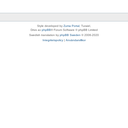
Style developed by
Zuma Portal
, Turaiel,
Drivs av
phpBB
® Forum Software © phpBB Limited
Swedish translation by
phpBB Sweden
© 2006-2020
Integritetspolicy
|
Användarvillkor