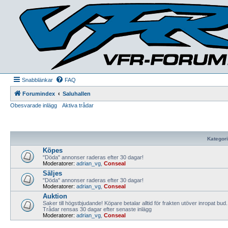
Snabblänkar
FAQ
Forumindex
Saluhallen
Obesvarade inlägg
Aktiva trådar
Kategori
Köpes
"Döda" annonser raderas efter 30 dagar!
Moderatorer:
adrian_vg
,
Conseal
Säljes
"Döda" annonser raderas efter 30 dagar!
Moderatorer:
adrian_vg
,
Conseal
Auktion
Saker till högstbjudande! Köpare betalar alltid för frakten utöver inropat bud.
Trådar rensas 30 dagar efter senaste inlägg
Moderatorer:
adrian_vg
,
Conseal