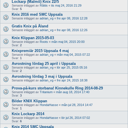
Lockarp (Malmö) Knix 22/5
Senaste inlägget av
Råttis
«
tis maj 24, 2016 21:29
Svar:
5
Knix 2016 med SMC Uppsala
Senaste inlägget av
adrian_vg
«
fre apr 08, 2016 12:28
Gratis Knix på Åland
Senaste inlägget av
adrian_vg
«
fre apr 08, 2016 12:26
Knix Klippan 2015-05-03
Senaste inlägget av
Roots
«
mån maj 04, 2015 20:00
Svar:
2
Knixpremiär 2015 Uppsala 4 maj
Senaste inlägget av
adrian_vg
«
mån maj 04, 2015 07:22
Svar:
1
Avrostning lördag 25 april i Uppsala
Senaste inlägget av
adrian_vg
«
lör apr 25, 2015 05:16
Svar:
2
Avrostning lördag 3 maj i Uppsala
Senaste inlägget av
adrian_vg
«
fre apr 24, 2015 18:38
Prova-på-kurs storbana! Kinnekulle Ring 2014-08-29
Senaste inlägget av
Tritanium
«
mån aug 18, 2014 17:40
Svar:
3
Bilder KNIX Klippan
Senaste inlägget av
HondaHasse
«
mån jul 28, 2014 14:47
Svar:
1
Knix Lockarp 2014
Senaste inlägget av
HondaHasse
«
lör jul 26, 2014 07:02
Svar:
6
Knix 2014 SMC Uppsala