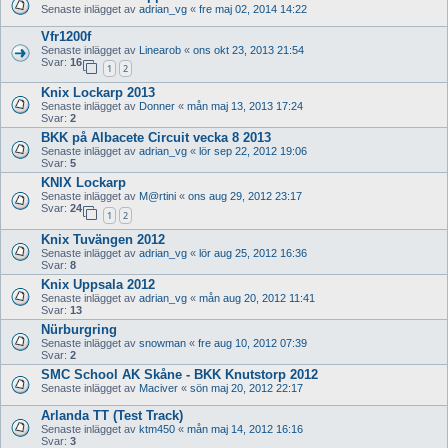
Senaste inlägget av
adrian_vg
«
fre maj 02, 2014 14:22
Vfr1200f
Senaste inlägget av
Linearob
«
ons okt 23, 2013 21:54
Svar:
16
1
2
Knix Lockarp 2013
Senaste inlägget av
Donner
«
mån maj 13, 2013 17:24
Svar:
2
BKK på Albacete Circuit vecka 8 2013
Senaste inlägget av
adrian_vg
«
lör sep 22, 2012 19:06
Svar:
5
KNIX Lockarp
Senaste inlägget av
M@rtini
«
ons aug 29, 2012 23:17
Svar:
24
1
2
Knix Tuvängen 2012
Senaste inlägget av
adrian_vg
«
lör aug 25, 2012 16:36
Svar:
8
Knix Uppsala 2012
Senaste inlägget av
adrian_vg
«
mån aug 20, 2012 11:41
Svar:
13
Nürburgring
Senaste inlägget av
snowman
«
fre aug 10, 2012 07:39
Svar:
2
SMC School AK Skåne - BKK Knutstorp 2012
Senaste inlägget av
Maciver
«
sön maj 20, 2012 22:17
Arlanda TT (Test Track)
Senaste inlägget av
ktm450
«
mån maj 14, 2012 16:16
Svar:
3