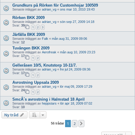
Grundkurs på Rörken för Customhojar 100509
Senaste inlägget av
adrian_vg
«
ons mar 10, 2010 19:43
Rörken BKK 2009
Senaste inlägget av
adrian_vg
«
sön sep 27, 2009 14:18
Svar:
39
1
2
3
Järfälla BKK 2009
Senaste inlägget av
Falk
«
mån aug 31, 2009 09:06
Svar:
12
Tuvängen BKK 2009
Senaste inlägget av
Aerofreak
«
mån aug 10, 2009 23:23
Svar:
17
1
2
Gelleråsen 10/5, Knutstorp 10-11/7.
Senaste inlägget av
adrian_vg
«
fre jul 24, 2009 09:36
Svar:
17
1
2
Avrostning Uppsala 2009
Senaste inlägget av
adrian_vg
«
lör maj 09, 2009 17:29
Svar:
24
1
2
SmcÂ´s avrostning i Halmstad 18 April
Senaste inlägget av
heppstars
«
lör apr 18, 2009 07:02
Svar:
10
Ny tråd
1
2
Nästa
56 trådar