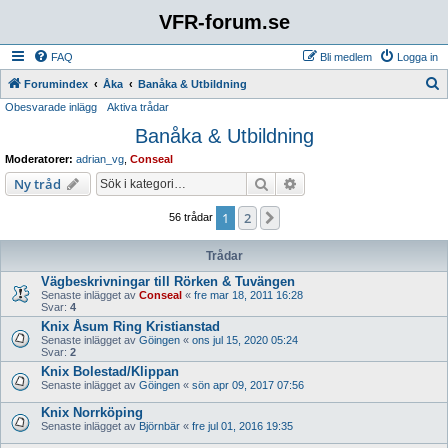
VFR-forum.se
FAQ
Bli medlem
Logga in
S
Forumindex
Åka
Banåka & Utbildning
Obesvarade inlägg
Aktiva trådar
ö
Banåka & Utbildning
k
Moderatorer:
adrian_vg
,
Conseal
Sök
Avancerad sökning
Ny tråd
1
2
Nästa
56 trådar
Trådar
Vägbeskrivningar till Rörken & Tuvängen
Senaste inlägget av
Conseal
«
fre mar 18, 2011 16:28
Svar:
4
Knix Åsum Ring Kristianstad
Senaste inlägget av
Göingen
«
ons jul 15, 2020 05:24
Svar:
2
Knix Bolestad/Klippan
Senaste inlägget av
Göingen
«
sön apr 09, 2017 07:56
Knix Norrköping
Senaste inlägget av
Björnbär
«
fre jul 01, 2016 19:35