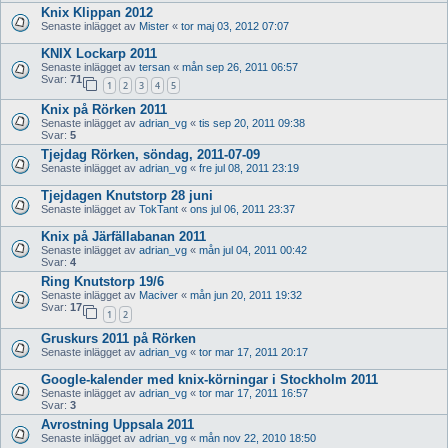
Knix Klippan 2012
Senaste inlägget av
Mister
«
tor maj 03, 2012 07:07
KNIX Lockarp 2011
Senaste inlägget av
tersan
«
mån sep 26, 2011 06:57
Svar:
71
1
2
3
4
5
Knix på Rörken 2011
Senaste inlägget av
adrian_vg
«
tis sep 20, 2011 09:38
Svar:
5
Tjejdag Rörken, söndag, 2011-07-09
Senaste inlägget av
adrian_vg
«
fre jul 08, 2011 23:19
Tjejdagen Knutstorp 28 juni
Senaste inlägget av
TokTant
«
ons jul 06, 2011 23:37
Knix på Järfällabanan 2011
Senaste inlägget av
adrian_vg
«
mån jul 04, 2011 00:42
Svar:
4
Ring Knutstorp 19/6
Senaste inlägget av
Maciver
«
mån jun 20, 2011 19:32
Svar:
17
1
2
Gruskurs 2011 på Rörken
Senaste inlägget av
adrian_vg
«
tor mar 17, 2011 20:17
Google-kalender med knix-körningar i Stockholm 2011
Senaste inlägget av
adrian_vg
«
tor mar 17, 2011 16:57
Svar:
3
Avrostning Uppsala 2011
Senaste inlägget av
adrian_vg
«
mån nov 22, 2010 18:50