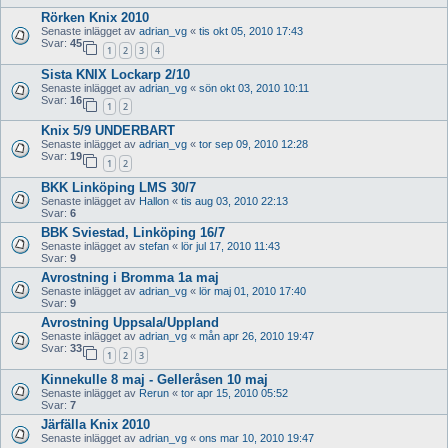
Rörken Knix 2010
Senaste inlägget av
adrian_vg
«
tis okt 05, 2010 17:43
Svar:
45
1
2
3
4
Sista KNIX Lockarp 2/10
Senaste inlägget av
adrian_vg
«
sön okt 03, 2010 10:11
Svar:
16
1
2
Knix 5/9 UNDERBART
Senaste inlägget av
adrian_vg
«
tor sep 09, 2010 12:28
Svar:
19
1
2
BKK Linköping LMS 30/7
Senaste inlägget av
Hallon
«
tis aug 03, 2010 22:13
Svar:
6
BBK Sviestad, Linköping 16/7
Senaste inlägget av
stefan
«
lör jul 17, 2010 11:43
Svar:
9
Avrostning i Bromma 1a maj
Senaste inlägget av
adrian_vg
«
lör maj 01, 2010 17:40
Svar:
9
Avrostning Uppsala/Uppland
Senaste inlägget av
adrian_vg
«
mån apr 26, 2010 19:47
Svar:
33
1
2
3
Kinnekulle 8 maj - Gelleråsen 10 maj
Senaste inlägget av
Rerun
«
tor apr 15, 2010 05:52
Svar:
7
Järfälla Knix 2010
Senaste inlägget av
adrian_vg
«
ons mar 10, 2010 19:47