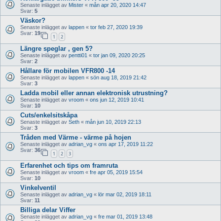
Senaste inlägget av
Mister
«
mån apr 20, 2020 14:47
Svar:
5
Väskor?
Senaste inlägget av
lappen
«
tor feb 27, 2020 19:39
Svar:
19
1
2
Längre speglar , gen 5?
Senaste inlägget av
pentti01
«
tor jan 09, 2020 20:25
Svar:
2
Hållare för mobilen VFR800 -14
Senaste inlägget av
lappen
«
sön aug 18, 2019 21:42
Svar:
3
Ladda mobil eller annan elektronisk utrustning?
Senaste inlägget av
vroom
«
ons jun 12, 2019 10:41
Svar:
10
Cuts/enkelsitskåpa
Senaste inlägget av
Seth
«
mån jun 10, 2019 22:13
Svar:
3
Tråden med Värme - värme på hojen
Senaste inlägget av
adrian_vg
«
ons apr 17, 2019 11:22
Svar:
36
1
2
3
Erfarenhet och tips om framruta
Senaste inlägget av
vroom
«
fre apr 05, 2019 15:54
Svar:
10
Vinkelventil
Senaste inlägget av
adrian_vg
«
lör mar 02, 2019 18:11
Svar:
11
Billiga delar Viffer
Senaste inlägget av
adrian_vg
«
fre mar 01, 2019 13:48