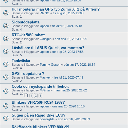
Senaste inlägget av
lappen
«
tor jul 02, 2026 19:34
Svar:
1
Hur monterar man GPS typ Zumo XT2 på Viffern?
Senaste inlägget av
RhINO
«
tis aug 26, 2025 12:08
Svar:
1
Sidostödsplatta
Senaste inlägget av
lappen
«
tis okt 01, 2024 15:18
Svar:
4
RTG-kit 50% rabatt
Senaste inlägget av
Göingen
«
sön dec 10, 2023 11:20
Svar:
2
Låshållare till ABUS Quick, var montera?
Senaste inlägget av
lappen
«
tor sep 28, 2023 17:56
Svar:
5
Tankväska
Senaste inlägget av
Tommy Gsson
«
sön jan 17, 2021 10:54
Svar:
4
GPS - uppdatera ?
Senaste inlägget av
Maciver
«
fre jul 31, 2020 07:49
Svar:
2
Coola och nyskapande tillbehör.
Senaste inlägget av
M@rtini
«
mån maj 25, 2020 21:02
Svar:
30
1
2
3
Blinkers VFR750F RC24 1987?
Senaste inlägget av
lappen
«
ons maj 20, 2020 13:16
Svar:
2
Sugen på en Rapid Bike ECU?
Senaste inlägget av
powerglide
«
sön apr 26, 2020 20:39
Rökfärgade blinkers VFR 800 -99