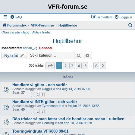
VFR-forum.se
FAQ
Bli medlem
Logga in
S
Forumindex
VFR-Forum.se
Hojtillbehör
Obesvarade inlägg
Aktiva trådar
ö
Hojtillbehör
k
Moderatorer:
adrian_vg
,
Conseal
Sök
Avancerad sökning
Ny tråd
Sida
1
av
8
1
2
3
4
5
8
Nästa
356 trådar
…
Trådar
Handlare vi gillar - och varför
Senaste inlägget av
Daggis
«
ons aug 14, 2019 07:00
Svar:
37
1
2
3
Handlare vi INTE gillar - och varför
Senaste inlägget av
Tyrannosaurus
«
fre jun 26, 2015 13:55
Svar:
40
1
2
3
Döp trådar så man fattar vad de handlar om redan i rubriken!
Senaste inlägget av
Henning
«
sön sep 10, 2006 08:28
Touringvindruta VFR800 98-01