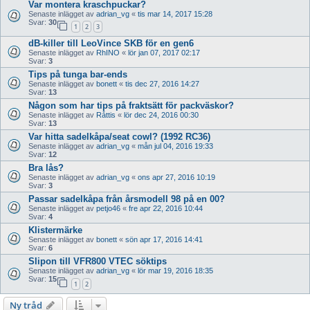
Var montera kraschpuckar?
Senaste inlägget av
adrian_vg
«
tis mar 14, 2017 15:28
Svar:
30
1
2
3
dB-killer till LeoVince SKB för en gen6
Senaste inlägget av
RhINO
«
lör jan 07, 2017 02:17
Svar:
3
Tips på tunga bar-ends
Senaste inlägget av
bonett
«
tis dec 27, 2016 14:27
Svar:
13
Någon som har tips på fraktsätt för packväskor?
Senaste inlägget av
Råttis
«
lör dec 24, 2016 00:30
Svar:
13
Var hitta sadelkåpa/seat cowl? (1992 RC36)
Senaste inlägget av
adrian_vg
«
mån jul 04, 2016 19:33
Svar:
12
Bra lås?
Senaste inlägget av
adrian_vg
«
ons apr 27, 2016 10:19
Svar:
3
Passar sadelkåpa från årsmodell 98 på en 00?
Senaste inlägget av
petjo46
«
fre apr 22, 2016 10:44
Svar:
4
Klistermärke
Senaste inlägget av
bonett
«
sön apr 17, 2016 14:41
Svar:
6
Slipon till VFR800 VTEC söktips
Senaste inlägget av
adrian_vg
«
lör mar 19, 2016 18:35
Svar:
15
1
2
Ny tråd