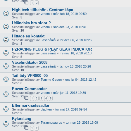
Svar:
29
1
2
High tech tillbehör - Centrumkåpa
Senaste inlägget av
vroom
«
mån feb 18, 2019 20:50
Svar:
5
Utländska bra sidor ?
Senaste inlägget av
vroom
«
sön dec 23, 2018 15:41
Svar:
10
Hittade en kontakt
Senaste inlägget av
Lasseåmål
«
tor dec 06, 2018 10:26
Svar:
3
PZRACING PLUG & PLAY GEAR INDICATOR
Senaste inlägget av
Lasseåmål
«
fre nov 16, 2018 20:13
Svar:
5
Växelindikator 2008
Senaste inlägget av
Lasseåmål
«
tis nov 13, 2018 20:26
Svar:
10
Tail tidy VFR800 -05
Senaste inlägget av
Tommy Gsson
«
ons jul 04, 2018 12:42
Svar:
6
Power Commander
Senaste inlägget av
vroom
«
mån jun 11, 2018 19:39
Svar:
71
1
2
3
4
5
Eftermarknadssadlar
Senaste inlägget av
blacken
«
tor maj 17, 2018 09:54
Svar:
9
Kylarslang
Senaste inlägget av
Tyrannosaurus
«
tor mar 29, 2018 13:09
Svar:
21
1
2