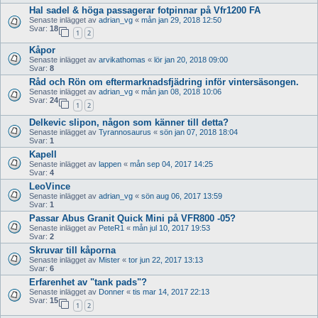
Hal sadel & höga passagerar fotpinnar på Vfr1200 FA
Senaste inlägget av
adrian_vg
«
mån jan 29, 2018 12:50
Svar:
18
1
2
Kåpor
Senaste inlägget av
arvikathomas
«
lör jan 20, 2018 09:00
Svar:
8
Råd och Rön om eftermarknadsfjädring inför vintersäsongen.
Senaste inlägget av
adrian_vg
«
mån jan 08, 2018 10:06
Svar:
24
1
2
Delkevic slipon, någon som känner till detta?
Senaste inlägget av
Tyrannosaurus
«
sön jan 07, 2018 18:04
Svar:
1
Kapell
Senaste inlägget av
lappen
«
mån sep 04, 2017 14:25
Svar:
4
LeoVince
Senaste inlägget av
adrian_vg
«
sön aug 06, 2017 13:59
Svar:
1
Passar Abus Granit Quick Mini på VFR800 -05?
Senaste inlägget av
PeteR1
«
mån jul 10, 2017 19:53
Svar:
2
Skruvar till kåporna
Senaste inlägget av
Mister
«
tor jun 22, 2017 13:13
Svar:
6
Erfarenhet av "tank pads"?
Senaste inlägget av
Donner
«
tis mar 14, 2017 22:13
Svar:
15
1
2