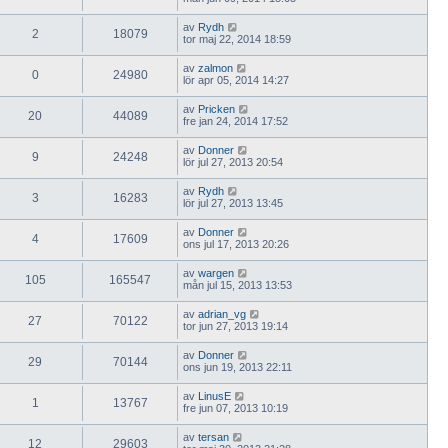
av
Rydh
2
18079
tor maj 22, 2014 18:59
av
zalmon
0
24980
lör apr 05, 2014 14:27
av
Pricken
20
44089
fre jan 24, 2014 17:52
av
Donner
9
24248
lör jul 27, 2013 20:54
av
Rydh
3
16283
lör jul 27, 2013 13:45
av
Donner
4
17609
ons jul 17, 2013 20:26
av
wargen
105
165547
mån jul 15, 2013 13:53
av
adrian_vg
27
70122
tor jun 27, 2013 19:14
av
Donner
29
70144
ons jun 19, 2013 22:11
av
LinusE
1
13767
fre jun 07, 2013 10:19
av
tersan
12
29603