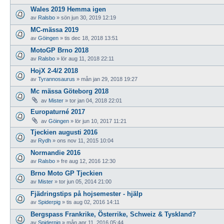
Wales 2019 Hemma igen
av
Ralsbo
»
sön jun 30, 2019 12:19
MC-mässa 2019
av
Göingen
»
tis dec 18, 2018 13:51
MotoGP Brno 2018
av
Ralsbo
»
lör aug 11, 2018 22:11
HojX 2-4/2 2018
av
Tyrannosaurus
»
mån jan 29, 2018 19:27
Mc mässa Göteborg 2018
av
Mister
»
tor jan 04, 2018 22:01
Europaturné 2017
av
Göingen
»
lör jun 10, 2017 11:21
Tjeckien augusti 2016
av
Rydh
»
ons nov 11, 2015 10:04
Normandie 2016
av
Ralsbo
»
fre aug 12, 2016 12:30
Brno Moto GP Tjeckien
av
Mister
»
tor jun 05, 2014 21:00
Fjädringstips på hojsemester - hjälp
av
Spiderpig
»
tis aug 02, 2016 14:11
Bergspass Frankrike, Österrike, Schweiz & Tyskland?
av
Spiderpig
»
mån apr 11, 2016 05:44