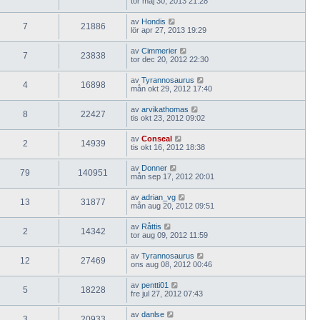
tor maj 30, 2013 21:28
av
Hondis
7
21886
lör apr 27, 2013 19:29
av
Cimmerier
7
23838
tor dec 20, 2012 22:30
av
Tyrannosaurus
4
16898
mån okt 29, 2012 17:40
av
arvikathomas
8
22427
tis okt 23, 2012 09:02
av
Conseal
2
14939
tis okt 16, 2012 18:38
av
Donner
79
140951
mån sep 17, 2012 20:01
av
adrian_vg
13
31877
mån aug 20, 2012 09:51
av
Råttis
2
14342
tor aug 09, 2012 11:59
av
Tyrannosaurus
12
27469
ons aug 08, 2012 00:46
av
pentti01
5
18228
fre jul 27, 2012 07:43
av
danlse
3
20933