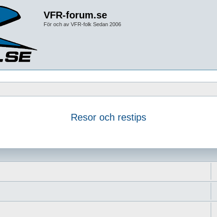
VFR-forum.se
För och av VFR-folk Sedan 2006
Resor och restips