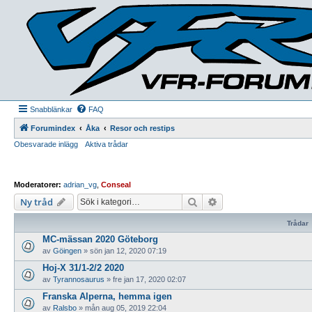
Snabblänkar
FAQ
Forumindex
Åka
Resor och restips
Obesvarade inlägg
Aktiva trådar
Moderatorer:
adrian_vg
,
Conseal
Sök
Avancerad sökning
Ny tråd
Trådar
MC-mässan 2020 Göteborg
av
Göingen
»
sön jan 12, 2020 07:19
Hoj-X 31/1-2/2 2020
av
Tyrannosaurus
»
fre jan 17, 2020 02:07
Franska Alperna, hemma igen
av
Ralsbo
»
mån aug 05, 2019 22:04