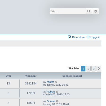
Sök
Avanc
Bli medlem
Logga in
1
2
3
Nä
119 trådar
Svar
Visningar
Senaste inlägget
av
Mister
13
3881154
fre feb 07, 2020 16:41
av
Robbie
3
17239
sön feb 02, 2020 17:43
av
Donner
3
15594
tor aug 08, 2019 10:41