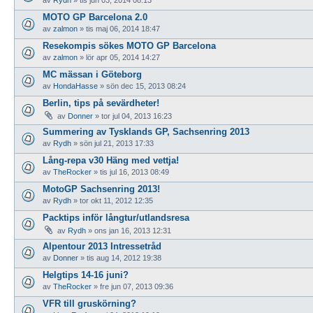
MOTO GP Barcelona 2.0
av
zalmon
»
tis maj 06, 2014 18:47
Resekompis sökes MOTO GP Barcelona
av
zalmon
»
lör apr 05, 2014 14:27
MC mässan i Göteborg
av
HondaHasse
»
sön dec 15, 2013 08:24
Berlin, tips på sevärdheter!
av
Donner
»
tor jul 04, 2013 16:23
Summering av Tysklands GP, Sachsenring 2013
av
Rydh
»
sön jul 21, 2013 17:33
Lång-repa v30 Häng med vettja!
av
TheRocker
»
tis jul 16, 2013 08:49
MotoGP Sachsenring 2013!
av
Rydh
»
tor okt 11, 2012 12:35
Packtips inför långtur/utlandsresa
av
Rydh
»
ons jan 16, 2013 12:31
Alpentour 2013 Intressetråd
av
Donner
»
tis aug 14, 2012 19:38
Helgtips 14-16 juni?
av
TheRocker
»
fre jun 07, 2013 09:36
VFR till gruskörning?