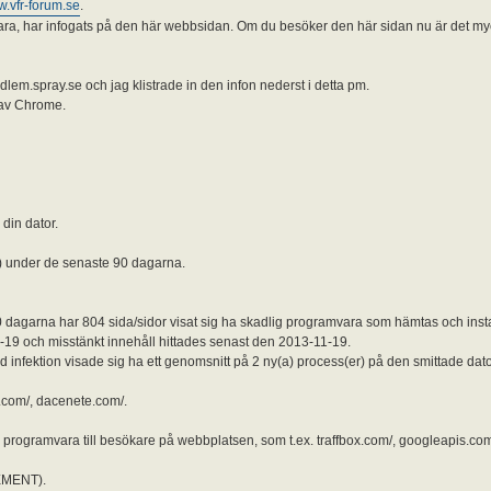
w.vfr-forum.se
.
ara, har infogats på den här webbsidan. Om du besöker den här sidan nu är det mycke
em.spray.se och jag klistrade in den infon nederst i detta pm.
d av Chrome.
din dator.
r) under de senaste 90 dagarna.
0 dagarna har 804 sida/sidor visat sig ha skadlig programvara som hämtas och ins
-19 och misstänkt innehåll hittades senast den 2013-11-19.
rd infektion visade sig ha ett genomsnitt på 2 ny(a) process(er) på den smittade dat
e.com/, dacenete.com/.
programvara till besökare på webbplatsen, som t.ex. traffbox.com/, googleapis.co
EMENT).