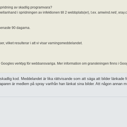
spridning av skadlig programvara?
hand i spridningen av infektionen till 2 webbplats(er), t.ex. amwind.net/, xray.c
 senaste 90 dagarna.
er, vilket resulterar i att vi visar varningsmeddelandet.
Googles verktyg för webbansvariga. Mer information om granskningen finns i Goo
skadlig kod. Meddelandet är lika rättvisande som att säga att bilder länkade 
dskaparen är medlem på spray varifrån han länkat sina bilder. Att någon annan m