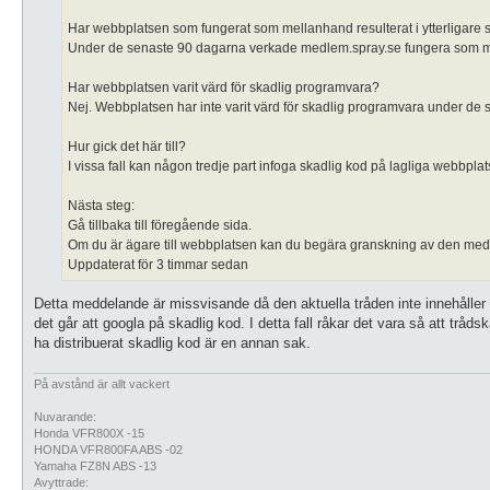
Har webbplatsen som fungerat som mellanhand resulterat i ytterligare 
Under de senaste 90 dagarna verkade medlem.spray.se fungera som mellan
Har webbplatsen varit värd för skadlig programvara?
Nej. Webbplatsen har inte varit värd för skadlig programvara under de
Hur gick det här till?
I vissa fall kan någon tredje part infoga skadlig kod på lagliga webbplats
Nästa steg:
Gå tillbaka till föregående sida.
Om du är ägare till webbplatsen kan du begära granskning av den med 
Uppdaterat för 3 timmar sedan
Detta meddelande är missvisande då den aktuella tråden inte innehåller 
det går att googla på skadlig kod. I detta fall råkar det vara så att trå
ha distribuerat skadlig kod är en annan sak.
På avstånd är allt vackert
Nuvarande:
Honda VFR800X -15
HONDA VFR800FA ABS -02
Yamaha FZ8N ABS -13
Avyttrade: