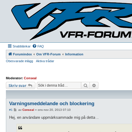
Snabblänkar
FAQ
Forumindex
Om VFR-Forum
Information
Obesvarade inlägg
Aktiva trådar
Moderator:
Conseal
Sök
Avancerad sökning
Skriv svar
Varningsmeddelande och blockering
I
#1
av
Conseal
»
ons nov 20, 2013 07:10
n
l
Hej, en användare uppmärksammade mig på detta ..
ä
g
g