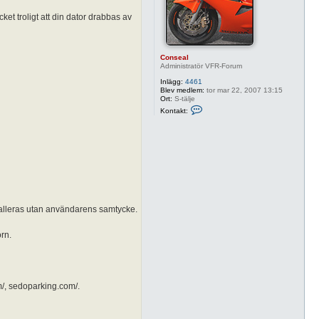
t troligt att din dator drabbas av
Conseal
Administratör VFR-Forum
Inlägg:
4461
Blev medlem:
tor mar 22, 2007 13:15
Ort:
S-tälje
K
Kontakt:
o
n
t
a
k
t
a
C
o
n
s
talleras utan användarens samtycke.
e
a
l
orn.
m/, sedoparking.com/.