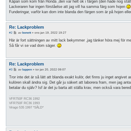
Kåpan som kom från Honda ,den var helt ok i färgen (den hade nog stått
Lackeraren har ingen förståelse att jag vill ha samma färg som hojen
Funderingar, varför kan dom inte blanda den färgen som är på hojen eller
Re: Lackproblem
I
#2
av
bonett
»
ons jan 19, 2022 19:27
n
l
Här är fort sättningen av mitt lack bekymmer ,jag tänker höra mej för m
ä
Så får vi se vad dom säger.
g
g
Re: Lackproblem
I
#3
av
lappen
»
tor jan 20, 2022 09:07
n
l
Tror inte det är så lätt att blanda exakt kulör, det finns ju inget angivet
ä
kulören skall ändra sig. Det går ju säkert att laborera fram, men jag antar
g
g
betalar du själv? Isf är det ju barta att ställa krav, men också vara beredd
VFR750F RC36 1992
VFR750F RC36 1993
Virago 535 1997 *SÅLD*