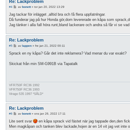
Re: Lackproblem
I
#4
av
bonett
»
tor jan 20, 2022 13:29
n
l
Jag tackar för inlägget ,alltid bra och få flera uppfatnlngar.
ä
Då funderar jag på hur Honda gör,dom levererade en kåpa som sprack,den
g
g
Jag tänker i alla fall höra runt,bland lackerare och andra så får vi se va
Re: Lackproblem
I
#5
av
lappen
»
fre jan 21, 2022 00:11
n
l
Sprack en ny kåpa? Går det inte reklamera? Vad menar du var exakt?
ä
g
g
Skickat från min SM-G991B via Tapatalk
VFR750F RC36 1992
VFR750F RC36 1993
Virago 535 1997 *SÅLD*
Re: Lackproblem
I
#6
av
bonett
»
ons jan 26, 2022 17:11
n
l
Lite sent svar
en kåpa sprack vid fästet när jag tappade den,den fick 
ä
Men magkåpan och tanken blev lackade,hojen är en 14 vit jag vet inte om f
g