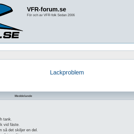
VFR-forum.se
För och av VFR-folk Sedan 2006
Lackproblem
d sökning
Meddelande
h tank.
k vid fäste.
 så det skiljer en del.