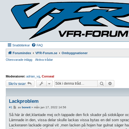
Snabblänkar
FAQ
Forumindex
VFR-Forum.se
Ombyggnationer
Obesvarade inlägg
Aktiva trådar
Moderatorer:
adrian_vg
,
Conseal
Sök
Avancera
Skriv svar
Lackproblem
I
#1
av
bonett
»
mån jan 17, 2022 14:56
n
l
Så här är det,klantade mej och tappade den fick skador på sidokåpor oc
ä
Lämnade in den, vissa delar skulle lackas vissa bytas en del som sprac
g
g
Lackeraren lackade orginal vit ,men lacken på hojen har gulnat säger han