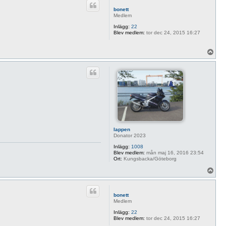
bonett
Medlem
Inlägg:
22
Blev medlem:
tor dec 24, 2015 16:27
U
p
p
lappen
Donator 2023
Inlägg:
1008
Blev medlem:
mån maj 16, 2016 23:54
Ort:
Kungsbacka/Göteborg
U
p
p
bonett
Medlem
Inlägg:
22
Blev medlem:
tor dec 24, 2015 16:27