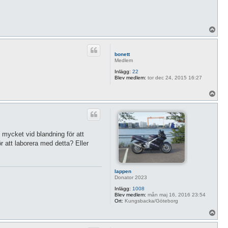
U
p
p
bonett
Medlem
Inlägg:
22
Blev medlem:
tor dec 24, 2015 16:27
U
p
p
e mycket vid blandning för att
ör att laborera med detta? Eller
lappen
Donator 2023
Inlägg:
1008
Blev medlem:
mån maj 16, 2016 23:54
Ort:
Kungsbacka/Göteborg
U
p
p