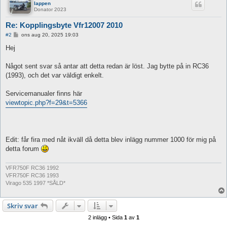
lappen
Donator 2023
Re: Kopplingsbyte Vfr12007 2010
I
#2
ons aug 20, 2025 19:03
n
l
Hej
ä
g
g
Något sent svar så antar att detta redan är löst. Jag bytte på in RC36
(1993), och det var väldigt enkelt.
Servicemanualer finns här
viewtopic.php?f=29&t=5366
Edit: får fira med nåt ikväll då detta blev inlägg nummer 1000 för mig på
detta forum
VFR750F RC36 1992
VFR750F RC36 1993
Virago 535 1997 *SÅLD*
Skriv svar
2 inlägg • Sida
1
av
1