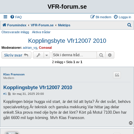
VFR-forum.se
FAQ
Bli medlem
Logga in
S
Forumindex
VFR-Forum.se
Mektips
Obesvarade inlägg
Aktiva trådar
ö
Kopplingsbyte Vfr12007 2010
k
Moderatorer:
adrian_vg
,
Conseal
Sök
Avancerad 
Skriv svar
2 inlägg • Sida
1
av
1
Klas Fransson
Medlem
Kopplingsbyte Vfr12007 2010
I
#1
lör maj 31, 2025 20:00
n
l
Kopplingen börjar hugga vid start, är det tid att byta? Är det svårt, behövs
ä
specialverktyg.Är teknisk och ganska mekkunig.Var hittar jag delar
g
g
enkelt.Ska prova med olje byte är det lönt? Kört på Motul 7100.Den har
gått 6600 mil lugn körning. Mvh Klas Fransson.