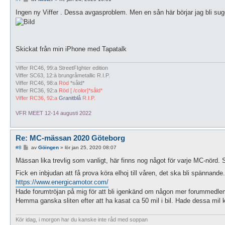
n
l
Ingen ny Viffer . Dessa avgasproblem. Men en sån här börjar jag bli su
ä
g
g
Skickat från min iPhone med Tapatalk
Viffer RC46, 99:a StreetFIghter edition
Viffer SC63, 12:à brungråmetallic R.I.P.
Viffer RC46, 98:a
Röd
*såld*
Viffer RC36, 92:a
Röd [ /color]*såld*
Viffer RC36, 92:a
Granitblå
R.I.P.
VFR MEET 12-14 augusti 2022
Re: MC-mässan 2020 Göteborg
I
#8
av
Göingen
»
lör jan 25, 2020 08:07
n
l
Mässan lika trevlig som vanligt, här finns nog något för varje MC-nörd. 
ä
g
Fick en inbjudan att få prova köra elhoj till våren, det ska bli spännand
g
https://www.energicamotor.com/
Hade forumtröjan på mig för att bli igenkänd om någon mer forummedle
Hemma ganska sliten efter att ha kasat ca 50 mil i bil. Hade dessa mil 
Kör idag, i morgon har du kanske inte råd med soppan