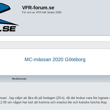
VFR-forum.se
För och av VFR-folk Sedan 2006
MC-mässan 2020 Göteborg
d sökning
Meddelande
ri. Jag väljer att åka dit på fredagen (24:e), då det brukar vara lite lugnar
12.00 om någon har lust att komma och snacka lite och kanske luncha ihop.