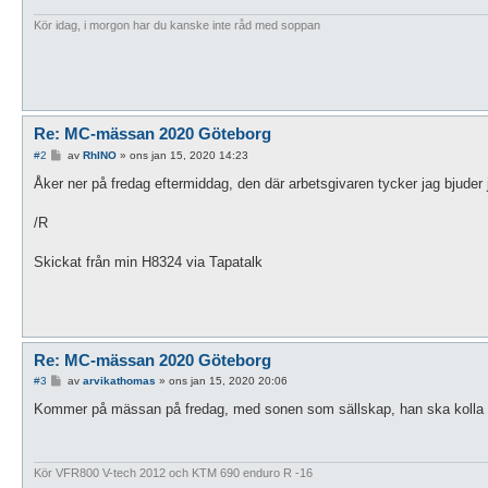
Kör idag, i morgon har du kanske inte råd med soppan
Re: MC-mässan 2020 Göteborg
I
#2
av
RhINO
»
ons jan 15, 2020 14:23
n
l
Åker ner på fredag eftermiddag, den där arbetsgivaren tycker jag bjuder
ä
g
g
/R
Skickat från min H8324 via Tapatalk
Re: MC-mässan 2020 Göteborg
I
#3
av
arvikathomas
»
ons jan 15, 2020 20:06
n
l
Kommer på mässan på fredag, med sonen som sällskap, han ska kolla
ä
g
g
Kör VFR800 V-tech 2012 och KTM 690 enduro R -16