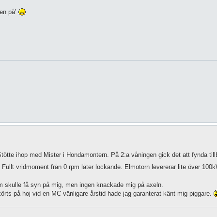
gen på’
Stötte ihop med Mister i Hondamontern. På 2:a våningen gick det att fynda till
e. Fullt vridmoment från 0 rpm låter lockande. Elmotorn levererar lite över 100
m skulle få syn på mig, men ingen knackade mig på axeln.
körts på hoj vid en MC-vänligare årstid hade jag garanterat känt mig piggare.