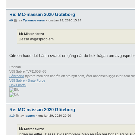
Re: MC-mässan 2020 Göteborg
I
#9
av
Tyrannosaurus
»
ons jan 29, 2020 15:34
n
l
ä
Mister skrev:
g
g
Dessa avgasproblem.
Citroen hade det bästa svaret en gång när de fick frågan om avgasproble
Robban
V65 Sabre / VF1100S -85
Såld/borta
(tyvärr, men den har fått ett bra nytt hem, låter annonsen ligga kvar som ru
V65 Sabre - Brute Force
Links portal
Re: MC-mässan 2020 Göteborg
I
#10
av
lappen
»
ons jan 29, 2020 20:50
n
l
ä
Mister skrev:
g
g
Ingen ny Viffer . Dessa avgasproblem. Men en sån här börjar jag bli s