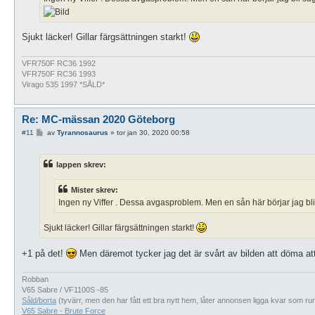
Sjukt läcker! Gillar färgsättningen starkt!
VFR750F RC36 1992
VFR750F RC36 1993
Virago 535 1997 *SÅLD*
Re: MC-mässan 2020 Göteborg
I
#11
av
Tyrannosaurus
»
tor jan 30, 2020 00:58
n
l
ä
lappen skrev:
g
g
Mister skrev:
Ingen ny Viffer . Dessa avgasproblem. Men en sån här börjar jag bl
Sjukt läcker! Gillar färgsättningen starkt!
+1 på det!
Men däremot tycker jag det är svårt av bilden att döma at
Robban
V65 Sabre / VF1100S -85
Såld/borta
(tyvärr, men den har fått ett bra nytt hem, låter annonsen ligga kvar som ru
V65 Sabre - Brute Force