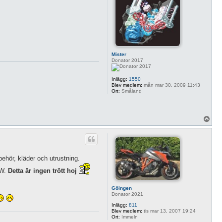
Mister
Donator 2017
Inlägg:
1550
Blev medlem:
mån mar 30, 2009 11:43
Ort:
Småland
U
p
p
behör, kläder och utrustning.
kW.
Detta är ingen trött hoj
Göingen
Donator 2021
Inlägg:
811
Blev medlem:
tis mar 13, 2007 19:24
Ort:
Immeln