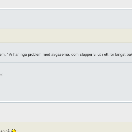
m. "Vi har inga problem med avgaserna, dom släpper vi ut i ett rör längst ba
na)
ugen på’