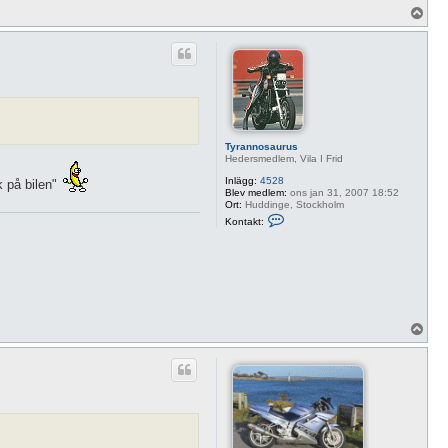
U
p
p
Tyrannosaurus
Hedersmedlem, Vila I Frid
Inlägg:
4528
k på bilen"
Blev medlem:
ons jan 31, 2007 18:52
Ort:
Huddinge, Stockholm
K
Kontakt:
o
n
t
a
k
t
a
T
y
U
r
p
a
p
n
n
o
s
a
u
r
u