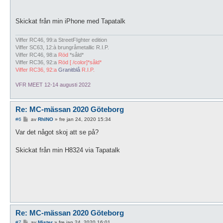
g
g
Skickat från min iPhone med Tapatalk
Viffer RC46, 99:a StreetFIghter edition
Viffer SC63, 12:à brungråmetallic R.I.P.
Viffer RC46, 98:a
Röd
*såld*
Viffer RC36, 92:a
Röd [ /color]*såld*
Viffer RC36, 92:a
Granitblå
R.I.P.
VFR MEET 12-14 augusti 2022
Re: MC-mässan 2020 Göteborg
I
#6
av
RhINO
»
fre jan 24, 2020 15:34
n
l
Var det något skoj att se på?
ä
g
g
Skickat från min H8324 via Tapatalk
Re: MC-mässan 2020 Göteborg
I
#7
av
Mister
»
fre jan 24, 2020 16:01