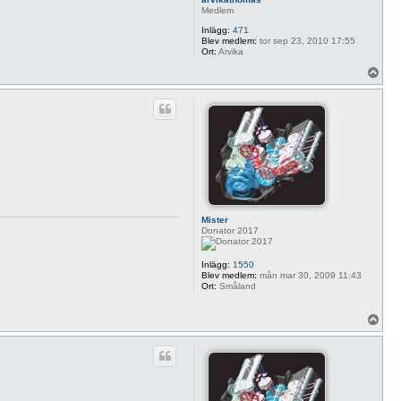
Medlem
Inlägg:
471
Blev medlem:
tor sep 23, 2010 17:55
Ort:
Arvika
U
p
p
Mister
Donator 2017
Inlägg:
1550
Blev medlem:
mån mar 30, 2009 11:43
Ort:
Småland
U
p
p